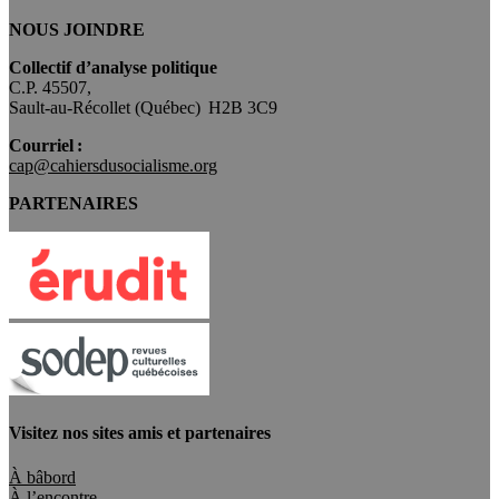
NOUS JOINDRE
Collectif d’analyse politique
C.P. 45507,
Sault-au-Récollet (Québec) H2B 3C9
Courriel :
cap@cahiersdusocialisme.org
PARTENAIRES
Visitez nos sites amis et partenaires
À bâbord
À l’encontre