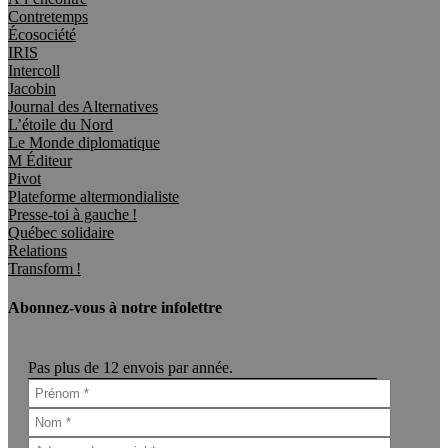
Contretemps
Écosociété
IRIS
Intercoll
Jacobin
Journal des Alternatives
L’étoile du Nord
Le Monde diplomatique
M Éditeur
Pivot
Plateforme altermondialiste
Presse-toi à gauche !
Québec solidaire
Relations
Transform !
Abonnez-vous à notre infolettre
Pas plus de 12 envois par année.