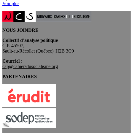
Voir plus
NOUS JOINDRE
Collectif d’analyse politique
C.P. 45507,
Sault-au-Récollet (Québec) H2B 3C9
Courriel :
cap@cahiersdusocialisme.org
PARTENAIRES