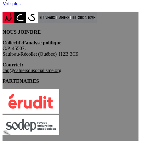
Voir plus
NOUS JOINDRE
Collectif d’analyse politique
C.P. 45507,
Sault-au-Récollet (Québec) H2B 3C9
Courriel :
cap@cahiersdusocialisme.org
PARTENAIRES