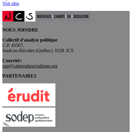
Voir plus
NOUS JOINDRE
Collectif d’analyse politique
C.P. 45507,
Sault-au-Récollet (Québec) H2B 3C9
Courriel :
cap@cahiersdusocialisme.org
PARTENAIRES