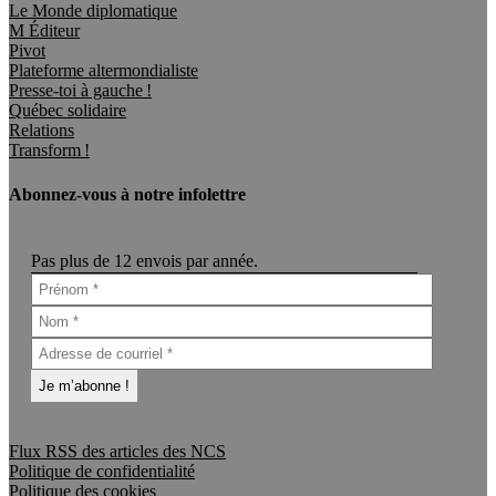
Le Monde diplomatique
M Éditeur
Pivot
Plateforme altermondialiste
Presse-toi à gauche !
Québec solidaire
Relations
Transform !
Abonnez-vous à notre infolettre
Pas plus de 12 envois par année.
Flux RSS des articles des NCS
Politique de confidentialité
Politique des cookies