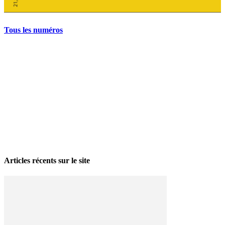
Tous les numéros
La grève politique et sociale – No 35, printemps 2026
28 avril 2026
Articles récents sur le site