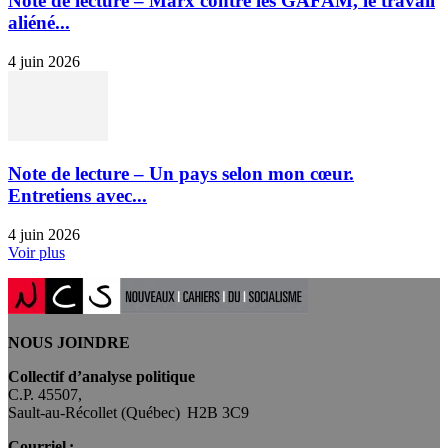
Note de lecture – Marx contre les GAFAM, le travail
aliéné...
4 juin 2026
Note de lecture – Un pays selon mon cœur.
Entretiens avec...
4 juin 2026
Voir plus
NOUS JOINDRE
Collectif d’analyse politique
C.P. 45507,
Sault-au-Récollet (Québec) H2B 3C9
Courriel :