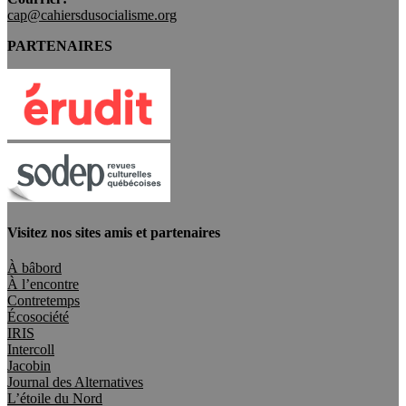
cap@cahiersdusocialisme.org
PARTENAIRES
Visitez nos sites amis et partenaires
À bâbord
À l’encontre
Contretemps
Écosociété
IRIS
Intercoll
Jacobin
Journal des Alternatives
L’étoile du Nord