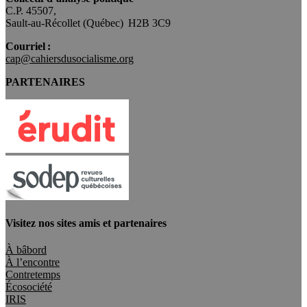
C.P. 45507,
Sault-au-Récollet (Québec) H2B 3C9
Courriel :
cap@cahiersdusocialisme.org
PARTENAIRES
Visitez nos sites amis et partenaires
À bâbord
À l’encontre
Contretemps
Écosociété
IRIS