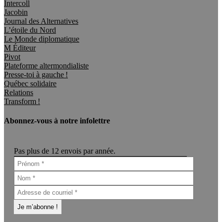
Intercoll
Jacobin
Journal des Alternatives
L’étoile du Nord
Le Monde diplomatique
M Éditeur
Pivot
Plateforme altermondialiste
Presse-toi à gauche !
Québec solidaire
Relations
Transform !
Abonnez-vous à notre infolettre
Pas plus de 12 envois par année.