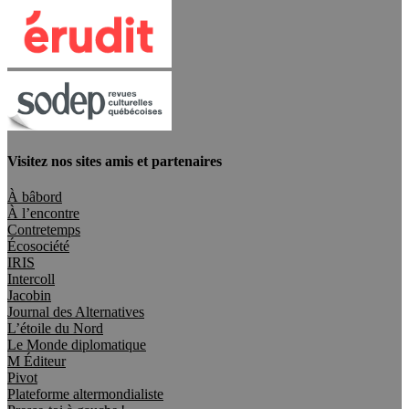
Visitez nos sites amis et partenaires
À bâbord
À l’encontre
Contretemps
Écosociété
IRIS
Intercoll
Jacobin
Journal des Alternatives
L’étoile du Nord
Le Monde diplomatique
M Éditeur
Pivot
Plateforme altermondialiste