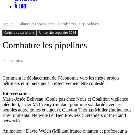
À LIRE
Accueil
Cahiers du socialisme
Combattre les pipelines
Cahiers du socialisme
Université populaire 2014
Combattre les pipelines
10 mai 2014
Comment le déplacement de l’économie vers les méga projets
pétroliers et miniers peut-il effectivement être contesté ?
Intervenants :
Marie-Josée Béliveau (Coule pas chez Nous et Coalition vigilance
oléoduc), Tyler McCreary (militant pour une solidarité avec les
peuples autochtones et auteur), Clayton Thomas Muller (Indigenous
Environmental Network) et Ben Powless (Defenders of the Land
network)
Animation : David Welch (Militant franco ontarien et professeur a