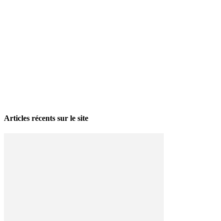
La grève politique et sociale – No 35, printemps 2026
28 avril 2026
Articles récents sur le site