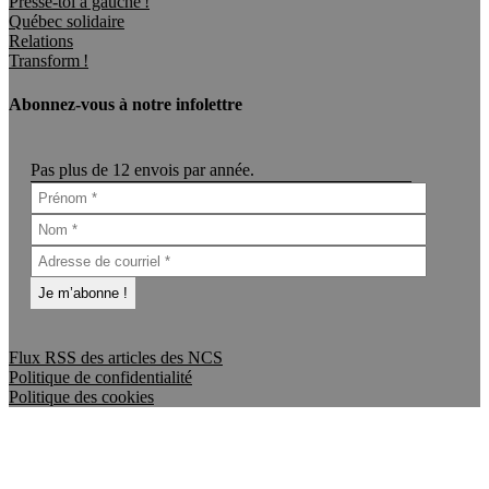
Presse-toi à gauche !
Québec solidaire
Relations
Transform !
Abonnez-vous à notre infolettre
Pas plus de 12 envois par année.
Flux RSS des articles des NCS
Politique de confidentialité
Politique des cookies