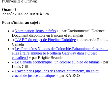
l’Université d’Ottawa)
Quand ?
22 août 2014, de 10h30 à 12h
Pour s’initier au sujet :
«
Notre nation, leurs intérêts
» , par Environmental Defence.
Document disponible en français et en anglais
«
L’ABC du projet de Pipeline Enbridge
», dossier de Radio-
Canada
«
Les Premières Nations de Colombie-Britannique réussiront-
elles à faire annuler le Northern Gateway dans l’Ouest
canadien ?
» par Brigitte Beaudet
«
Le Canada économique : un colosse au pied de bitume
» par
Louis Gill
«
L’avenir des pipelines des sables bitumineux, un enjeu
crucial de justice climatique
» par KAIROS
Facebook
X
Email
Imprimer