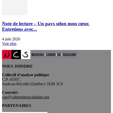
Note de lecture – Un pays selon mon cœur.
Entretiens avec...
4 juin 2026
Voir plus
NOUS JOINDRE
Collectif d’analyse politique
C.P. 45507,
Sault-au-Récollet (Québec) H2B 3C9
Courriel :
cap@cahiersdusocialisme.org
PARTENAIRES