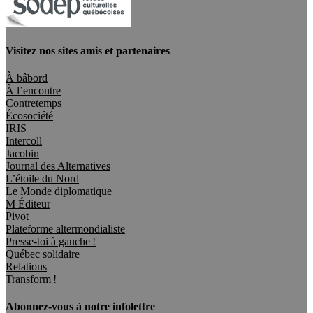
Visitez nos sites amis et partenaires
À bâbord
À l’encontre
Contretemps
Écosociété
IRIS
Intercoll
Jacobin
Journal des Alternatives
L’étoile du Nord
Le Monde diplomatique
M Éditeur
Pivot
Plateforme altermondialiste
Presse-toi à gauche !
Québec solidaire
Relations
Transform !
Abonnez-vous à notre infolettre