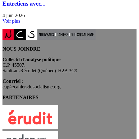
Entretiens avec...
4 juin 2026
Voir plus
NOUS JOINDRE
Collectif d’analyse politique
C.P. 45507,
Sault-au-Récollet (Québec) H2B 3C9
Courriel :
cap@cahiersdusocialisme.org
PARTENAIRES