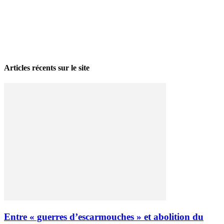
La grève politique et sociale – No 35, printemps 2026
28 avril 2026
Articles récents sur le site
Entre « guerres d’escarmouches » et abolition du