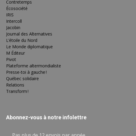
Contretemps
Écosociété
IRIS
Intercoll
Jacobin
Journal des Alternatives
L’étoile du Nord
Le Monde diplomatique
M Éditeur
Pivot
Plateforme altermondialiste
Presse-toi à gauche !
Québec solidaire
Relations
Transform !
Abonnez-vous à notre infolettre
Pas plus de 12 envois par année.