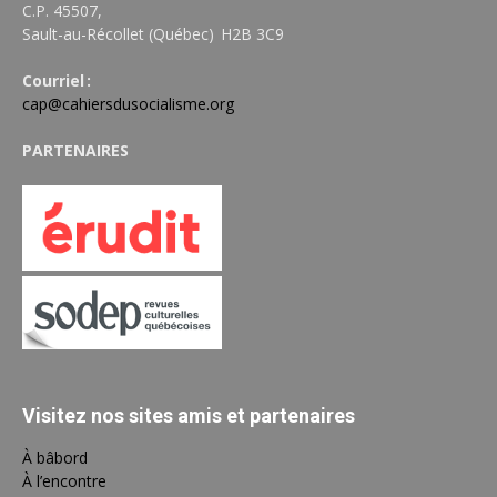
C.P. 45507,
Sault-au-Récollet (Québec) H2B 3C9
Courriel :
cap@cahiersdusocialisme.org
PARTENAIRES
Visitez nos sites amis et partenaires
À bâbord
À l’encontre