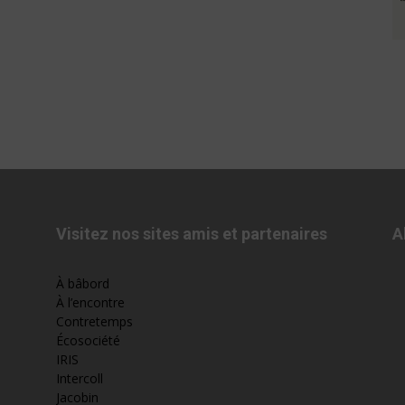
Visitez nos sites amis et partenaires
A
À bâbord
À l’encontre
Contretemps
Écosociété
IRIS
Intercoll
Jacobin