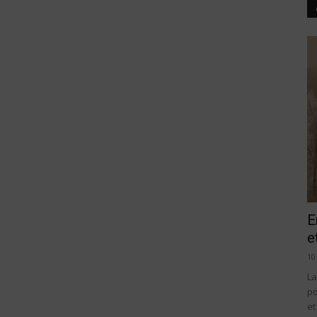
E
e
10
La
po
et