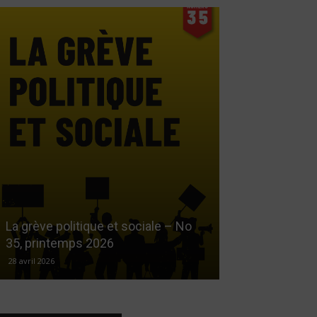
Le droit au log
La grève politique et sociale – No
démarchandisa
35, printemps 2026
automne 2025
28 avril 2026
17 décembre 2025