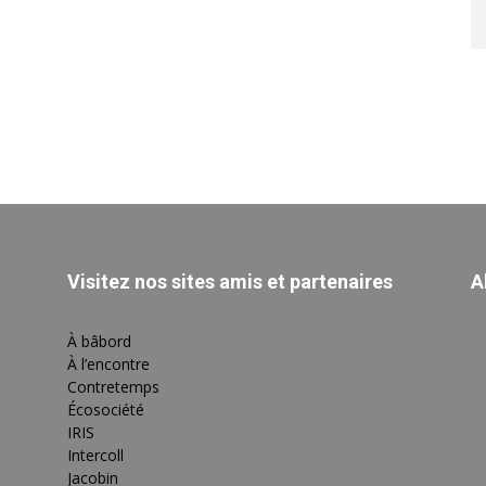
Visitez nos sites amis et partenaires
A
À bâbord
À l’encontre
Contretemps
Écosociété
IRIS
Intercoll
Jacobin