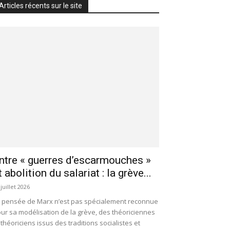
Articles récents sur le site
ntre « guerres d’escarmouches »
t abolition du salariat : la grève...
 juillet 2026
 pensée de Marx n’est pas spécialement reconnue
ur sa modélisation de la grève, des théoriciennes
 théoriciens issus des traditions socialistes et