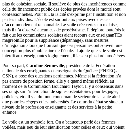
plus de cohésion sociale. Il soulève de plus des incohérences comme
celle du financement public des écoles privées dont la moitié sont
confessionnelles. Pour lui, la laïcité s’exprime par l’institution et non
par les individus. L’école est surtout aux prises avec des cas
d’accommodement raisonnable. Le voile crée certes un malaise,
mais il n’a observé aucun cas de prosélytisme. Il déplore toutefois le
fait que les commissions scolaires aient recours aux enseignanTEs
magrébinEs pour la suppléance (dépannage), sans mesures
d’intégration alors que l’on sait que ces personnes ont souvent une
conception plus républicaine de l’école. Il ajoute que si le voile est
interdit aux enseignantes logiquement, il le sera plus tard aux élèves.
Pour sa part,
Caroline Senneville
, présidente de la Fédération
nationale des enseignantes et enseignants du Québec (FNEEQ-
CSN), a posé des questions pertinentes. Même si la fédération n’a
pas encore de position ferme, elle y a quand même réfléchi au
moment de la Commission Bouchard-Taylor. Il y a consensus dans
ses rangs sur l’interdiction de signes ostentatoires pour les juges,
policiers, etc. Il y a du mou concernant le secteur de la santé ainsi
que pour les cégeps et les universités. Le cœur du débat se situe au
niveau de la profession enseignante et des services à la petite
enfance.
Le voile est un symbole fort. On a beaucoup parlé des femmes
voilées, mais peu de leur signification pour celles et ceux qui voient