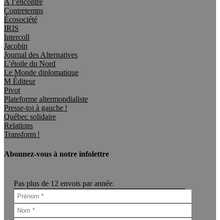
À l’encontre
Contretemps
Écosociété
IRIS
Intercoll
Jacobin
Journal des Alternatives
L’étoile du Nord
Le Monde diplomatique
M Éditeur
Pivot
Plateforme altermondialiste
Presse-toi à gauche !
Québec solidaire
Relations
Transform !
Abonnez-vous à notre infolettre
Pas plus de 12 envois par année.