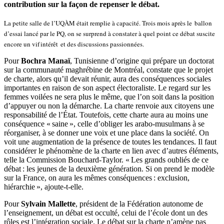
contribution sur la façon de repenser le débat.
La petite salle de l’UQÀM était remplie à capacité. Trois mois après le ballon
d’essai lancé par le PQ, on se surprend à constater à quel point ce débat suscite
encore un vif intérêt et des discussions passionnées.
Pour
Bochra Manaï
, Tunisienne d’origine qui prépare un doctorat
sur la communauté maghrébine de Montréal, constate que le projet
de charte, alors qu’il devait réunir, aura des conséquences sociales
importantes en raison de son aspect électoraliste. Le regard sur les
femmes voilées ne sera plus le même, que l’on soit dans la position
d’appuyer ou non la démarche. La charte renvoie aux citoyens une
responsabilité de l’État. Toutefois, cette charte aura au moins une
conséquence « saine », celle d’obliger les arabo-musulmans à se
réorganiser, à se donner une voix et une place dans la société. On
voit une augmentation de la présence de toutes les tendances. Il faut
considérer le phénomène de la charte en lien avec d’autres éléments,
telle la Commission Bouchard-Taylor. « Les grands oubliés de ce
débat : les jeunes de la deuxième génération. Si on prend le modèle
sur la France, on aura les mêmes conséquences : exclusion,
hiérarchie », ajoute-t-elle.
Pour
Sylvain Mallette
, président de la Fédération autonome de
l’enseignement, un débat est occulté, celui de l’école dont un des
rôles est l’intégration sociale. Le débat sur la charte n’amène pas