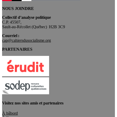
NOUS JOINDRE
Collectif d’analyse politique
C.P. 45507,
Sault-au-Récollet (Québec) H2B 3C9
Courriel :
cap@cahiersdusocialisme.org
PARTENAIRES
Visitez nos sites amis et partenaires
À bâbord