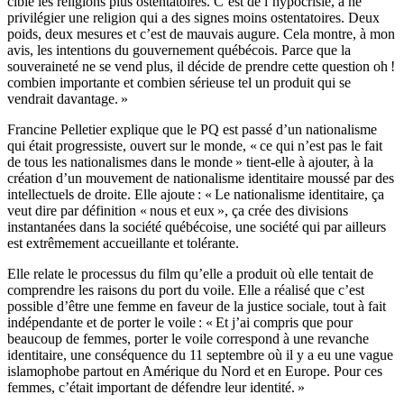
cible les religions plus ostentatoires. C’est de l’hypocrisie, à ne
privilégier une religion qui a des signes moins ostentatoires. Deux
poids, deux mesures et c’est de mauvais augure. Cela montre, à mon
avis, les intentions du gouvernement québécois. Parce que la
souveraineté ne se vend plus, il décide de prendre cette question oh !
combien importante et combien sérieuse tel un produit qui se
vendrait davantage. »
Francine Pelletier explique que le PQ est passé d’un nationalisme
qui était progressiste, ouvert sur le monde, « ce qui n’est pas le fait
de tous les nationalismes dans le monde » tient-elle à ajouter, à la
création d’un mouvement de nationalisme identitaire moussé par des
intellectuels de droite. Elle ajoute : « Le nationalisme identitaire, ça
veut dire par définition « nous et eux », ça crée des divisions
instantanées dans la société québécoise, une société qui par ailleurs
est extrêmement accueillante et tolérante.
Elle relate le processus du film qu’elle a produit où elle tentait de
comprendre les raisons du port du voile. Elle a réalisé que c’est
possible d’être une femme en faveur de la justice sociale, tout à fait
indépendante et de porter le voile : « Et j’ai compris que pour
beaucoup de femmes, porter le voile correspond à une revanche
identitaire, une conséquence du 11 septembre où il y a eu une vague
islamophobe partout en Amérique du Nord et en Europe. Pour ces
femmes, c’était important de défendre leur identité. »