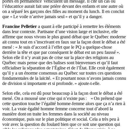
portés en permanence véhiculent un message. Il cite un cas où
l’éducatrice aurait fait une prière devant des enfants et une autre où
on a séparé les garçons des filles au moment du lunch. Il en conclut
que « Le voile n’arrive jamais seul » et qu’il y a danger.
Francine Pelletier
a quant à elle participé à remettre les éléments
dans leur contexte. Partisane d’une vision large et inclusive, elle
affirme que nous vivons le plus grand débat que le Québec moderne
ait connu tout en s’inscrivant en faux sur la façon dont le débat a été
mené : « Je suis d’accord à l’effet que le PQ a quelque-chose
derrière la tête et que par conséquent le débat est un peu faussé ».
Selon elle il n’y avait pas de crise sur la place des religions au
Québec mais pense que des balises sont bienvenues et qu’il faut
officialiser la séparation de l’Église et de l’État. Elle croit également
qu’il y a un énorme consensus au Québec sur toutes ces questions
fondamentales de la laïcité. « Et pourtant nous n’avons jamais connu
de division si importante et si profonde. » ajoute-t-elle.
Selon elle, cela est dû pour beaucoup à la façon dont le débat a été
mené. On a moussé une crise qui n’existe pas : « On prétend que
cette question touche l’égalité homme-femme alors que ça n’a rien à
voir. La vraie égalité homme femme concerne tout d’abord la
manière dont on traite les femmes dans la société au niveau
économique, puis sur le plan politique et social. Cela a très peu à
voir avec la question du foulard bien que ce soit une question qui