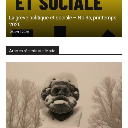
La grève politique et sociale – No 35, printemps
L
2026
28 avril 2026
Articles récents sur le site