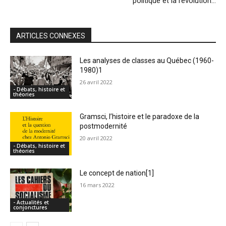
politique et la révolution…
ARTICLES CONNEXES
Les analyses de classes au Québec (1960-
1980)1
26 avril 2022
- Débats, histoire et
théories
Gramsci, l’histoire et le paradoxe de la
postmodernité
20 avril 2022
- Débats, histoire et
théories
Le concept de nation[1]
16 mars 2022
- Actualités et
conjonctures