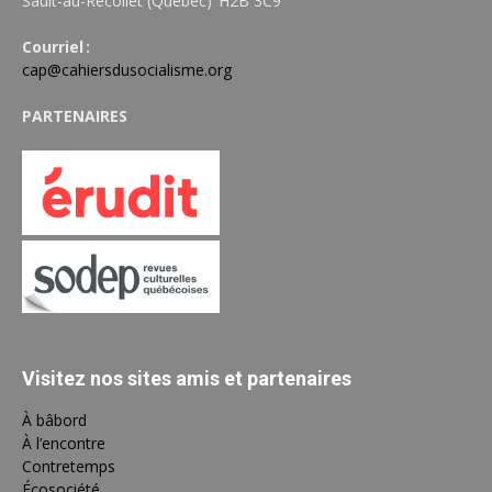
Sault-au-Récollet (Québec) H2B 3C9
Courriel :
cap@cahiersdusocialisme.org
PARTENAIRES
Visitez nos sites amis et partenaires
À bâbord
À l’encontre
Contretemps
Écosociété