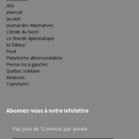
IRIS
Intercoll
Jacobin
Journal des Alternatives
L’étoile du Nord
Le Monde diplomatique
M Éditeur
Pivot
Plateforme altermondialiste
Presse-toi à gauche !
Québec solidaire
Relations
Transform !
Abonnez-vous à notre infolettre
Pas plus de 12 envois par année.