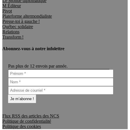
Le Monde diplomatique
M Éditeur
Pivot
Plateforme altermondialiste
Presse-toi à gauche !
Québec solidaire
Relations
Transform !
Abonnez-vous à notre infolettre
Pas plus de 12 envois par année.
Flux RSS des articles des NCS
Politique de confidentialité
Politique des cookies