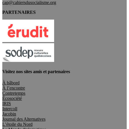
cap@cahiersdusocialisme.org
PARTENAIRES
Visitez nos sites amis et partenaires
À bâbord
À l’encontre
Contretemps
Écosociété
IRIS
Intercoll
Jacobin
Journal des Alternatives
L’étoile du Nord