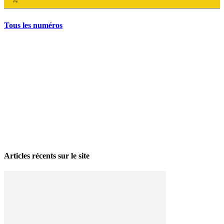
Tous les numéros
La grève politique et sociale – No 35, printemps 2026
28 avril 2026
Articles récents sur le site