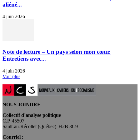
aliéné...
4 juin 2026
Note de lecture – Un pays selon mon cœur.
Entretiens avec...
4 juin 2026
Voir plus
NOUS JOINDRE
Collectif d’analyse politique
C.P. 45507,
Sault-au-Récollet (Québec) H2B 3C9
Courriel :