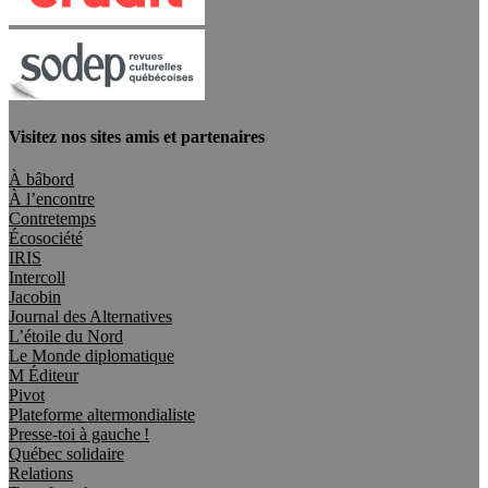
Visitez nos sites amis et partenaires
À bâbord
À l’encontre
Contretemps
Écosociété
IRIS
Intercoll
Jacobin
Journal des Alternatives
L’étoile du Nord
Le Monde diplomatique
M Éditeur
Pivot
Plateforme altermondialiste
Presse-toi à gauche !
Québec solidaire
Relations