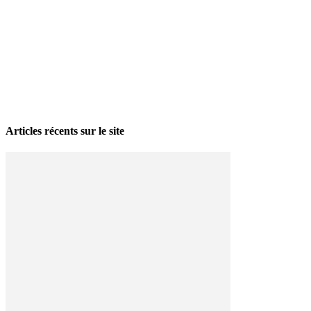
La grève politique et sociale – No 35, printemps 2026
28 avril 2026
Articles récents sur le site