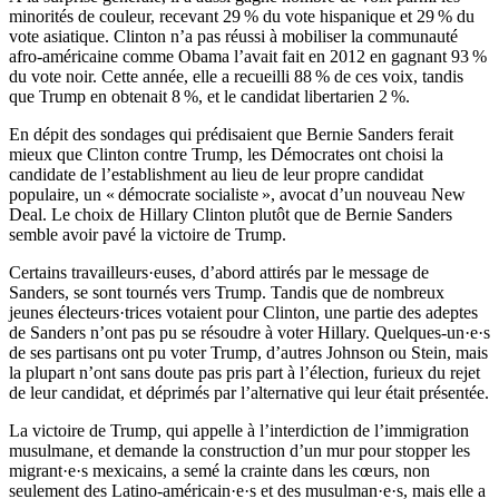
minorités de couleur, recevant 29 % du vote hispanique et 29 % du
vote asiatique. Clinton n’a pas réussi à mobiliser la communauté
afro-américaine comme Obama l’avait fait en 2012 en gagnant 93 %
du vote noir. Cette année, elle a recueilli 88 % de ces voix, tandis
que Trump en obtenait 8 %, et le candidat libertarien 2 %.
En dépit des sondages qui prédisaient que Bernie Sanders ferait
mieux que Clinton contre Trump, les Démocrates ont choisi la
candidate de l’establishment au lieu de leur propre candidat
populaire, un « démocrate socialiste », avocat d’un nouveau New
Deal. Le choix de Hillary Clinton plutôt que de Bernie Sanders
semble avoir pavé la victoire de Trump.
Certains travailleurs·euses, d’abord attirés par le message de
Sanders, se sont tournés vers Trump. Tandis que de nombreux
jeunes électeurs·trices votaient pour Clinton, une partie des adeptes
de Sanders n’ont pas pu se résoudre à voter Hillary. Quelques-un·e·s
de ses partisans ont pu voter Trump, d’autres Johnson ou Stein, mais
la plupart n’ont sans doute pas pris part à l’élection, furieux du rejet
de leur candidat, et déprimés par l’alternative qui leur était présentée.
La victoire de Trump, qui appelle à l’interdiction de l’immigration
musulmane, et demande la construction d’un mur pour stopper les
migrant·e·s mexicains, a semé la crainte dans les cœurs, non
seulement des Latino-américain·e·s et des musulman·e·s, mais elle a