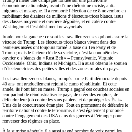
Trump a mené une campagne fondée sur une plateforme
économique nationaliste, usant d’une rhétorique raciste, anti-
migrants et misogyne. Il a remporté l’élection de ce 8 novembre en
mobilisant des dizaines de millions d’électeurs·trices blancs, issus
des classes moyenne et ouvrière dégoûtés, et en colère contre
Washington et l’establishment new-yorkais.
Ironie pour la gauche : ce sont les travailleurs·euses qui ont assuré la
victoire de Trump. Les électeurs·trices blancs vivant dans des
banlieues aisées ont toujours formé la base du Tea Party et de
Trump ; mais le facteur clé de sa victoire, c’est la conquête des
ouvrier·e·s blancs du « Rust Belt » – Pennsylvanie, Virginie
Occidentale, Ohio, Indiana et Michigan. Il a aussi obtenu le soutien
d’électeurs·trices des petites villes et des zones rurales du pays.
Les travailleurs·euses blancs, trompés par le Parti démocrate depuis
40 ans, ont graduellement rejoint le camp républicain. Et cette
année, ils l’ont fait en masse. Trump a gagné ces couches sociales en
leur parlant de réindustrialiser le pays, de créer des emplois, de
défendre leur job contre les sans papiers, et de protéger les États-
Unis de la concurrence étrangère. Tout en promettant de défendre le
territoire national contre le terrorisme, il s’est également prononcé
contre l’engagement des USA dans des guerres à l’étranger pour
renverser des régimes en place.
À la surprise générale, il a aussi gagné nombre de voix parmi les