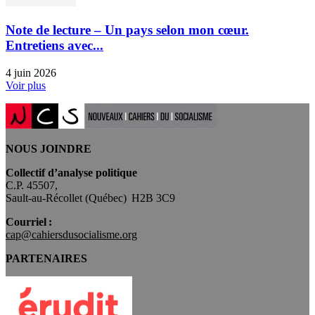
Note de lecture – Un pays selon mon cœur.
Entretiens avec...
4 juin 2026
Voir plus
NOUS JOINDRE
Collectif d’analyse politique
C.P. 45507,
Sault-au-Récollet (Québec) H2B 3C9
Courriel :
cap@cahiersdusocialisme.org
PARTENAIRES