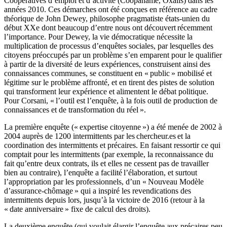
Coopératives d’emploi et d’activité (Coopaname, Oxalis) dans les
années 2010. Ces démarches ont été conçues en référence au cadre
théorique de John Dewey, philosophe pragmatiste états-unien du
début XXe dont beaucoup d’entre nous ont découvert récemment
l’importance. Pour Dewey, la vie démocratique nécessite la
multiplication de processus d’enquêtes sociales, par lesquelles des
citoyens préoccupés par un problème s’en emparent pour le qualifier
à partir de la diversité de leurs expériences, construisent ainsi des
connaissances communes, se constituent en « public » mobilisé et
légitime sur le problème affronté, et en tirent des pistes de solution
qui transforment leur expérience et alimentent le débat politique.
Pour Corsani, « l’outil est l’enquête, à la fois outil de production de
connaissances et de transformation du réel ».
La première enquête (« expertise citoyenne ») a été menée de 2002 à
2004 auprès de 1200 intermittents par les chercheur.es et la
coordination des intermittents et précaires. En faisant ressortir ce qui
comptait pour les intermittents (par exemple, la reconnaissance du
fait qu’entre deux contrats, ils et elles ne cessent pas de travailler
bien au contraire), l’enquête a facilité l’élaboration, et surtout
l’appropriation par les professionnels, d’un « Nouveau Modèle
d’assurance-chômage » qui a inspiré les revendications des
intermittents depuis lors, jusqu’à la victoire de 2016 (retour à la
« date anniversaire » fixe de calcul des droits).
La deuxième enquête (qui voulait élargir l’enquête aux précaires peu