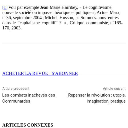
[1]
Voir par exemple Jean-Marie Harribey, « Le cognitivisme,
nouvelle société ou impasse théorique et politique », Actuel Marx,
n°36, septembre 2004 ; Michel Husson, « Sommes-nous entrés
dans le “capitalisme cognitif” ? », Critique communiste, n°169-
170, 2003.
Facebook
X
Email
Imprimer
ACHETER LA REVUE - S'ABONNER
Article précédent
Article suivant
Les combats inachevés des
Repenser la révolution : utopie,
Communardes
imagination, pratique
ARTICLES CONNEXES