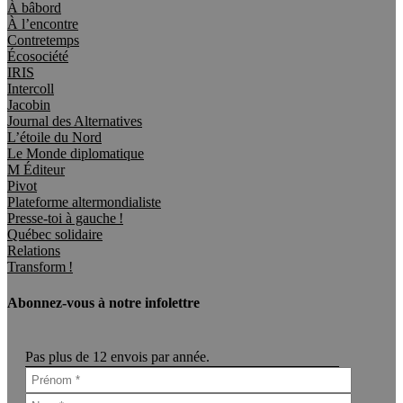
À bâbord
À l’encontre
Contretemps
Écosociété
IRIS
Intercoll
Jacobin
Journal des Alternatives
L’étoile du Nord
Le Monde diplomatique
M Éditeur
Pivot
Plateforme altermondialiste
Presse-toi à gauche !
Québec solidaire
Relations
Transform !
Abonnez-vous à notre infolettre
Pas plus de 12 envois par année.