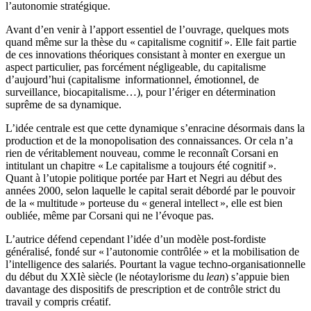
l’autonomie stratégique.
Avant d’en venir à l’apport essentiel de l’ouvrage, quelques mots
quand même sur la thèse du « capitalisme cognitif ». Elle fait partie
de ces innovations théoriques consistant à monter en exergue un
aspect particulier, pas forcément négligeable, du capitalisme
d’aujourd’hui (capitalisme informationnel, émotionnel, de
surveillance, biocapitalisme…), pour l’ériger en détermination
suprême de sa dynamique.
L’idée centrale est que cette dynamique s’enracine désormais dans la
production et de la monopolisation des connaissances. Or cela n’a
rien de véritablement nouveau, comme le reconnaît Corsani en
intitulant un chapitre « Le capitalisme a toujours été cognitif ».
Quant à l’utopie politique portée par Hart et Negri au début des
années 2000, selon laquelle le capital serait débordé par le pouvoir
de la « multitude » porteuse du « general intellect », elle est bien
oubliée, même par Corsani qui ne l’évoque pas.
L’autrice défend cependant l’idée d’un modèle post-fordiste
généralisé, fondé sur « l’autonomie contrôlée » et la mobilisation de
l’intelligence des salariés. Pourtant la vague techno-organisationnelle
du début du XXIè siècle (le néotaylorisme du
lean
) s’appuie bien
davantage des dispositifs de prescription et de contrôle strict du
travail y compris créatif.