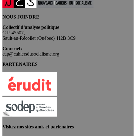
NOUS JOINDRE
Collectif d’analyse politique
C.P. 45507,
Sault-au-Récollet (Québec) H2B 3C9
Courriel :
cap@cahiersdusocialisme.org
PARTENAIRES
Visitez nos sites amis et partenaires