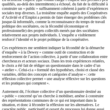
qualifiés, au-delà des intermittents) a échoué, du fait de la difficulté à
construire un « public » suffisamment cohérent à partir d’expériences
sociales trop diverses. La troisième enquête auprès des Coopératives
d’Activité et d’Emploi a permis de faire émerger des problèmes clés
jusque-là informulés, comme la reconnaissance du temps de travail
politique des sociétaires, ou la fécondité (économique et
professionnelle) des projets collectifs menés par des sociétaires
relativement aux projets individuels. L’enquête a visiblement
renforcé l’identité et le projet politique de la coopérative.
Ces expériences me semblent indiquer la fécondité de la démarche
d’enquête « à la Dewey » comme outil de construction et de
renforcement de l’action collective, à partir d’une collaboration entre
chercheur.es et acteurs sociaux. Dans les trois expériences relatées,
le choix a été fait de rédiger un questionnaire dans le cadre d’un
« atelier ». Celui-ci a « formulé des hypothèses, choisi et classé des
variables, défini des concepts et catégories d’analyse » : cette
réflexion collective permet « une analyse réflexive sur les questions
et les pratiques qui comptent ».
Autrement dit, l’écriture collective d’un questionnaire destiné au
« public » concerné qu’on cherche à mobiliser, amène à construire
des représentations communes de ce qui est important dans la
situation, et donc à féconder la réflexion sur les alternatives. Le
caractère public, participatif et ouvert du processus lui donne aussi