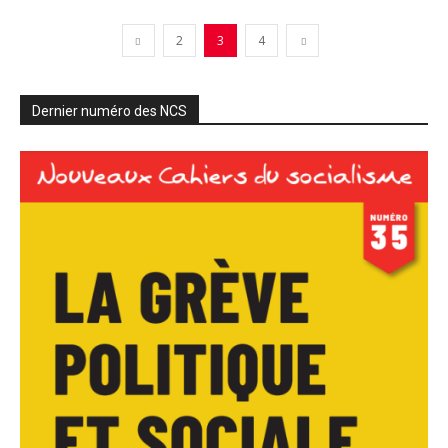
2
3
4
Dernier numéro des NCS