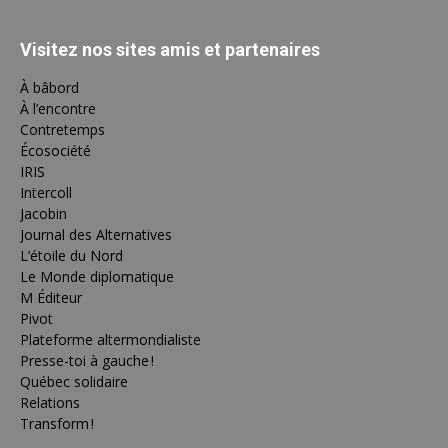
Visitez nos sites amis et partenaires
À bâbord
À l’encontre
Contretemps
Écosociété
IRIS
Intercoll
Jacobin
Journal des Alternatives
L’étoile du Nord
Le Monde diplomatique
M Éditeur
Pivot
Plateforme altermondialiste
Presse-toi à gauche !
Québec solidaire
Relations
Transform !