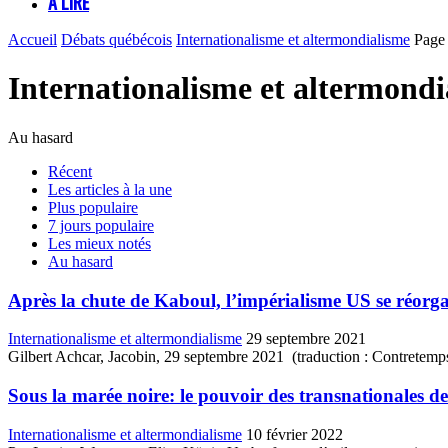
À LIRE
Accueil
Débats québécois
Internationalisme et altermondialisme
Page
Internationalisme et altermondi
Au hasard
Récent
Les articles à la une
Plus populaire
7 jours populaire
Les mieux notés
Au hasard
Après la chute de Kaboul, l’impérialisme US se réorga
Internationalisme et altermondialisme
29 septembre 2021
Gilbert Achcar, Jacobin, 29 septembre 2021 (traduction : Contretemps e
Sous la marée noire: le pouvoir des transnationales des 
Internationalisme et altermondialisme
10 février 2022