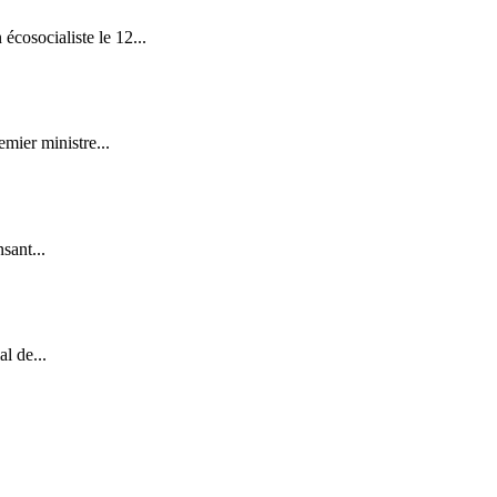
cosocialiste le 12...
mier ministre...
sant...
l de...