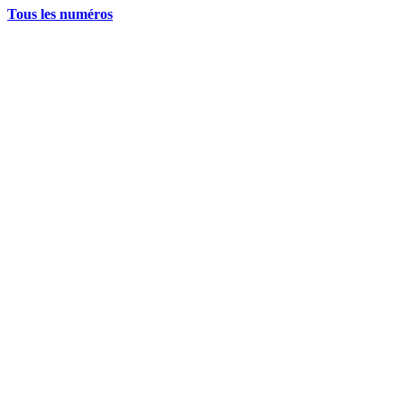
Tous les numéros
La grève politique et sociale – No 35, printemps 2026
28 avril 2026