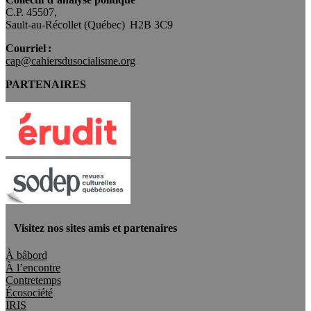
C.P. 45507,
Sault-au-Récollet (Québec) H2B 3C9
Courriel :
cap@cahiersdusocialisme.org
PARTENAIRES
Visitez nos sites amis et partenaires
À bâbord
À l’encontre
Contretemps
Écosociété
IRIS