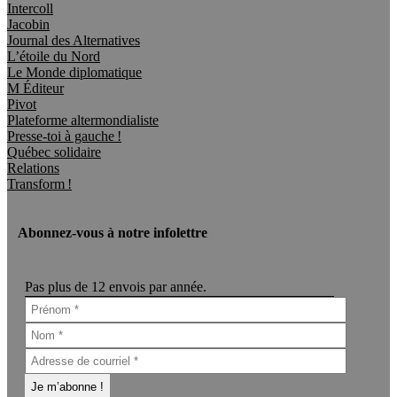
Intercoll
Jacobin
Journal des Alternatives
L’étoile du Nord
Le Monde diplomatique
M Éditeur
Pivot
Plateforme altermondialiste
Presse-toi à gauche !
Québec solidaire
Relations
Transform !
Abonnez-vous à notre infolettre
Pas plus de 12 envois par année.