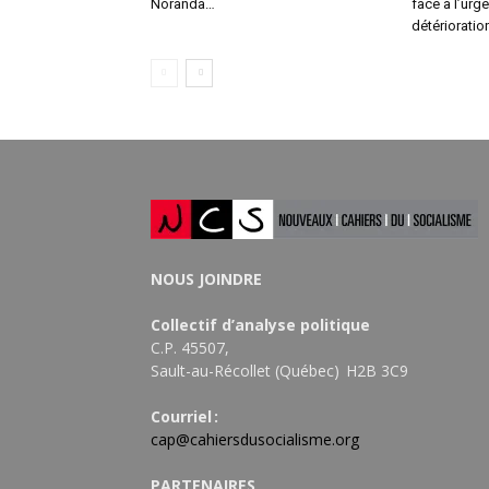
Noranda…
face à l’urge
détérioratio
NOUS JOINDRE
Collectif d’analyse politique
C.P. 45507,
Sault-au-Récollet (Québec) H2B 3C9
Courriel :
cap@cahiersdusocialisme.org
PARTENAIRES