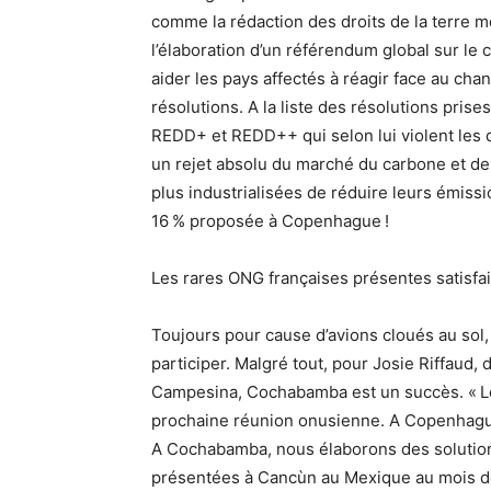
comme la rédaction des droits de la terre mèr
l’élaboration d’un référendum global sur le 
aider les pays affectés à réagir face au ch
résolutions. A la liste des résolutions pris
REDD+ et REDD++ qui selon lui violent les dr
un rejet absolu du marché du carbone et de
plus industrialisées de réduire leurs émissi
16 % proposée à Copenhague !
Les rares ONG françaises présentes satisfa
Toujours pour cause d’avions cloués au sol
participer. Malgré tout, pour Josie Riffaud
Campesina, Cochabamba est un succès. « Le r
prochaine réunion onusienne. A Copenhague,
A Cochabamba, nous élaborons des solutio
présentées à Cancùn au Mexique au mois d