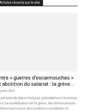
Articles récents sur le site
ntre « guerres d’escarmouches »
t abolition du salariat : la grève...
 juillet 2026
 pensée de Marx n’est pas spécialement reconnue
ur sa modélisation de la grève, des théoriciennes
 théoriciens issus des traditions socialistes et