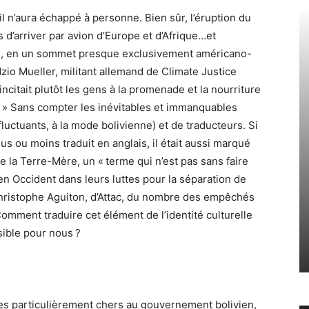
l n’aura échappé à personne. Bien sûr, l’éruption du
d’arriver par avion d’Europe et d’Afrique…et
al, en un sommet presque exclusivement américano-
dzio Mueller, militant allemand de Climate Justice
 incitait plutôt les gens à la promenade et la nourriture
 ! » Sans compter les inévitables et immanquables
fluctuants, à la mode bolivienne) et de traducteurs. Si
us ou moins traduit en anglais, il était aussi marqué
de la Terre-Mère, un « terme qui n’est pas sans faire
n Occident dans leurs luttes pour la séparation de
e Christophe Aguiton, d’Attac, du nombre des empêchés
mment traduire cet élément de l’identité culturelle
ible pour nous ?
mes particulièrement chers au gouvernement bolivien,