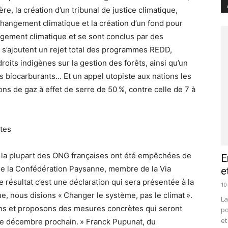
e, la création d’un tribunal de justice climatique,
changement climatique et la création d’un fond pour
angement climatique et se sont conclus par des
es s’ajoutent un rejet total des programmes REDD,
oits indigènes sur la gestion des forêts, ainsi qu’un
s biocarburants… Et un appel utopiste aux nations les
ons de gaz à effet de serre de 50 %, contre celle de 7 à
ites
, la plupart des ONG françaises ont été empêchées de
E
, de la Confédération Paysanne, membre de la Via
e
ésultat c’est une déclaration qui sera présentée à la
10
 nous disions « Changer le système, pas le climat ».
La
ns et proposons des mesures concrètes qui seront
po
et
e décembre prochain. » Franck Pupunat, du