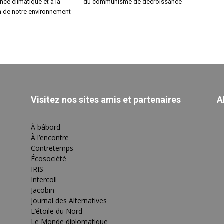
nce climatique et à la
du communisme de décroissance
n de notre environnement
Visitez nos sites amis et partenaires
A
À bâbord
À l’encontre
Contretemps
Écosociété
IRIS
Intercoll
Jacobin
Journal des Alternatives
L’étoile du Nord
Le Monde diplomatique