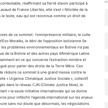
ma
ntestable, réaffirmant sa fierté d’avoir participé à
vaud de France Libertés, elle s’est « félicitée de la
s le texte, eau qui est reconnue comme un droit de
oxes de ce sommet : l’omniprésence militaire, le culte
’Evo Moralès, le déni de l’opposition bolivienne (le
sur les problèmes environnementaux en Bolivie n’a pas
que de la Bolivie et des autres pays d’Amérique Latine
otamment en ce qui concerne l’extraction minière et
iguë pour parler des droits de la Terre Mère. Ces
e de réduire ce sommet à une grand messe contre le
le « Urgence Climatique Justice Sociale », collectif
gés dans le réseau CJN (Climate Justice Now), le
t « la seule initiative internationale qui se donne
rce pour infléchir l’agenda international sur les enjeux
reuve sans nul doute que désormais, les négociations