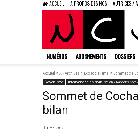
ACCUEIL
À PROPOS DES NCS
AUTRICES / 
NUMÉROS
ABONNEMENTS
DOSSIERS
Accueil
X - Archives
Écosocialisme
Sommet de Co
Écosocialisme
Internationale / Mondialisation / Rapports Nord
Sommet de Cocha
bilan
1 mai 2010