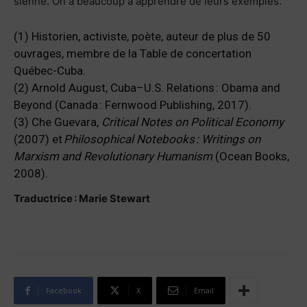
sienne. On a beaucoup à apprendre de leurs exemples.
(1) Historien, activiste, poète, auteur de plus de 50
ouvrages, membre de la Table de concertation
Québec-Cuba.
(2) Arnold August, Cuba–U.S. Relations : Obama and
Beyond (Canada : Fernwood Publishing, 2017).
(3) Che Guevara,
Critical Notes on Political Economy
(2007) et
Philosophical Notebooks : Writings on
Marxism and Revolutionary Humanism
(Ocean Books,
2008).
Traductrice : Marie Stewart
Facebook
X
Email