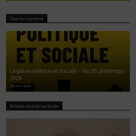
Tous les numéros
La grève politique et sociale – No 35, printemps
L
2026
28 avril 2026
Articles récents sur le site