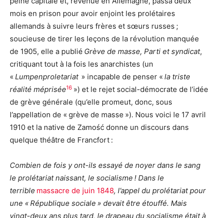
peine capitale et, revenue en Allemagne, passa deux
mois en prison pour avoir enjoint les prolétaires
allemands à suivre leurs frères et sœurs russes ;
soucieuse de tirer les leçons de la révolution manquée
de 1905, elle a publié
Grève de masse, Parti et syndicat
,
critiquant tout à la fois les anarchistes (un
«
Lumpenproletariat
» incapable de penser «
la triste
16
réalité méprisée
») et le rejet social-démocrate de l’idée
de grève générale (qu’elle promeut, donc, sous
l’appellation de « grève de masse »). Nous voici le 17 avril
1910 et la native de Zamość donne un discours dans
quelque théâtre de Francfort :
Combien de fois y ont-ils essayé de noyer dans le sang
le prolétariat naissant, le socialisme ! Dans le
terrible
massacre de juin 1848
, l’appel du prolétariat pour
une « République sociale » devait être étouffé. Mais
vingt-deux ans plus tard, le drapeau du socialisme était à