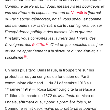
Commune de Paris. […] Vous, messieurs les bourgeois et
vos serviteurs du capital moribond de
Vorwärts
[journal
du Parti social-démocrate, ndla], vous spéculez comme
des banquiers sur la dernière carte : sur l’ignorance, sur
l’inexpérience politique des masses. Vous guettez
l’instant ; vous convoitez les lauriers des Thiers, des
27
Cavaignac, des
Galliffet
.
C’est un jeu audacieux. Le jour
et l’heure appartiennent à la dictature du prolétariat, au
28
socialisme
.
Un mois plus tard. Dans la rue, la troupe tire sur les
protestataires ; au congrès de fondation du Parti
communiste allemand — du 31 décembre 1918 au
er
1
janvier 1919 —, Rosa Luxemburg cite la préface à
l’édition allemande de 1872 du
Manifeste
de Marx et
Engels, affirmant que, «
pour la première fois
», la
Commune remit «
aux mains du prolétariat le pouvoir