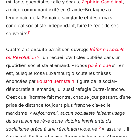
militants guesdistes ; elle y écoute
Zéphirin Camélinat
,
ancien communard exilé en Grande-Bretagne au
lendemain de la Semaine sanglante et désormais
candidat socialiste indépendant, faire le récit de ses
11
souvenirs
.
Quatre ans ensuite paraît son ouvrage
Réforme sociale
ou Révolution ?
: un recueil d’articles publiés dans un
quotidien socialiste allemand. Propos
polémique
s’il en
est, puisque Rosa Luxemburg discute les thèses
énoncées par
Eduard Bernstein
, figure de la social-
démocratie allemande, lui aussi réfugié Outre-Manche.
C’est que l’homme fait montre, chaque jour passant, d’une
prise de distance toujours plus franche d’avec le
marxisme. «
Aujourd’hui, a
ucun socialiste faisant usage
de sa raison ne rêve d’une victoire imminente du
12
socialisme grâce à une révolution
violente
»,
assure-t-il
à présent. En lieu et place, Bernstein loue les réformes ;