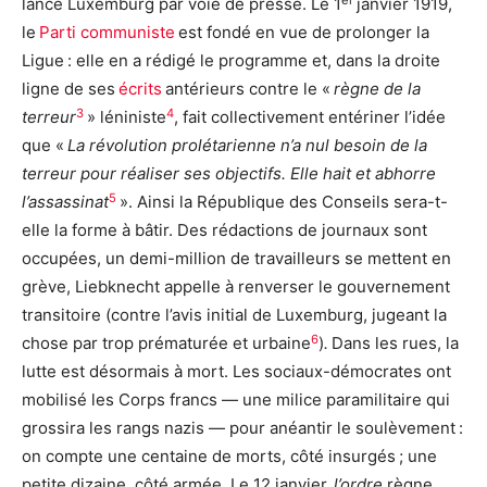
lance Luxemburg par voie de presse. Le 1
janvier 1919,
le
Parti communiste
est fondé en vue de prolonger la
Ligue : elle en a rédigé le programme et, dans la droite
ligne de ses
écrits
antérieurs contre le «
règne de la
3
4
terreur
» léniniste
, fait collectivement entériner l’idée
que «
La révolution prolétarienne n’a nul besoin de la
terreur pour réaliser ses objectifs. Elle hait et abhorre
5
l’assassinat
». Ainsi la République des Conseils sera-t-
elle la forme à bâtir. Des rédactions de journaux sont
occupées, un demi-million de travailleurs se mettent en
grève, Liebknecht appelle à renverser le gouvernement
transitoire (contre l’avis initial de Luxemburg, jugeant la
6
chose par trop prématurée et urbaine
)
.
Dans les rues, la
lutte est désormais à mort. Les sociaux-démocrates ont
mobilisé les Corps francs — une milice paramilitaire qui
grossira les rangs nazis — pour anéantir le soulèvement :
on compte une centaine de morts, côté insurgés ; une
petite dizaine, côté armée. Le 12 janvier,
l’ordre
règne.