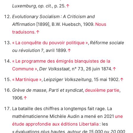
Luxemburg
,
op. cit.
, p. 25.
↑
Evolutionary Socialism : A Criticism and
Affirmation
[1899], B.W. Huebsch, 1909.
Nous
traduisons.
↑
« La conquête du pouvoir politique »
,
Réforme sociale
ou révolution ?
, avril 1899.
↑
« Le programme des émigrés blanquistes de la
Commune »
,
Der Volksstaat
, n° 73, 26 juin 1874.
↑
« Martinique »
,
Leipziger Volkszeitung
, 15 mai 1902.
↑
Grève de masse, Parti et syndicat
,
deuxième partie
,
1906.
↑
La bataille des chiffres a longtemps fait rage. La
mathématicienne Michèle Audin a mené en 2021
une
étude approfondie aux éditions Libertalia
: les
«
évaluations plus hautes, autour de 15 000 ou 20 000