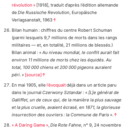
révolution »
[1918], traduit d’après l’édition allemande
de
Die Russische Revolution
, Europäische
Verlagsanstalt, 1963
↑
Bilan humain : chiffres du centre Robert Schuman
(parmi lesquels 9,7 millions de morts dans les rangs
militaires — et, en totalité, 21 millions de blessés.)
Bilan animal : «
Au niveau mondial, le conflit aurait fait
environ 11 millions de morts chez les équidés. Au
total, 100 000 chiens et 200 000 pigeons auraient
péri
. »
[source]
↑
En mai 1905, elle
l’évoquait
déjà dans un article paru
dans le journal
Czerwony Sztandar
: «
[L]e général de
Galliffet, un de ceux qui, de la manière la plus sauvage
et la plus cruelle, avaient écrasé, en 1871, la glorieuse
insurrection des ouvriers : la Commune de Paris
».
↑
« A Daring Game »
,
Die
Rote Fahne
, n° 9, 24 novembre