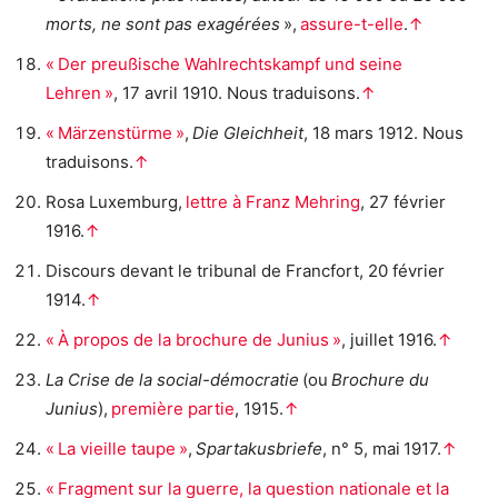
morts, ne sont pas exagérées
»,
assure-t-elle
.
↑
« Der preußische Wahlrechtskampf und seine
Lehren »
, 17 avril 1910. Nous traduisons.
↑
« Märzenstürme »
,
Die Gleichheit
, 18 mars 1912. Nous
traduisons.
↑
Rosa Luxemburg,
lettre à Franz Mehring
, 27 février
1916.
↑
Discours devant le tribunal de Francfort, 20 février
1914.
↑
« À propos de la brochure de Junius »
, juillet 1916.
↑
La Crise de la social-démocratie
(ou
Brochure du
Junius
),
première partie
, 1915.
↑
« La vieille taupe »
,
Spartakusbriefe
, n° 5, mai 1917.
↑
« Fragment sur la guerre, la question nationale et la