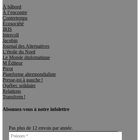
À bâbord
À l’encontre
Contretemps
Écosociété
IRIS
Intercoll
Jacobin
Journal des Alternatives
L’étoile du Nord
Le Monde diplomatique
M Éditeur
Pivot
Plateforme altermondialiste
Presse-toi à gauche !
Québec solidaire
Relations
Transform !
Abonnez-vous à notre infolettre
Pas plus de 12 envois par année.