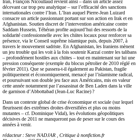
Iran, François Nicoullaud revient ainsi – dans un article assez
décevant car trop peu analytique – sur l’efficacité des sanctions
internationales contre l’Iran. L’Iran auquel Pierre-Jean Luizard
consacre un article passionnant portant sur son action en Irak et en
Afghanistan. Soutien discret de l’intervention américaine contre
Saddam Hussein, Téhéran profite aujourd’hui des ressorts de la
solidarité confessionnelle avec les chiites locaux pour renforcer sa
présence, via le Conseil suprême islamique puis, depuis 2007, à
travers le mouvement sadriste. En Afghanistan, les Iraniens mènent
un jeu trouble qui les voit à la fois soutenir Karzaï contre les talibans
– profondément hostiles aux chiites – tout en maintenant sur lui une
pression conséquente (exemple du blocus pétrolier de 2010 réglé en
février 2011). Que se passera-t-il également au Pakistan, fragile
politiquement et économiquement, menacé par l’islamisme radical,
et poursuivant son double jeu face aux Américains, mis en valeur
cette année notamment par l’assassinat de Ben Laden dans la ville
de garnison d’Abbottabad (Jean-Luc Racine) ?
Dans un contexte global de crise économique et sociale (sur lequel
fleurissent des extrêmes droites diversifiées et plus ou moins
mutantes – cf. Dominique Vidal), les évolutions géopolitiques
décisives de 2011 ne manqueront pas de peser sur le cours des
années à venir.
rédacteur : Steve NADJAR , Critique à nonfiction.fr