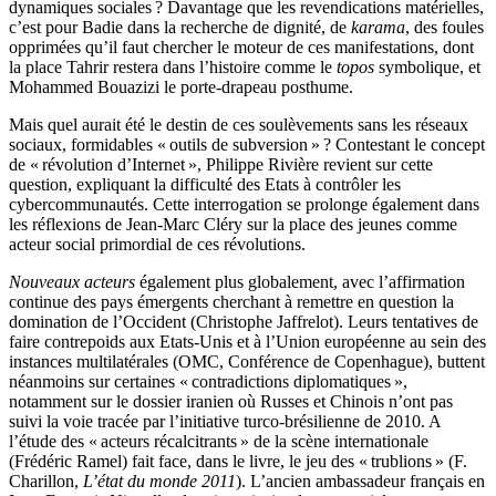
dynamiques sociales ? Davantage que les revendications matérielles,
c’est pour Badie dans la recherche de dignité, de
karama
, des foules
opprimées qu’il faut chercher le moteur de ces manifestations, dont
la place Tahrir restera dans l’histoire comme le
topos
symbolique, et
Mohammed Bouazizi le porte-drapeau posthume.
Mais quel aurait été le destin de ces soulèvements sans les réseaux
sociaux, formidables « outils de subversion » ? Contestant le concept
de « révolution d’Internet », Philippe Rivière revient sur cette
question, expliquant la difficulté des Etats à contrôler les
cybercommunautés. Cette interrogation se prolonge également dans
les réflexions de Jean-Marc Cléry sur la place des jeunes comme
acteur social primordial de ces révolutions.
Nouveaux acteurs
également plus globalement, avec l’affirmation
continue des pays émergents cherchant à remettre en question la
domination de l’Occident (Christophe Jaffrelot). Leurs tentatives de
faire contrepoids aux Etats-Unis et à l’Union européenne au sein des
instances multilatérales (OMC, Conférence de Copenhague), buttent
néanmoins sur certaines « contradictions diplomatiques »,
notamment sur le dossier iranien où Russes et Chinois n’ont pas
suivi la voie tracée par l’initiative turco-brésilienne de 2010. A
l’étude des « acteurs récalcitrants » de la scène internationale
(Frédéric Ramel) fait face, dans le livre, le jeu des « trublions » (F.
Charillon,
L
’état du monde 2011
). L’ancien ambassadeur français en