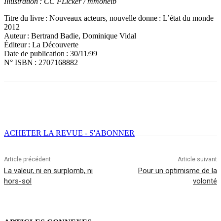
Illustration : CC FLicker / mmoneib
Titre du livre : Nouveaux acteurs, nouvelle donne : L’état du monde
2012
Auteur : Bertrand Badie, Dominique Vidal
Éditeur : La Découverte
Date de publication : 30/11/99
N° ISBN : 2707168882
Facebook
X
Email
Imprimer
ACHETER LA REVUE - S'ABONNER
Article précédent
Article suivant
La valeur, ni en surplomb, ni
Pour un optimisme de la
hors-sol
volonté