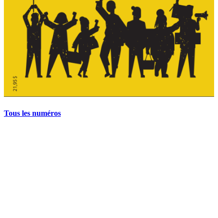
Tous les numéros
La grève politique et sociale – No 35, printemps 2026