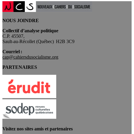
NOUS JOINDRE
Collectif d’analyse politique
C.P. 45507,
Sault-au-Récollet (Québec) H2B 3C9
Courriel :
cap@cahiersdusocialisme.org
PARTENAIRES
Visitez nos sites amis et partenaires