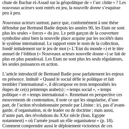
chute de Bachar el-Assad sur la géopolitique de « l’arc chiite » ? Les
nouveaux acteurs
sont entrés en jeu, la
nouvelle donne
s’esquisse
peu à peu.
Nouveaux acteurs
surtout, parce que, conformément à une thèse
défendue par Bertrand Badie depuis les années 90, les Etats ne sont
plus les seules « forces » du jeu. Le petit garçon de la couverture
symbolise ainsi bien la nouvelle place acquise par les
sociétés
dans
le système international. Le rapport entre le nom de la collection,
fondé initialement sur le jeu de mot (« L’Etat du monde ») et le titre
annuel de l’édition (« Nouveaux acteurs nouvelle donne ») se fait de
plus en plus paradoxal. Les Etats ne sont plus les seuls régulateurs,
les seules puissances en action.
L’article introductif de Bertrand Badie pose parfaitement les enjeux
en présence. Intitulé « Quand le social défie le politique et fait
trembler l’international », il décompose en trois temporalités les
étapes de ce(s) printemps arabe(s) : « temps social », « temps
politique » et « temps international ». Remettant en perspective ces
mouvements de contestation, il note ce qui les singularise, d’une
part, de l’action révolutionnaire pensée par Lénine : ici, pas d’avant-
garde, d’organisation, ni de leader ou de doctrine ; mais aussi,
d’autre part, des révolutions du XXe siècle (Iran, Egypte
notamment) « où l’armée jouait un rôle organisateur » (p. 18).
Comment comprendre aussi le déploiement victorieux de ces