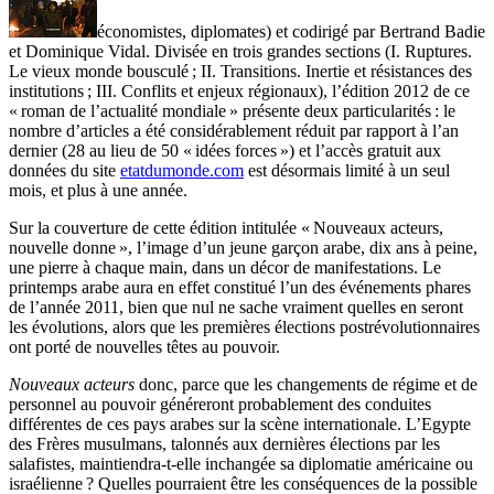
économistes, diplomates) et codirigé par Bertrand Badie
et Dominique Vidal. Divisée en trois grandes sections (I. Ruptures.
Le vieux monde bousculé ; II. Transitions. Inertie et résistances des
institutions ; III. Conflits et enjeux régionaux), l’édition 2012 de ce
« roman de l’actualité mondiale » présente deux particularités : le
nombre d’articles a été considérablement réduit par rapport à l’an
dernier (28 au lieu de 50 « idées forces ») et l’accès gratuit aux
données du site
etatdumonde.com
est désormais limité à un seul
mois, et plus à une année.
Sur la couverture de cette édition intitulée « Nouveaux acteurs,
nouvelle donne », l’image d’un jeune garçon arabe, dix ans à peine,
une pierre à chaque main, dans un décor de manifestations. Le
printemps arabe aura en effet constitué l’un des événements phares
de l’année 2011, bien que nul ne sache vraiment quelles en seront
les évolutions, alors que les premières élections postrévolutionnaires
ont porté de nouvelles têtes au pouvoir.
Nouveaux acteurs
donc, parce que les changements de régime et de
personnel au pouvoir généreront probablement des conduites
différentes de ces pays arabes sur la scène internationale. L’Egypte
des Frères musulmans, talonnés aux dernières élections par les
salafistes, maintiendra-t-elle inchangée sa diplomatie américaine ou
israélienne ? Quelles pourraient être les conséquences de la possible