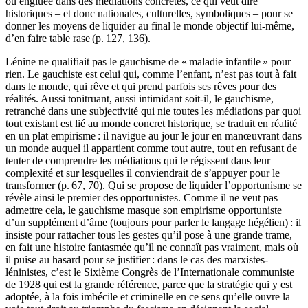
ou engluée dans des médiations concrètes, ce qui veut dire
historiques – et donc nationales, culturelles, symboliques – pour se
donner les moyens de liquider au final le monde objectif lui-même,
d’en faire table rase (p. 127, 136).
Lénine ne qualifiait pas le gauchisme de « maladie infantile » pour
rien. Le gauchiste est celui qui, comme l’enfant, n’est pas tout à fait
dans le monde, qui rêve et qui prend parfois ses rêves pour des
réalités. Aussi tonitruant, aussi intimidant soit-il, le gauchisme,
retranché dans une subjectivité qui nie toutes les médiations par quoi
tout existant est lié au monde concret historique, se traduit en réalité
en un plat empirisme : il navigue au jour le jour en manœuvrant dans
un monde auquel il appartient comme tout autre, tout en refusant de
tenter de comprendre les médiations qui le régissent dans leur
complexité et sur lesquelles il conviendrait de s’appuyer pour le
transformer (p. 67, 70). Qui se propose de liquider l’opportunisme se
révèle ainsi le premier des opportunistes. Comme il ne veut pas
admettre cela, le gauchisme masque son empirisme opportuniste
d’un supplément d’âme (toujours pour parler le langage hégélien) : il
insiste pour rattacher tous les gestes qu’il pose à une grande trame,
en fait une histoire fantasmée qu’il ne connaît pas vraiment, mais où
il puise au hasard pour se justifier : dans le cas des marxistes-
léninistes, c’est le Sixième Congrès de l’Internationale communiste
de 1928 qui est la grande référence, parce que la stratégie qui y est
adoptée, à la fois imbécile et criminelle en ce sens qu’elle ouvre la