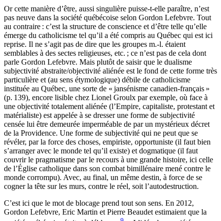
Or cette manière d’être, aussi singulière puisse-t-elle paraître, n’est
pas neuve dans la société québécoise selon Gordon Lefebvre. Tout
au contraire : c’est la structure de conscience et d’être telle qu’elle
émerge du catholicisme tel qu’il a été compris au Québec qui est ici
reprise. Il ne s’agit pas de dire que les groupes m.-l. étaient
semblables à des sectes religieuses, etc. ; ce n’est pas de cela dont
parle Gordon Lefebvre. Mais plutôt de saisir que le dualisme
subjectivité abstraite/objectivité aliénée est le fond de cette forme très
particulière et (au sens étymologique) débile de catholicisme
instituée au Québec, une sorte de « jansénisme canadien-français »
(p. 139), encore lisible chez Lionel Groulx par exemple, où face à
une objectivité totalement aliénée (l’Empire, capitaliste, protestant et
matérialiste) est appelée à se dresser une forme de subjectivité
censée lui être demeurée imperméable de par un mystérieux décret
de la Providence. Une forme de subjectivité qui ne peut que se
révéler, par la force des choses, empiriste, opportuniste (il faut bien
s’arranger avec le monde tel qu’il existe) et dogmatique (il faut
couvrir le pragmatisme par le recours à une grande histoire, ici celle
de l’Église catholique dans son combat bimillénaire mené contre le
monde corrompu). Avec, au final, un même destin, à force de se
cogner la tête sur les murs, contre le réel, soit l’autodestruction.
C’est ici que le mot de blocage prend tout son sens. En 2012,
Gordon Lefebvre, Eric Martin et Pierre Beaudet estimaient que la
9