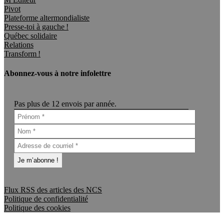
Pivot
Plateforme altermondialiste
Presse-toi à gauche !
Québec solidaire
Relations
Transform !
Abonnez-vous à notre infolettre
Pas plus de 12 envois par année.
Flux RSS des articles des NCS
Politique de confidentialité
Politique des cookies