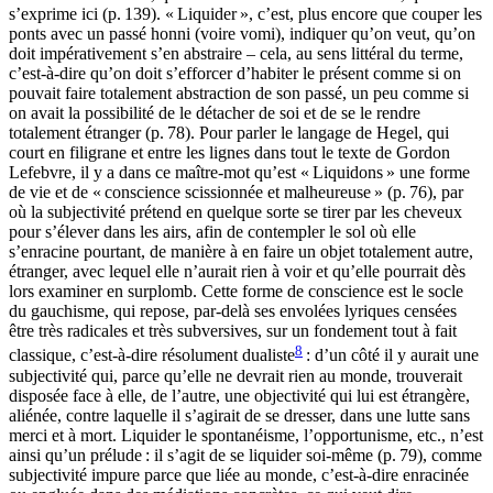
s’exprime ici (p. 139). « Liquider », c’est, plus encore que couper les
ponts avec un passé honni (voire vomi), indiquer qu’on veut, qu’on
doit impérativement s’en abstraire – cela, au sens littéral du terme,
c’est-à-dire qu’on doit s’efforcer d’habiter le présent comme si on
pouvait faire totalement abstraction de son passé, un peu comme si
on avait la possibilité de le détacher de soi et de se le rendre
totalement étranger (p. 78). Pour parler le langage de Hegel, qui
court en filigrane et entre les lignes dans tout le texte de Gordon
Lefebvre, il y a dans ce maître-mot qu’est « Liquidons » une forme
de vie et de « conscience scissionnée et malheureuse » (p. 76), par
où la subjectivité prétend en quelque sorte se tirer par les cheveux
pour s’élever dans les airs, afin de contempler le sol où elle
s’enracine pourtant, de manière à en faire un objet totalement autre,
étranger, avec lequel elle n’aurait rien à voir et qu’elle pourrait dès
lors examiner en surplomb. Cette forme de conscience est le socle
du gauchisme, qui repose, par-delà ses envolées lyriques censées
être très radicales et très subversives, sur un fondement tout à fait
8
classique, c’est-à-dire résolument dualiste
: d’un côté il y aurait une
subjectivité qui, parce qu’elle ne devrait rien au monde, trouverait
disposée face à elle, de l’autre, une objectivité qui lui est étrangère,
aliénée, contre laquelle il s’agirait de se dresser, dans une lutte sans
merci et à mort. Liquider le spontanéisme, l’opportunisme, etc., n’est
ainsi qu’un prélude : il s’agit de se liquider soi-même (p. 79), comme
subjectivité impure parce que liée au monde, c’est-à-dire enracinée