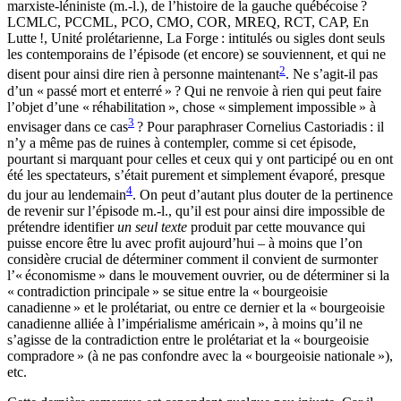
marxiste-léniniste (m.-l.), de l’histoire de la gauche québécoise ?
LCMLC, PCCML, PCO, CMO, COR, MREQ, RCT, CAP, En
Lutte !, Unité prolétarienne, La Forge : intitulés ou sigles dont seuls
les contemporains de l’épisode (et encore) se souviennent, et qui ne
2
disent pour ainsi dire rien à personne maintenant
. Ne s’agit-il pas
d’un « passé mort et enterré » ? Qui ne renvoie à rien qui peut faire
l’objet d’une « réhabilitation », chose « simplement impossible » à
3
envisager dans ce cas
? Pour paraphraser Cornelius Castoriadis : il
n’y a même pas de ruines à contempler, comme si cet épisode,
pourtant si marquant pour celles et ceux qui y ont participé ou en ont
été les spectateurs, s’était purement et simplement évaporé, presque
4
du jour au lendemain
. On peut d’autant plus douter de la pertinence
de revenir sur l’épisode m.-l., qu’il est pour ainsi dire impossible de
prétendre identifier
un seul texte
produit par cette mouvance qui
puisse encore être lu avec profit aujourd’hui – à moins que l’on
considère crucial de déterminer comment il convient de surmonter
l’« économisme » dans le mouvement ouvrier, ou de déterminer si la
« contradiction principale » se situe entre la « bourgeoisie
canadienne » et le prolétariat, ou entre ce dernier et la « bourgeoisie
canadienne alliée à l’impérialisme américain », à moins qu’il ne
s’agisse de la contradiction entre le prolétariat et la « bourgeoisie
compradore » (à ne pas confondre avec la « bourgeoisie nationale »),
etc.