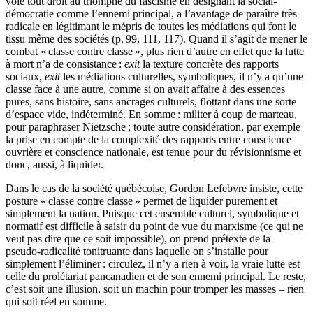
voie tout droit au triomphe du fascisme en désignant la social-
démocratie comme l’ennemi principal, a l’avantage de paraître très
radicale en légitimant le mépris de toutes les médiations qui font le
tissu même des sociétés (p. 99, 111, 117). Quand il s’agit de mener le
combat « classe contre classe », plus rien d’autre en effet que la lutte
à mort n’a de consistance :
exit
la texture concrète des rapports
sociaux,
exit
les médiations culturelles, symboliques, il n’y a qu’une
classe face à une autre, comme si on avait affaire à des essences
pures, sans histoire, sans ancrages culturels, flottant dans une sorte
d’espace vide, indéterminé. En somme : militer à coup de marteau,
pour paraphraser Nietzsche ; toute autre considération, par exemple
la prise en compte de la complexité des rapports entre conscience
ouvrière et conscience nationale, est tenue pour du révisionnisme et
donc, aussi, à liquider.
Dans le cas de la société québécoise, Gordon Lefebvre insiste, cette
posture « classe contre classe » permet de liquider purement et
simplement la nation. Puisque cet ensemble culturel, symbolique et
normatif est difficile à saisir du point de vue du marxisme (ce qui ne
veut pas dire que ce soit impossible), on prend prétexte de la
pseudo-radicalité tonitruante dans laquelle on s’installe pour
simplement l’éliminer : circulez, il n’y a rien à voir, la vraie lutte est
celle du prolétariat pancanadien et de son ennemi principal. Le reste,
c’est soit une illusion, soit un machin pour tromper les masses – rien
qui soit réel en somme.