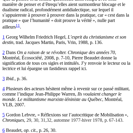
manière de penser et d’êtrequ’elles aient surmontleur blocage et le
dualisme radical, profondément antidialectique, sur lequel il
s’appuiereste à prouver à prouver dans la pratique, car « cest dans la
pratique » que l’humanité « doit prouve la vérité », nulle part
11
ailleurs
.
1
Georg Wilhelm Friedrich Hegel
,
L’esprit du christianisme et son
destin
, trad. Jacques Martin, Paris, Vrin, 1988, p. 136.
2
Dans
On a raison de se révolter. Chronique des années 70
,
Montréal, Écosociété, 2008, p. 7-10, Pierre Beaudet donne la
signification de tous ces sigles et intitulés. J’y renvoie le lecteur ou la
lectrice et lui épargne un fastidieux rappel ici.
3
Ibid.
, p. 36.
4
Plusieurs des acteurs hésitent même à revenir sur ce passé militant,
comme l’indique Jean-Philippe Warren,
Ils voulaient changer le
monde. Le militantisme marxiste-léniniste au Québec
, Montréal,
VLB, 2007.
5
Gordon Lebvre, « Réflexions sur l’autocritique de Mobilisation »,
Chroniques
,
29, 30, 31,32, automne 1977-hiver 1978, p. 67-143.
6
Beaudet,
op. cit
., p. 26, 30.