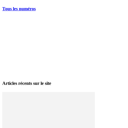
Tous les numéros
La grève politique et sociale – No 35, printemps 2026
28 avril 2026
Articles récents sur le site