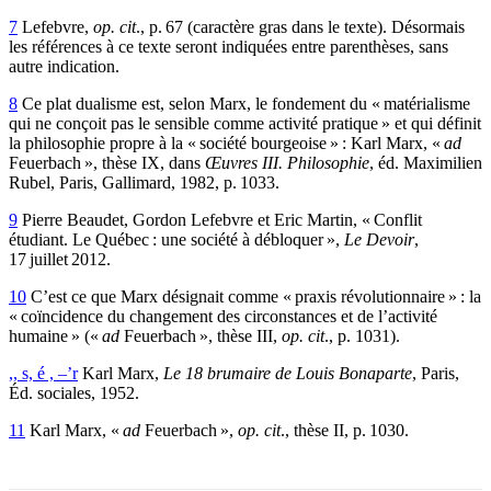
7
Lefebvre,
op. cit
., p. 67 (caractère gras dans le texte). Désormais
les références à ce texte seront indiquées entre parenthèses, sans
autre indication.
8
Ce plat dualisme est, selon Marx, le fondement du
«
matérialisme
qui ne conçoit pas le sensible comme activité pratique » et qui définit
la philosophie propre à la « société bourgeoise » : Karl Marx, «
ad
Feuerbach », thèse IX, dans
Œuvres III. Philosophie
, éd. Maximilien
Rubel, Paris, Gallimard, 1982, p. 1033
.
9
Pierre Beaudet, Gordon Lefebvre et Eric Martin, « Conflit
étudiant. Le Québec : une société à débloquer »,
Le Devoir
,
17 juillet 2012.
10
C’est ce que Marx désignait comme «
praxis révolutionnaire
» : la
« coïncidence du changement des circonstances et de l’activité
humaine » («
ad
Feuerbach », thèse III,
op. cit
., p. 1031).
,, s, é , –’r
Karl Marx,
Le 18 brumaire de Louis Bonaparte
, Paris,
Éd. sociales, 1952.
11
Karl Marx, «
ad
Feuerbach »,
op. cit
., thèse II, p. 1030.