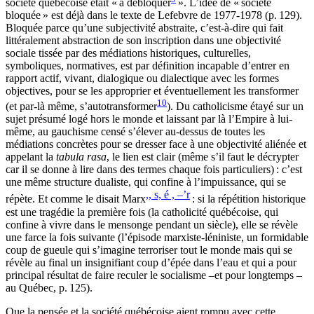
société québécoise était « à débloquer
». L’idée de « société
bloquée » est déjà dans le texte de Lefebvre de 1977-1978 (p. 129).
Bloquée parce qu’une subjectivité abstraite, c’est-à-dire qui fait
littéralement abstraction de son inscription dans une objectivité
sociale tissée par des médiations historiques, culturelles,
symboliques, normatives, est par définition incapable d’entrer en
rapport actif, vivant, dialogique ou dialectique avec les formes
objectives, pour se les approprier et éventuellement les transformer
10
(et par-là même, s’autotransformer
). Du catholicisme étayé sur un
sujet présumé logé hors le monde et laissant par là l’Empire à lui-
même, au gauchisme censé s’élever au-dessus de toutes les
médiations concrètes pour se dresser face à une objectivité aliénée et
appelant la
tabula rasa
, le lien est clair (même s’il faut le décrypter
car il se donne à lire dans des termes chaque fois particuliers) : c’est
une même structure dualiste, qui confine à l’impuissance, qui se
,, s, é , –’r
répète. Et comme le disait Marx
: si la répétition historique
est une tragédie la première fois (la catholicité québécoise, qui
confine à vivre dans le mensonge pendant un siècle), elle se révèle
une farce la fois suivante (l’épisode marxiste-léniniste, un formidable
coup de gueule qui s’imagine terroriser tout le monde mais qui se
révèle au final un insignifiant coup d’épée dans l’eau et qui a pour
principal résultat de faire reculer le socialisme –et pour longtemps –
au Québec, p. 125).
Que la pensée et la société québécoise aient rompu avec cette