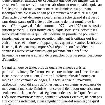
Cette dernière remarque est cependant quelque peu injuste. Car il
existe en fait un texte, à mon sens absolument remarquable, qui, sans
être le produit du mouvement marxiste-léniniste, est pourtant
incompréhensible si on ne fait pas référence à ce dernier. Il s’agit
d’un texte qui est demeuré à peu près sans écho quand il est paru :
sans doute parce qu’il a été publié dans le dernier numéro de la
revue
Chroniques
, daté de l’automne 1977-hiver 1978 ; mais aussi et
surtout parce qu’il s’est trouvé en quelque sorte sans lectorat : les
marxistes-léninistes, à qui il était destiné en priorité, ne pouvaient
simplement pas en accuser réception tellement la critique qui leur
était adressée était dure et frappait juste ; quant aux autres lectrices et
lecteurs, ils étaient trop empressés à répondre ou à se défendre
contre les marxistes-léninistes, qui prétendaient alors à une
hégémonie sans reste au sein de la gauche, pour lui prêter beaucoup
d’attention.
Ce qui fait que ce texte, plus de quarante années après sa
publication, interpelle à mon sens encore maintenant la lectrice ou le
lecteur est que son auteur, Gordon Lefebvre, réussit à nouer, en
moins d’une centaine de pages, à la fois la crise du marxisme
québécois – ceci dit alors qu’on est encore en pleine ascendance du
mouvement marxiste-léniniste – et ce qu’il tient pour une crise non
seulement de la pensée, mais également de la société québécoise.
L’épisode marxiste-léniniste, soutient Gordon Lefebvre, ne peut pas
être compris isolément, aussi singulier puisse-t-il sembler ; ce qu’il