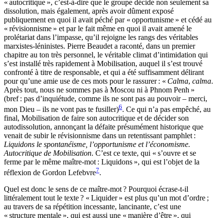
« autocritique », c’est-à-dire que le groupe décide non seulement sa
dissolution, mais également, après avoir dûment exposé
publiquement en quoi il avait péché par « opportunisme » et cédé au
« révisionnisme » et par le fait même en quoi il avait amené le
prolétariat dans l’impasse, qu’il rejoigne les rangs des véritables
marxistes-léninistes. Pierre Beaudet a raconté, dans un premier
chapitre au ton très personnel, le véritable climat d’intimidation qui
s’est installé très rapidement à Mobilisation, auquel il s’est trouvé
confronté à titre de responsable, et qui a été suffisamment délirant
pour qu’une amie use de ces mots pour le rassurer : «
Calma
,
calma
.
Après tout, nous ne sommes pas à Moscou ni à Phnom Penh »
(bref : pas d’inquiétude, comme ils ne sont pas au pouvoir – merci,
6
mon Dieu – ils ne vont pas te fusiller)
. Ce qui n’a pas empêché, au
final, Mobilisation de faire son autocritique et de décider son
autodissolution, annonçant la défaite présumément historique que
venait de subir le révisionnisme dans un retentissant pamphlet :
Liquidons le spontanéisme, l’opportunisme et l’économisme.
Autocritique de Mobilisation
. C’est ce texte, qui « s’ouvre et se
ferme par le même maître-mot :
Liquidons
», qui est l’objet de la
7
réflexion de Gordon Lefebvre
.
Quel est donc le sens de ce maître-mot ? Pourquoi écrase-t-il
littéralement tout le texte ? « Liquider » est plus qu’un mot d’ordre ;
au travers de sa répétition incessante, lancinante, c’est une
« structure mentale », qui est aussi une « manière d’être », qui