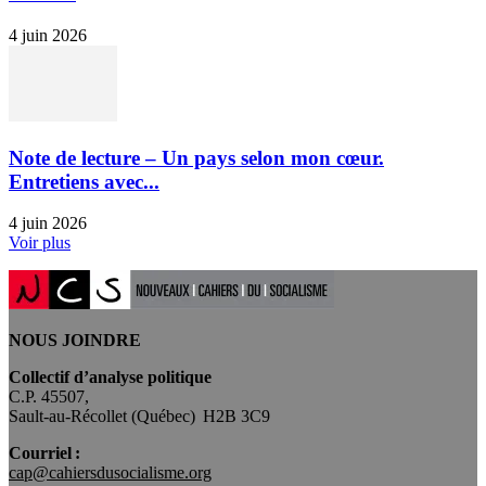
4 juin 2026
Note de lecture – Un pays selon mon cœur.
Entretiens avec...
4 juin 2026
Voir plus
NOUS JOINDRE
Collectif d’analyse politique
C.P. 45507,
Sault-au-Récollet (Québec) H2B 3C9
Courriel :
cap@cahiersdusocialisme.org