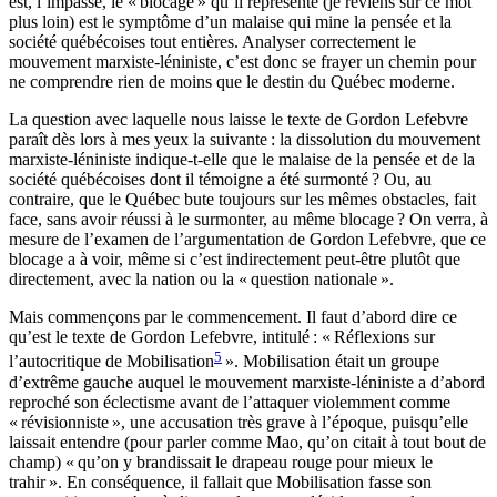
est, l’impasse, le « blocage » qu’il représente (je reviens sur ce mot
plus loin) est le symptôme d’un malaise qui mine la pensée et la
société québécoises tout entières. Analyser correctement le
mouvement marxiste-léniniste, c’est donc se frayer un chemin pour
ne comprendre rien de moins que le destin du Québec moderne.
La question avec laquelle nous laisse le texte de Gordon Lefebvre
paraît dès lors à mes yeux la suivante : la dissolution du mouvement
marxiste-léniniste indique-t-elle que le malaise de la pensée et de la
société québécoises dont il témoigne a été surmonté ? Ou, au
contraire, que le Québec bute toujours sur les mêmes obstacles, fait
face, sans avoir réussi à le surmonter, au même blocage ? On verra, à
mesure de l’examen de l’argumentation de Gordon Lefebvre, que ce
blocage a à voir, même si c’est indirectement peut-être plutôt que
directement, avec la nation ou la « question nationale ».
Mais commençons par le commencement. Il faut d’abord dire ce
qu’est le texte de Gordon Lefebvre, intitulé : « Réflexions sur
5
l’autocritique de Mobilisation
». Mobilisation était un groupe
d’extrême gauche auquel le mouvement marxiste-léniniste a d’abord
reproché son éclectisme avant de l’attaquer violemment comme
« révisionniste », une accusation très grave à l’époque, puisqu’elle
laissait entendre (pour parler comme Mao, qu’on citait à tout bout de
champ) « qu’on y brandissait le drapeau rouge pour mieux le
trahir ». En conséquence, il fallait que Mobilisation fasse son