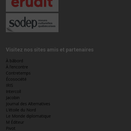
Visitez nos sites amis et partenaires
À bâbord
À l’encontre
Contretemps
Écosociété
IRIS
Intercoll
Jacobin
Journal des Alternatives
L’étoile du Nord
Le Monde diplomatique
M Éditeur
Pivot