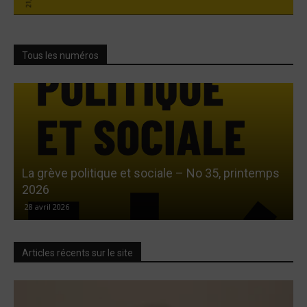
Tous les numéros
La grève politique et sociale – No 35, printemps
L
2026
28 avril 2026
Articles récents sur le site