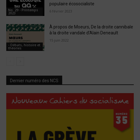
populaire écosocialiste
No. 29 - Printemps
6 février 2023
2023
À propos de Moeurs, De la droite cannibale
à la droite vandale d’Alain Deneault
15 juin 2022
- Débats, histoire et
théories
Dernier numéro des NCS