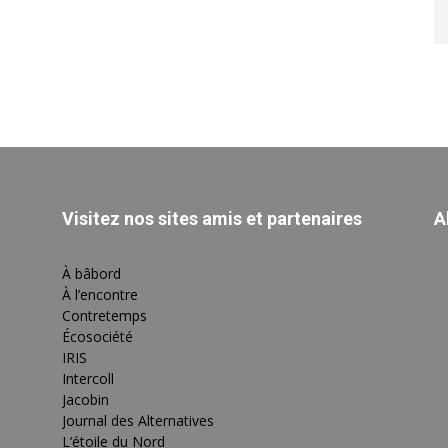
Visitez nos sites amis et partenaires
A
À bâbord
À l’encontre
Contretemps
Écosociété
IRIS
Intercoll
Jacobin
Journal des Alternatives
L’étoile du Nord