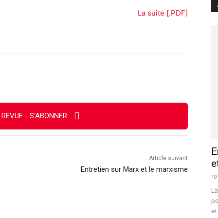
La suite [.PDF]
Imprimer
 REVUE - S'ABONNER
E
Article suivant
e
e
Entretien sur Marx et le marxisme
10
La
po
et