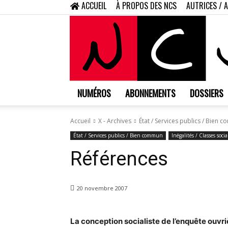
ACCUEIL
À PROPOS DES NCS
AUTRICES / 
NUMÉROS
ABONNEMENTS
DOSSIERS
Accueil
X - Archives
État / Services publics / Bien
État / Services publics / Bien commun
Inégalités / Classes socia
Références
20 novembre 2007
La conception socialiste de l’enquête ouvr