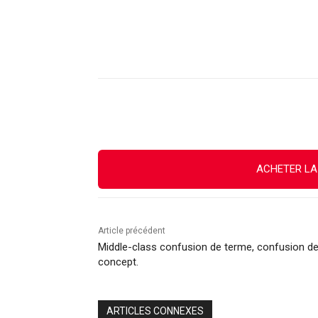
Facebook
X
Email
ACHETER LA
Article précédent
Middle-class confusion de terme, confusion d
concept.
ARTICLES CONNEXES