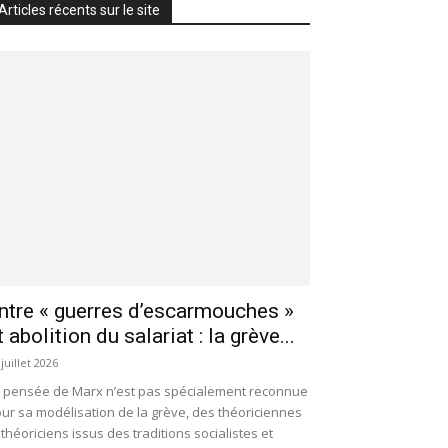
Articles récents sur le site
ntre « guerres d’escarmouches »
t abolition du salariat : la grève...
 juillet 2026
 pensée de Marx n’est pas spécialement reconnue
ur sa modélisation de la grève, des théoriciennes
 théoriciens issus des traditions socialistes et