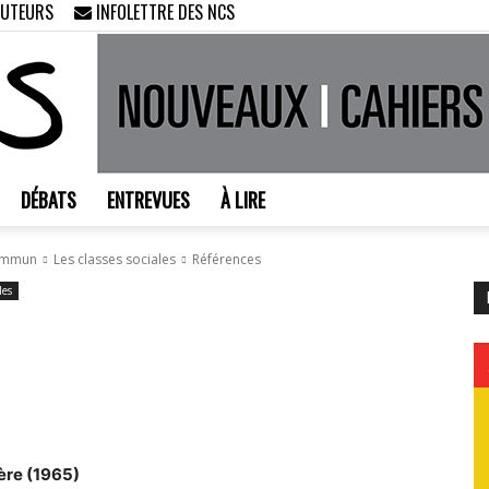
AUTEURS
INFOLETTRE DES NCS
DÉBATS
ENTREVUES
À LIRE
Nouveaux
 commun
Les classes sociales
Références
les
Cahiers
ière (1965)