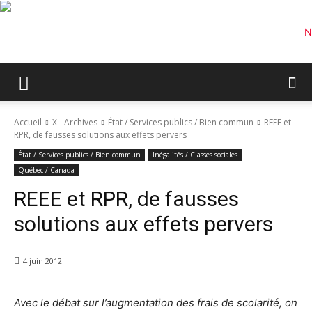
Accueil
X - Archives
État / Services publics / Bien commun
REEE et
RPR, de fausses solutions aux effets pervers
État / Services publics / Bien commun
Inégalités / Classes sociales
Québec / Canada
REEE et RPR, de fausses
solutions aux effets pervers
4 juin 2012
Avec le débat sur l’augmentation des frais de scolarité, on