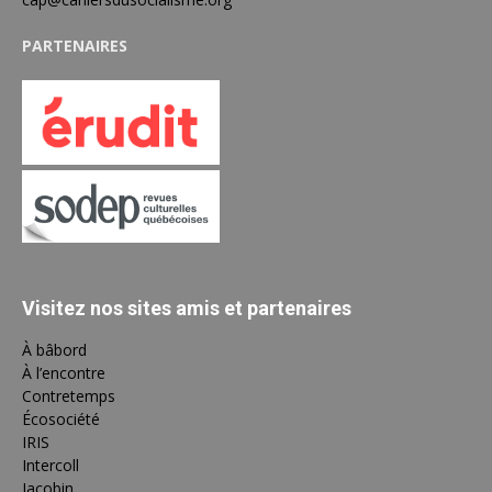
PARTENAIRES
Visitez nos sites amis et partenaires
À bâbord
À l’encontre
Contretemps
Écosociété
IRIS
Intercoll
Jacobin