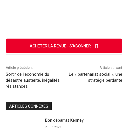
Facebook
X
Email
Imprimer
ACHETER LA REVUE - S'ABONNER
Article précédent
Article suivant
Sortir de l’économie du
Le « partenariat social », une
désastre austérité, inégalités,
stratégie perdante
résistances
ARTICLES CONNEXES
Bon débarras Kenney
2 juin 2022