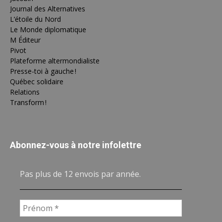
Journal des Alternatives
L’étoile du Nord
Le Monde diplomatique
M Éditeur
Pivot
Plateforme altermondialiste
Presse-toi à gauche !
Québec solidaire
Relations
Transform !
Abonnez-vous à notre infolettre
Pas plus de 12 envois par année.