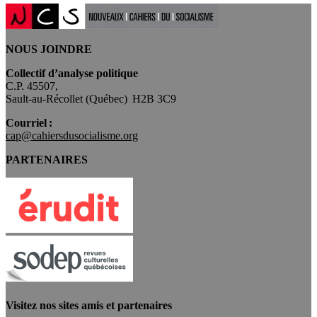
NOUS JOINDRE
Collectif d’analyse politique
C.P. 45507,
Sault-au-Récollet (Québec) H2B 3C9
Courriel :
cap@cahiersdusocialisme.org
PARTENAIRES
Visitez nos sites amis et partenaires