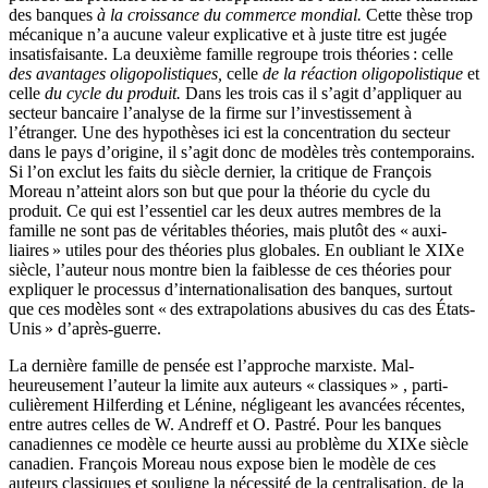
des banques
à la croissance du commerce mondial.
Cette thèse trop
mécanique n’a aucune valeur explicative et à juste titre est jugée
insatisfaisante. La deuxième famille regroupe trois théories : celle
des avantages oligopolistiques,
celle
de la réaction oligopolistique
et
celle
du cycle du produit.
Dans les trois cas il s’agit d’appliquer au
secteur bancaire l’analyse de la firme sur l’investissement à
l’étranger. Une des hypothèses ici est la concentration du secteur
dans le pays d’origine, il s’agit donc de modèles très contemporains.
Si l’on exclut les faits du siècle dernier, la critique de François
Moreau n’atteint alors son but que pour la théorie du cycle du
produit. Ce qui est l’essentiel car les deux autres membres de la
famille ne sont pas de véritables théories, mais plutôt des « auxi­
liaires » utiles pour des théories plus globales. En oubliant le XIXe
siècle, l’auteur nous montre bien la faiblesse de ces théories pour
expliquer le processus d’internationalisation des banques, surtout
que ces modèles sont « des extrapolations abusives du cas des États­
Unis » d’après-guerre.
La dernière famille de pensée est l’approche marxiste. Mal­
heureusement l’auteur la limite aux auteurs « classiques » , parti­
culièrement Hilferding et Lénine, négligeant les avancées récentes,
entre autres celles de W. Andreff et O. Pastré. Pour les banques
canadiennes ce modèle ce heurte aussi au problème du XIXe siècle
canadien. François Moreau nous expose bien le modèle de ces
auteurs classiques et souligne la nécessité de la centralisation, de la