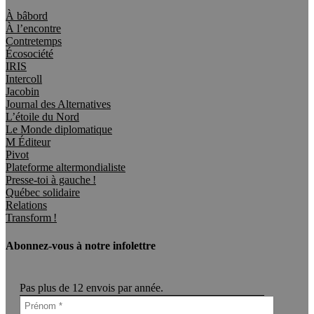
À bâbord
À l’encontre
Contretemps
Écosociété
IRIS
Intercoll
Jacobin
Journal des Alternatives
L’étoile du Nord
Le Monde diplomatique
M Éditeur
Pivot
Plateforme altermondialiste
Presse-toi à gauche !
Québec solidaire
Relations
Transform !
Abonnez-vous à notre infolettre
Pas plus de 12 envois par année.