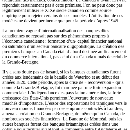
répondait certainement pas à cette prémisse, l’on ne peut donc pas
légitimement utiliser le XIXe siècle canadien comme source
empirique pour rejeter certains de ces modèles. L’utilisation de ces
modèles ne devient pertinente que pour la période d’après 1945.
La première vague d’internationalisation des banques dites
canadiennes ne reposait pas sur des phénomènes propres à
l’économie canadienne : formation d’un· capital financier national
ou saturation d’un secteur bancaire oligopolistique. La création des
premières banques au Canada était d’abord destinée au financement
du commerce international, pas celui du « Canada » mais de celui de
la Grande-Bretagne.
Il y a sans doute pas de hasard, si les banques canadiennes furent
créées aux lendemains de la bataille de Waterloo et au début des
années 1820. Cette période, après la crise de « recon­version » qu’a
connue la Grande-Bretagne, fut marquée par une forte expansion
commerciale. L’indépendance des pays latino­ américains, la forte
croissance des États-Unis permirent l’ouverture de nouveaux
marchés d’importance. L’essor des exportations bri­ tanniques vers le
nouveau monde, financées par des emprunts contractés à Londres,
amena la création en Grande-Bretagne, de même qu’au Canada, de
nombreuses sociétés financières. La Banque de Montréal, puis les
autres banques furent des banques britanniques créées dans une
colonie pour faciliter avant tout le commerce entre l’Angleterre et les