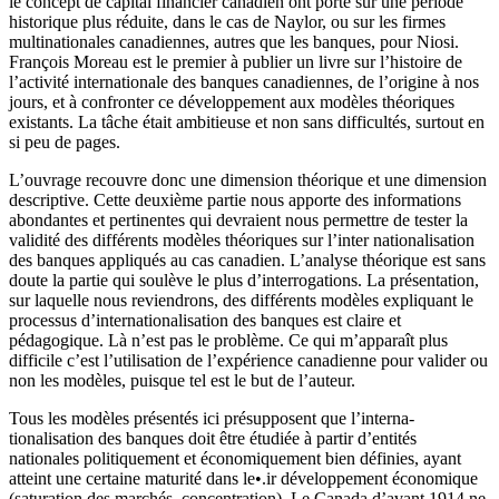
le concept de capital financier canadien ont porté sur une période
historique plus réduite, dans le cas de Naylor, ou sur les firmes
multinationales canadiennes, autres que les banques, pour Niosi.
François Moreau est le premier à publier un livre sur l’histoire de
l’activité internationale des banques canadiennes, de l’origine à nos
jours, et à confronter ce développement aux modèles théoriques
existants. La tâche était ambitieuse et non sans difficultés, surtout en
si peu de pages.
L’ouvrage recouvre donc une dimension théorique et une dimension
descriptive. Cette deuxième partie nous apporte des informations
abondantes et pertinentes qui devraient nous permettre de tester la
validité des différents modèles théoriques sur l’inter­ nationalisation
des banques appliqués au cas canadien. L’analyse théorique est sans
doute la partie qui soulève le plus d’interrogations. La présentation,
sur laquelle nous reviendrons, des différents modèles expliquant le
processus d’internationalisation des banques est claire et
pédagogique. Là n’est pas le problème. Ce qui m’apparaît plus
difficile c’est l’utilisation de l’expérience canadienne pour valider ou
non les modèles, puisque tel est le but de l’auteur.
Tous les modèles présentés ici présupposent que l’interna­
tionalisation des banques doit être étudiée à partir d’entités
nationales politiquement et économiquement bien définies, ayant
atteint une certaine maturité dans le•.ir développement économique
(sa­turation des marchés, concentration). Le Canada d’avant 1914 ne