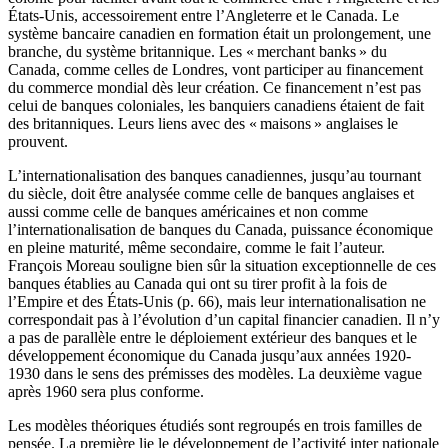
États-Unis, accessoirement entre l’Angleterre et le Canada. Le
système bancaire canadien en formation était un prolongement, une
branche, du système britannique. Les « merchant banks » du
Canada, comme celles de Londres, vont participer au financement
du commerce mondial dès leur création. Ce financement n’est pas
celui de banques coloniales, les banquiers canadiens étaient de fait
des britanniques. Leurs liens avec des « maisons » anglaises le
prouvent.
L’internationalisation des banques canadiennes, jusqu’au tournant
du siècle, doit être analysée comme celle de banques anglaises et
aussi comme celle de banques américaines et non comme
l’internationalisation de banques du Canada, puissance économique
en pleine maturité, même secondaire, comme le fait l’auteur.
François Moreau souligne bien sûr la situation excep­tionnelle de ces
banques établies au Canada qui ont su tirer profit à la fois de
l’Empire et des États-Unis (p. 66), mais leur internationalisation ne
correspondait pas à l’évolution d’un capital financier canadien. Il n’y
a pas de parallèle entre le déploiement extérieur des banques et le
développement économique du Canada jusqu’aux années 1920-
1930 dans le sens des prémisses des modèles. La deuxième vague
après 1960 sera plus conforme.
Les modèles théoriques étudiés sont regroupés en trois familles de
pensée. La première lie le développement de l’activité inter­ nationale