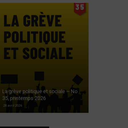
Le droit au log
La grève politique et sociale – No
démarchandisa
35, printemps 2026
automne 2025
28 avril 2026
17 décembre 2025