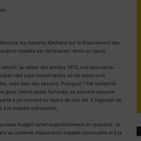
lic
du
 dénonce les mesures Bachand sur le financement des
surance-maladie est dorénavant remis en cause.
socialisme
obtenir, au début des années 1970, une assurance-
lupart des pays industrialisés où les soins sont
lle, mais bien des besoins. Pourquoi ? Par solidarité
 des gens, même assez fortunés, ne peuvent assumer
anté à un moment ou l’autre de leur vie. Il s’agissait de
 à la maladie individuelle.
 nouveau budget remet essentiellement en question : le
traire au système d’assurance-maladie universelle et à la