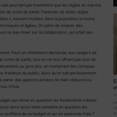
 On sait pourtant pertinemment que les règles du marché
tion de soins de santé. Favoriser de telles règles
ables », souvent inutiles, dans la population la moins
chroniques et âgées. On parle de soigner des
i ne pas miser sur la collaboration, qui a fait ses
sement. Peut-on réellement demander aux usagers de
e soins de santé, tout en ne leur offrant pas plus de
dicaments au gros prix, en multipliant des cliniques
sous-traitance du public, alors qu’on sait pertinemment
ans parler des agences privées de main-d’œuvre ou
E
r nos CHUs.
e
10
 budget qui remet en question les fondements mêmes
La
ouir alors qu’on vient remettre en question les
po
et
Qui profitera de ce budget et qui en paiera les frais ?