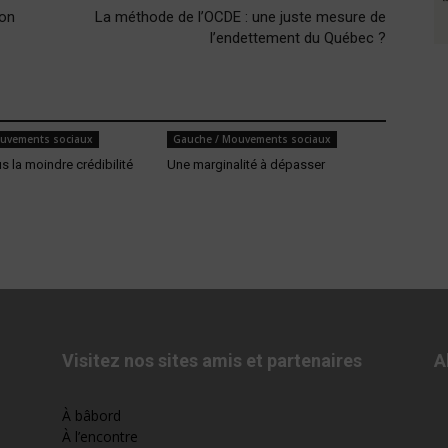
ion
La méthode de l’OCDE : une juste mesure de
l’endettement du Québec ?
uvements sociaux
Gauche / Mouvements sociaux
us la moindre crédibilité
Une marginalité à dépasser
Visitez nos sites amis et partenaires
A
À bâbord
À l’encontre