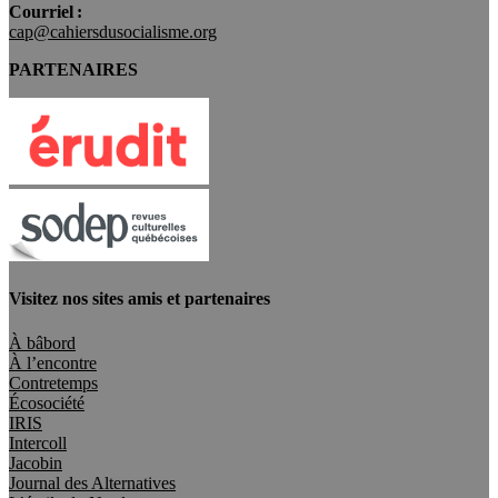
Courriel :
cap@cahiersdusocialisme.org
PARTENAIRES
Visitez nos sites amis et partenaires
À bâbord
À l’encontre
Contretemps
Écosociété
IRIS
Intercoll
Jacobin
Journal des Alternatives