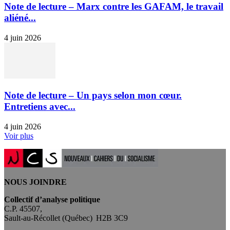
Note de lecture – Marx contre les GAFAM, le travail
aliéné...
4 juin 2026
Note de lecture – Un pays selon mon cœur.
Entretiens avec...
4 juin 2026
Voir plus
NOUS JOINDRE
Collectif d’analyse politique
C.P. 45507,
Sault-au-Récollet (Québec) H2B 3C9