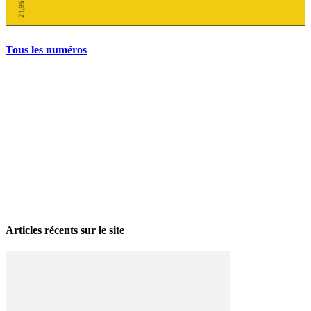
Tous les numéros
La grève politique et sociale – No 35, printemps 2026
28 avril 2026
Articles récents sur le site