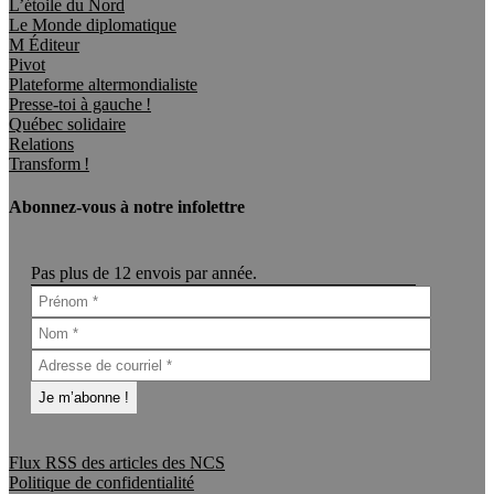
L’étoile du Nord
Le Monde diplomatique
M Éditeur
Pivot
Plateforme altermondialiste
Presse-toi à gauche !
Québec solidaire
Relations
Transform !
Abonnez-vous à notre infolettre
Pas plus de 12 envois par année.
Flux RSS des articles des NCS
Politique de confidentialité