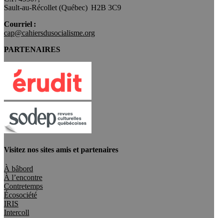
Sault-au-Récollet (Québec) H2B 3C9
Courriel :
cap@cahiersdusocialisme.org
PARTENAIRES
Visitez nos sites amis et partenaires
À bâbord
À l’encontre
Contretemps
Écosociété
IRIS
Intercoll