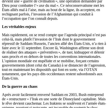
devient une « guerre de civilisation », une opération demandée par
Dieu pour combattre l’« axe du mal ». Ce néoconservatisme met les
États alliés mal à l’aise, mais au bout de la ligne, ils acceptent, en
rechignant parfois, l’invasion de l’Afghanistan qui conduit à
l’occupation que l’on connaît depuis.
Les véritables enjeux
Mais rapidement, on se rend compte que l’agenda principal n’est pas
celui-là, mais plutôt l’invasion de l’Irak dont le gouvernement
répressif de Saddam Hussein, l’ancien allié des États-Unis, n’a rien à
faire avec le 11 septembre. Encore là, Washington affirme son droit
de réaliser des attaques « préventives », de tuer, kidnapper et détenir
sans procès et en dehors de toutes les conventions internationales.
L’opinion mondiale est stupéfaite et se mobilise, forçant certains
gouvernements (dont celui du Canada) à se distancier de l’agression,
tout en maintenant les dispositifs qui font en sorte, via l’OTAN
notamment, que les pays dits occidentaux restent subordonnés aux
États-Unis.
De la guerre au chaos
Après avoir facilement renversé Saddam en 2003, Bush entreprend
de « restructurer » l’Irak en une sorte de Disneyland capitaliste. Mais
le rêve devient cauchemar. Les Irakiens se soulèvent et l’armée états-
unienne, pourtant si puissante, est incapable de soutenir le choc.