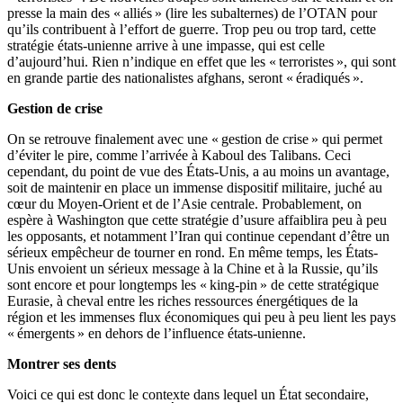
presse la main des « alliés » (lire les subalternes) de l’OTAN pour
qu’ils contribuent à l’effort de guerre. Trop peu ou trop tard, cette
stratégie états-unienne arrive à une impasse, qui est celle
d’aujourd’hui. Rien n’indique en effet que les « terroristes », qui sont
en grande partie des nationalistes afghans, seront « éradiqués ».
Gestion de crise
On se retrouve finalement avec une « gestion de crise » qui permet
d’éviter le pire, comme l’arrivée à Kaboul des Talibans. Ceci
cependant, du point de vue des États-Unis, a au moins un avantage,
soit de maintenir en place un immense dispositif militaire, juché au
cœur du Moyen-Orient et de l’Asie centrale. Probablement, on
espère à Washington que cette stratégie d’usure affaiblira peu à peu
les opposants, et notamment l’Iran qui continue cependant d’être un
sérieux empêcheur de tourner en rond. En même temps, les États-
Unis envoient un sérieux message à la Chine et à la Russie, qu’ils
sont encore et pour longtemps les « king-pin » de cette stratégique
Eurasie, à cheval entre les riches ressources énergétiques de la
région et les immenses flux économiques qui peu à peu lient les pays
« émergents » en dehors de l’influence états-unienne.
Montrer ses dents
Voici ce qui est donc le contexte dans lequel un État secondaire,