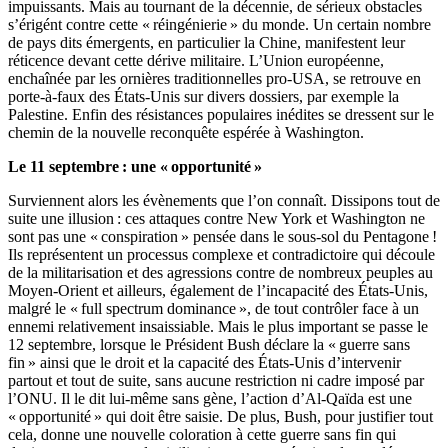
impuissants. Mais au tournant de la décennie, de sérieux obstacles
s’érigént contre cette « réingénierie » du monde. Un certain nombre
de pays dits émergents, en particulier la Chine, manifestent leur
réticence devant cette dérive militaire. L’Union européenne,
enchaînée par les ornières traditionnelles pro-USA, se retrouve en
porte-à-faux des États-Unis sur divers dossiers, par exemple la
Palestine. Enfin des résistances populaires inédites se dressent sur le
chemin de la nouvelle reconquête espérée à Washington.
Le 11 septembre : une « opportunité »
Surviennent alors les évènements que l’on connaît. Dissipons tout de
suite une illusion : ces attaques contre New York et Washington ne
sont pas une « conspiration » pensée dans le sous-sol du Pentagone !
Ils représentent un processus complexe et contradictoire qui découle
de la militarisation et des agressions contre de nombreux peuples au
Moyen-Orient et ailleurs, également de l’incapacité des États-Unis,
malgré le « full spectrum dominance », de tout contrôler face à un
ennemi relativement insaissiable. Mais le plus important se passe le
12 septembre, lorsque le Président Bush déclare la « guerre sans
fin » ainsi que le droit et la capacité des États-Unis d’intervenir
partout et tout de suite, sans aucune restriction ni cadre imposé par
l’ONU. Il le dit lui-même sans gène, l’action d’Al-Qaïda est une
« opportunité » qui doit être saisie. De plus, Bush, pour justifier tout
cela, donne une nouvelle coloration à cette guerre sans fin qui