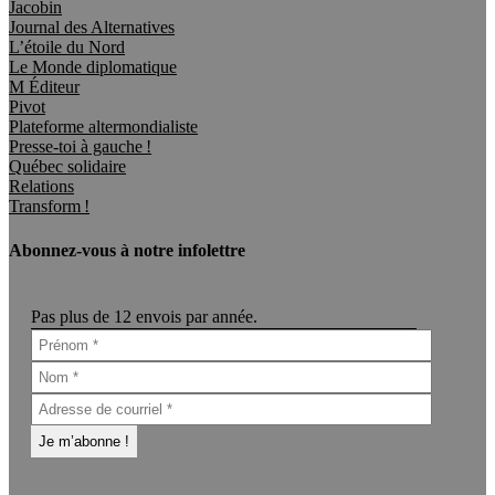
Jacobin
Journal des Alternatives
L’étoile du Nord
Le Monde diplomatique
M Éditeur
Pivot
Plateforme altermondialiste
Presse-toi à gauche !
Québec solidaire
Relations
Transform !
Abonnez-vous à notre infolettre
Pas plus de 12 envois par année.