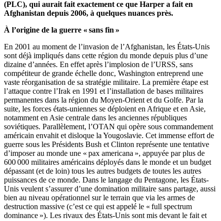
(PLC), qui aurait fait exactement ce que Harper a fait en
Afghanistan depuis 2006, à quelques nuances près.
À l’origine de la guerre « sans fin »
En 2001 au moment de l’invasion de l’Afghanistan, les États-Unis
sont déjà impliqués dans cette région du monde depuis plus d’une
dizaine d’années. En effet après l’implosion de l’URSS, sans
compétiteur de grande échelle donc, Washington entreprend une
vaste réorganisation de sa stratégie militaire. La première étape est
l’attaque contre l’Irak en 1991 et l’installation de bases militaires
permanentes dans la région du Moyen-Orient et du Golfe. Par la
suite, les forces états-uniennes se déploient en Afrique et en Asie,
notamment en Asie centrale dans les anciennes républiques
soviétiques. Parallèlement, l’OTAN qui opère sous commandement
américain envahit et disloque la Yougoslavie. Cet immense effort de
guerre sous les Présidents Bush et Clinton représente une tentative
d’imposer au monde une « pax americana », appuyée par plus de
600 000 militaires américains déployés dans le monde et un budget
dépassant (et de loin) tous les autres budgets de toutes les autres
puissances de ce monde. Dans le langage du Pentagone, les États-
Unis veulent s’assurer d’une domination militaire sans partage, aussi
bien au niveau opérationnel sur le terrain que via les armes de
destruction massive (c’est ce qui est appelé le « full spectrum
dominance »). Les rivaux des États-Unis sont mis devant le fait et