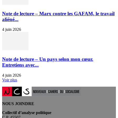
Note de lecture – Marx contre les GAFAM, le travail
aliéné...
4 juin 2026
Note de lecture – Un pays selon mon cœur.
Entretiens avec...
4 juin 2026
Voir plus
NOUS JOINDRE
Collectif d’analyse politique
C.P. 45507,