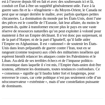
est à l’œuvre depuis 60 en fait et avec des soubresauts ici et là,
conduit cet État à être un supplétif généralement utile. Face à la
guerre sans fin et la « réingénierie » du Moyen-Orient, le Canada ne
peut que se ranger derrière le maître, avec parfois quelques petites
chicaneries. La domination du monde par les États-Unis, dont l’une
des pièces est le contrôle de l’Eurasie, fait leur affaire, du moins le
pensent-ils, quitte à transformer encore plus le pays en une vaste
réserve de ressources naturelles qu’on peut exploiter à volonté pour
maintenir à flot un Empire déclinant. Il n’est donc pas surprenant, ni
de la part d’Harper, ni de la part d’Ignatieff, qu’il faille aider
l’Empire en Afghanistan. Il est « rationnel » de soutenir les États-
Unis dans leurs préparatifs de guerre contre l’Iran, tout en se
rangeant (comme toujours) aux côtés des militaristes israéliens qui
espèrent bientôt relancer les attaques contre les Palestiniens et le
Liban. Au-delà de ses terribles échecs et de l’impasse politico-
économique dans laquelle il s’est mis, l’Empire états-unien doit être
soutenu, affirment les dominants, toutes tendances confondues. Ce
« consensus » signifie qu’il faudra lutter fort et longtemps, pour
renverser le cours, car cette politique n’est pas seulement celle d’un
néoconservateur « extrémiste », mais d’une constellation puissante
de dominants.