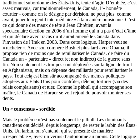
traditionnel subordonné des États-Unis, tente d’agir. D’emblée, c’est
assez mauvais, car traditionnellement, le Canada, l’« honnête
courtier » comme on le désigne par dérision, ne peut plus, comme
avant, jouer le « gentil intermédiaire » à la manière onusienne. C’est
ce qui donne des maux de tête à Jean Chrétien, avant la
spectaculaire élection en 2006 d’un homme qui n’a pas d’état d’âme
et qui déclare avec fracas qu’il aurait amené le Canada dans
l’invasion de l’Irak en 2003. Dans cette logique, Harper veut se
« racheter ». Avec son compère Bush et plus tard avec Obama, il
propose rien de moins que de remilitariser le Canada, de faire du
Canada un « partenaire » direct (et non indirect) de la guerre sans
fin. Non seulement les troupes sont déployées sur la ligne de front
en Afghanistan, mais on dépense des milliards pour remilitariser le
pays. Tout cela est bien sûr accompagné des mêmes politiques
adoptées aux États-Unis pour contrôler, détenir, torturer (via des
relais complaisants) et tuer. Comme le pitbull qui accompagne son
maître, le Canada de Harper se voit réjoui de pouvoir montrer ses
dents.
Un « consensus » sordide
Mais le problème n’est pas seulement le pitbull. Les dominants
canadiens ont décidé, depuis longtemps, de rester le larbin des États-
Unis. Un larbin, on s’entend, qui se présente de manière
« respectable », avec un vernis d’autonomie au moins. Cette logique