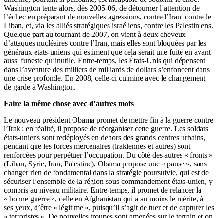
Washington tente alors, dès 2005-06, de détourner l’attention de
l’échec en préparant de nouvelles agressions, contre l’Iran, contre le
Liban, et, via les alliés stratégiques israéliens, contre les Palestiniens.
Quelque part au tournant de 2007, on vient à deux cheveux
d’attaques nucléaires contre l’Iran, mais elles sont bloquées par les
généraux états-uniens qui estiment que cela serait une fuite en avant
aussi funeste qu’inutile. Entre-temps, les États-Unis qui dépensent
dans l’aventure des milliers de milliards de dollars s’enfoncent dans
une crise profonde. En 2008, celle-ci culmine avec le changement
de garde à Washington.
Faire la même chose avec d’autres mots
Le nouveau président Obama promet de mettre fin à la guerre contre
l’Irak : en réalité, il propose de réorganiser cette guerre. Les soldats
états-uniens sont redéployés en dehors des grands centres urbains,
pendant que les forces mercenaires (irakiennes et autres) sont
renforcées pour perpétuer l’occupation. Du côté des autres « fronts »
(Liban, Syrie, Iran, Palestine), Obama propose une « pause », sans
changer rien de fondamental dans la stratégie poursuivie, qui est de
sécuriser l’ensemble de la région sous commandement états-unien, y
compris au niveau militaire. Entre-temps, il promet de relancer la
« bonne guerre », celle en Afghanistan qui a au moins le mérite, à
ses yeux, d’être « légitime », puisqu’il s’agit de tuer et de capturer les
« terroristes ». De nouvelles troupes sont amenées sur le terrain et on