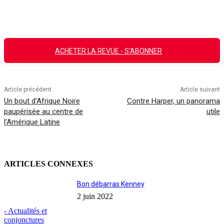
Facebook
X
Email
Imprimer
ACHETER LA REVUE - S'ABONNER
Article précédent
Article suivant
Un bout d’Afrique Noire
Contre Harper, un panorama
paupérisée au centre de
utile
l’Amérique Latine
ARTICLES CONNEXES
Bon débarras Kenney
2 juin 2022
- Actualités et
conjonctures