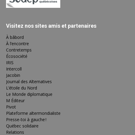
Visitez nos sites amis et partenaires
À bâbord
À l’encontre
Contretemps
Écosociété
IRIS
Intercoll
Jacobin
Journal des Alternatives
L’étoile du Nord
Le Monde diplomatique
M Éditeur
Pivot
Plateforme altermondialiste
Presse-toi à gauche !
Québec solidaire
Relations