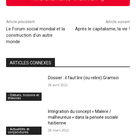
Article précédent
Article suivant
Le Forum social mondial et la
Après le capitalisme, la vie !
construction d’un autre
monde
ARTICLES CONNEXES
Dossier : il faut lire (ou relire) Gramsci
28 avril 2022
- Débats, histoire et
théories
Intégration du concept « Malere /
malheureux » dans la pensée sociale
haïtienne
- Actualités et
28 mars 2022
conjonctures