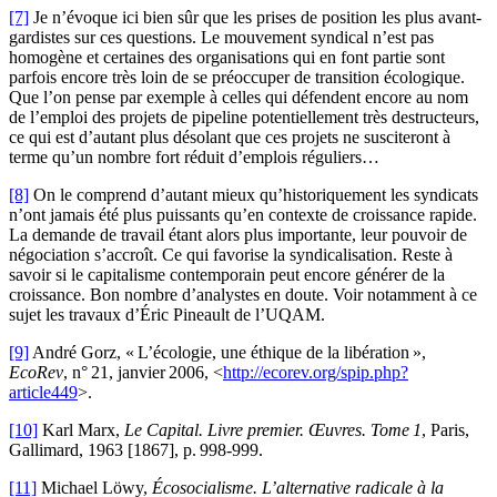
[7]
Je n’évoque ici bien sûr que les prises de position les plus avant-
gardistes sur ces questions. Le mouvement syndical n’est pas
homogène et certaines des organisations qui en font partie sont
parfois encore très loin de se préoccuper de transition écologique.
Que l’on pense par exemple à celles qui défendent encore au nom
de l’emploi des projets de pipeline potentiellement très destructeurs,
ce qui est d’autant plus désolant que ces projets ne susciteront à
terme qu’un nombre fort réduit d’emplois réguliers…
[8]
On le comprend d’autant mieux qu’historiquement les syndicats
n’ont jamais été plus puissants qu’en contexte de croissance rapide.
La demande de travail étant alors plus importante, leur pouvoir de
négociation s’accroît. Ce qui favorise la syndicalisation. Reste à
savoir si le capitalisme contemporain peut encore générer de la
croissance. Bon nombre d’analystes en doute. Voir notamment à ce
sujet les travaux d’Éric Pineault de l’UQAM.
[9]
André Gorz, « L’écologie, une éthique de la libération »,
EcoRev
, n° 21, janvier 2006, <
http://ecorev.org/spip.php?
article449
>.
[10]
Karl Marx,
Le Capital. Livre premier. Œuvres. Tome 1
, Paris,
Gallimard, 1963 [1867], p. 998-999.
[11]
Michael Löwy,
Écosocialisme. L’alternative radicale à la