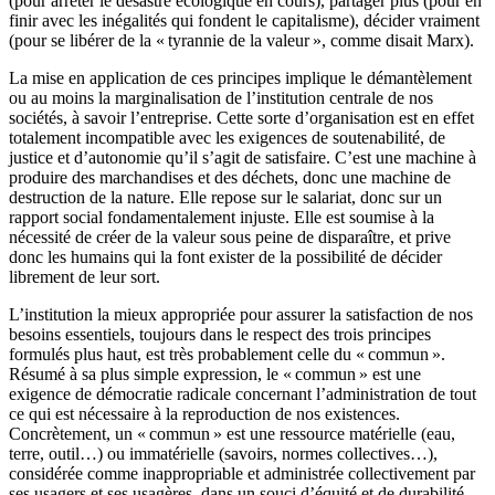
(pour arrêter le désastre écologique en cours), partager plus (pour en
finir avec les inégalités qui fondent le capitalisme), décider vraiment
(pour se libérer de la « tyrannie de la valeur », comme disait Marx).
La mise en application de ces principes implique le démantèlement
ou au moins la marginalisation de l’institution centrale de nos
sociétés, à savoir l’entreprise. Cette sorte d’organisation est en effet
totalement incompatible avec les exigences de soutenabilité, de
justice et d’autonomie qu’il s’agit de satisfaire. C’est une machine à
produire des marchandises et des déchets, donc une machine de
destruction de la nature. Elle repose sur le salariat, donc sur un
rapport social fondamentalement injuste. Elle est soumise à la
nécessité de créer de la valeur sous peine de disparaître, et prive
donc les humains qui la font exister de la possibilité de décider
librement de leur sort.
L’institution la mieux appropriée pour assurer la satisfaction de nos
besoins essentiels, toujours dans le respect des trois principes
formulés plus haut, est très probablement celle du « commun ».
Résumé à sa plus simple expression, le « commun » est une
exigence de démocratie radicale concernant l’administration de tout
ce qui est nécessaire à la reproduction de nos existences.
Concrètement, un « commun » est une ressource matérielle (eau,
terre, outil…) ou immatérielle (savoirs, normes collectives…),
considérée comme inappropriable et administrée collectivement par
ses usagers et ses usagères, dans un souci d’équité et de durabilité.