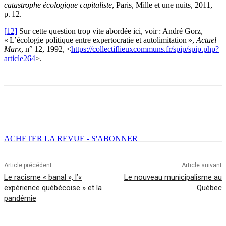
catastrophe écologique capitaliste
, Paris, Mille et une nuits, 2011,
p. 12.
[12]
Sur cette question trop vite abordée ici, voir : André Gorz,
« L’écologie politique entre expertocratie et autolimitation »,
Actuel
Marx
, n° 12, 1992, <
https://collectiflieuxcommuns.fr/spip/spip.php?
article264
>.
Facebook
X
Email
Imprimer
ACHETER LA REVUE - S'ABONNER
Article précédent
Article suivant
Le racisme « banal », l’«
Le nouveau municipalisme au
expérience québécoise » et la
Québec
pandémie