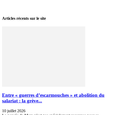
La grève politique et sociale – No 35, printemps 2026
28 avril 2026
Articles récents sur le site
Entre « guerres d’escarmouches » et abolition du
salariat : la grève...
10 juillet 2026