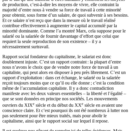
de production, c’est-à-dire les moyens de vivre, elle contraint la
majorité d’entre nous à vendre sa force de travail à cette minorité
pour obtenir, sous forme d’un salaire, de quoi subvenir à ses besoins.
Et ce salaire n’est reçu que dans la mesure où le travail réalisé
contribue effectivement à augmenter le capital accumulé par la
minorité dominante. Comme l’a montré Marx, cela suppose pour le
salarié ou la salariée de fournir davantage d’effort que celui que
requiert la seule reproduction de son existence – il y a
nécessairement surtravail.
Rapport social fondateur du capitalisme, le salariat est donc
doublement injuste. C’est un rapport contraint : la plupart d’entre
nous n’avons le choix que de vendre notre force de travail à un
capitaliste, qui peut alors en disposer à peu près librement. C’est un
rapport d’exploitation : dans cet échange, le salarié ou la salariée
reçoit toujours moins que ce qu’il ou elle donne ; c’est la condition
même de l’accumulation capitaliste. Il y a donc contradiction
manifeste avec les deux valeurs essentielles – la liberté et l’égalité –
que se sont données en principe nos sociétés. Les mouvements
e
e
ouvriers du XIX
siècle et du début du XX
siècle en avaient une
conscience claire. Et c’est pourquoi ils ont été nombreux à lutter non
pas seulement pour être mieux traités, mais pour abolir le
capitalisme, ainsi que le rapport social sur lequel il repose.
Il est quelque peu gênant de rappeler ici de telles évidences. Mais