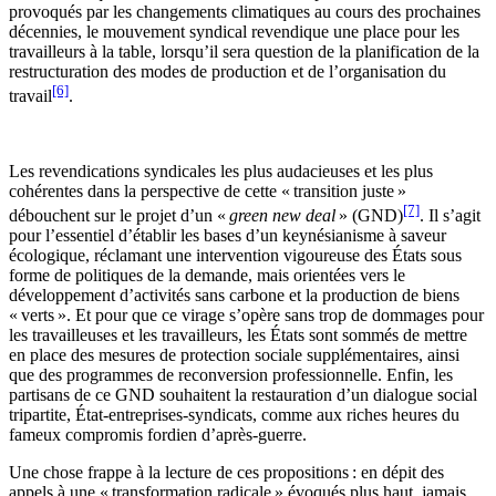
provoqués par les changements climatiques au cours des prochaines
décennies, le mouvement syndical revendique une place pour les
travailleurs à la table, lorsqu’il sera question de la planification de la
restructuration des modes de production et de l’organisation du
[6]
travail
.
Les revendications syndicales les plus audacieuses et les plus
cohérentes dans la perspective de cette « transition juste »
[7]
débouchent sur le projet d’un «
green new deal
» (GND)
. Il s’agit
pour l’essentiel d’établir les bases d’un keynésianisme à saveur
écologique, réclamant une intervention vigoureuse des États sous
forme de politiques de la demande, mais orientées vers le
développement d’activités sans carbone et la production de biens
« verts ». Et pour que ce virage s’opère sans trop de dommages pour
les travailleuses et les travailleurs, les États sont sommés de mettre
en place des mesures de protection sociale supplémentaires, ainsi
que des programmes de reconversion professionnelle. Enfin, les
partisans de ce GND souhaitent la restauration d’un dialogue social
tripartite, État-entreprises-syndicats, comme aux riches heures du
fameux compromis fordien d’après-guerre.
Une chose frappe à la lecture de ces propositions : en dépit des
appels à une « transformation radicale » évoqués plus haut, jamais