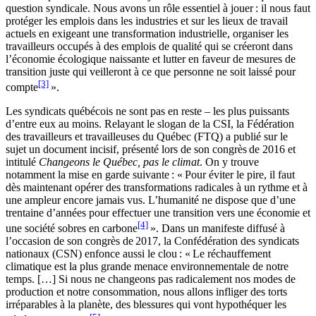
question syndicale. Nous avons un rôle essentiel à jouer : il nous faut
protéger les emplois dans les industries et sur les lieux de travail
actuels en exigeant une transformation industrielle, organiser les
travailleurs occupés à des emplois de qualité qui se créeront dans
l’économie écologique naissante et lutter en faveur de mesures de
transition juste qui veilleront à ce que personne ne soit laissé pour
[3]
compte
».
Les syndicats québécois ne sont pas en reste – les plus puissants
d’entre eux au moins. Relayant le slogan de la CSI, la Fédération
des travailleurs et travailleuses du Québec (FTQ) a publié sur le
sujet un document incisif, présenté lors de son congrès de 2016 et
intitulé
Changeons le Québec, pas le climat
. On y trouve
notamment la mise en garde suivante : « Pour éviter le pire, il faut
dès maintenant opérer des transformations radicales à un rythme et à
une ampleur encore jamais vus. L’humanité ne dispose que d’une
trentaine d’années pour effectuer une transition vers une économie et
[4]
une société sobres en carbone
». Dans un manifeste diffusé à
l’occasion de son congrès de 2017, la Confédération des syndicats
nationaux (CSN) enfonce aussi le clou : « Le réchauffement
climatique est la plus grande menace environnementale de notre
temps. […] Si nous ne changeons pas radicalement nos modes de
production et notre consommation, nous allons infliger des torts
irréparables à la planète, des blessures qui vont hypothéquer les