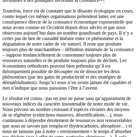
favorables à des politiques favorisant la croissance
.
Toutefois, force est de constater que le désastre écologique en cours,
contre lequel ces mêmes organisations prétendent lutter, est une
conséquence directe de la croissance économique exponentielle que
nous avons connue en Occident depuis deux siècles et que nous
observons aujourd’hui dans un nombre grandissant de pays. Il n’y a
certes pas de lien de causalité linéaire entre ce phénomène et la
dégradation de notre cadre de vie naturel. Il reste que produire
toujours plus de marchandises – définition minimale de la croissance
– suppose tendanciellement de consommer toujours plus de
ressources naturelles et de produire toujours plus de déchets. Les
économistes orthodoxes peuvent bien prétendre qu’il est
théoriquement possible de découpler ou de dissocier les deux
phénomènes (par des gains de productivité et des stratégies de
dématérialisation). Jusqu’ici nous n’en avons jamais été capables et
rien n’indique que nous puissions l’être à l’avenir.
Le résultat est connu : pas un jour ne passe sans qu’apparaissent de
nouveaux indices du caractère insoutenable de notre mode de vie.
Nous privons un nombre croissant d’espèces vivantes des moyens
de se régénérer (extinctions massives, désertifications…), nous
continuons à dépendre étroitement de ressources non renouvelables
que nous ne savons pas remplacer (hydrocarbures, phosphore…) et
nous ne laissons pas à notre « environnement » le temps d’absorber
nos déchets (gaz à effet de serre, particules chimiques…). À cela