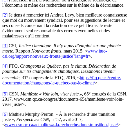
l’économie et mène des recherches sur le thème de la décroissance.
[2]
Je tiens à remercier ici Andrea Levy, bien meilleure connaisseuse
que moi du mouvement syndical, pour ses suggestions de lecture et
ses conseils concernant la rédaction de ce petit texte. Je reste
évidemment seul responsable des erreurs éventuelles et des
maladresses qu’il contient.
[3]
CSI,
Justice climatique. Il n’y a pas d’emploi sur une planète
morte
, Rapport
Nouveaux fronts
, mars 2015, <
www.ituc-
csi.org/rapport-nouveaux-fronts-justice?lang=fr
>.
[4]
FTQ,
Changeons le Québec, pas le climat. Déclaration de
politique sur les changements climatiques
,
Dessinons l’avenir
e
ensemble
, 31
congrès de la FTQ, 2016, <
https://ftq.qc.ca/centre-
documentation/changeons-le-quebec-pas-le-climat/
>.
e
[5]
CSN,
Manifeste « Voir loin, viser juste »,
65
congrès de la CSN,
2017, www.csn.qc.ca/congres/documents-65e/manifeste-voir-loin-
viser-juste/>.
[6]
Mathieu Murphy-Perron, « À la recherche d’une transition
juste »,
Perspectives CSN
, n° 57, avril 2017,
<
www.csn.qc.ca/actualites/a-la-recherche-dune-transition-juste/
>.