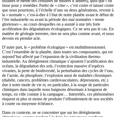
dizaines et même des centaines de milliers d’années), quoi que l’on
fasse pour y remédier. Parler de « crise », c’est croire et laisser croire
que nous pourrions, à l’échelle d’une ou deux générations, revenir à
la « normale », c’est-à-dire à l’état de notre planète avant le début de
l’ère industrielle ou avant la période des mal nommées « trente
glorieuses », au cours desquelles on a assisté à une très forte
accélération des dégradations écologiques. Ce ne sera pas le cas. En
matière de géologie terrestre, rien ne sera plus comme avant, et nous
devons en prendre acte.
D’autre part, le « problème écologique » est multidimensionnel.
C’est l’ensemble de la planète, dans toutes ses composantes, qui est
aujourd’hui affecté par l’expansion de la civilisation thermo-
industrielle. Au dérèglement climatique s’ajoutent l’acidification des
océans, la dégradation des sols, l’extinction massive d’espèces
vivantes, la perte de biodiversité, la perturbation des cycles de l’eau,
de l’azote, du phosphore, l’explosion aussi de maladies chroniques
(diabète, cancers, problèmes cardiovasculaires, dépressions, etc.)
due à notre mode de vie et, en particulier, à la soupe de particules
chimiques dans laquelle nous baignons désormais à longueur de
temps, en ville comme à la campagne… Interreliés, ces phénomènes
risquent ni plus ni moins de produire l’effondrement de nos sociétés
à courte ou moyenne échéance.
Dans ce contexte, ne se concentrer que sur les dérèglements