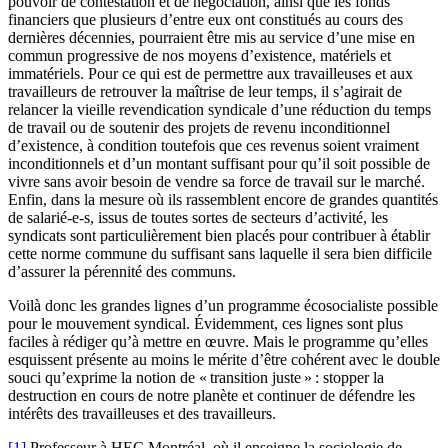
pouvoir de contestation et de négociation, ainsi que les fonds
financiers que plusieurs d’entre eux ont constitués au cours des
dernières décennies, pourraient être mis au service d’une mise en
commun progressive de nos moyens d’existence, matériels et
immatériels. Pour ce qui est de permettre aux travailleuses et aux
travailleurs de retrouver la maîtrise de leur temps, il s’agirait de
relancer la vieille revendication syndicale d’une réduction du temps
de travail ou de soutenir des projets de revenu inconditionnel
d’existence, à condition toutefois que ces revenus soient vraiment
inconditionnels et d’un montant suffisant pour qu’il soit possible de
vivre sans avoir besoin de vendre sa force de travail sur le marché.
Enfin, dans la mesure où ils rassemblent encore de grandes quantités
de salarié-e-s, issus de toutes sortes de secteurs d’activité, les
syndicats sont particulièrement bien placés pour contribuer à établir
cette norme commune du suffisant sans laquelle il sera bien difficile
d’assurer la pérennité des communs.
Voilà donc les grandes lignes d’un programme écosocialiste possible
pour le mouvement syndical. Évidemment, ces lignes sont plus
faciles à rédiger qu’à mettre en œuvre. Mais le programme qu’elles
esquissent présente au moins le mérite d’être cohérent avec le double
souci qu’exprime la notion de « transition juste » : stopper la
destruction en cours de notre planète et continuer de défendre les
intérêts des travailleuses et des travailleurs.
[1]
Professeur à HEC Montréal, où il enseigne la sociologie de