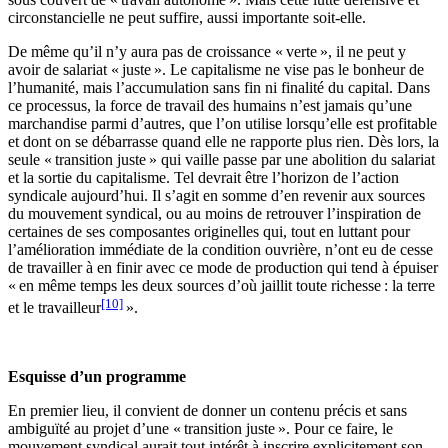
circonstancielle ne peut suffire, aussi importante soit-elle.
De même qu’il n’y aura pas de croissance « verte », il ne peut y
avoir de salariat « juste ». Le capitalisme ne vise pas le bonheur de
l’humanité, mais l’accumulation sans fin ni finalité du capital. Dans
ce processus, la force de travail des humains n’est jamais qu’une
marchandise parmi d’autres, que l’on utilise lorsqu’elle est profitable
et dont on se débarrasse quand elle ne rapporte plus rien. Dès lors, la
seule « transition juste » qui vaille passe par une abolition du salariat
et la sortie du capitalisme. Tel devrait être l’horizon de l’action
syndicale aujourd’hui. Il s’agit en somme d’en revenir aux sources
du mouvement syndical, ou au moins de retrouver l’inspiration de
certaines de ses composantes originelles qui, tout en luttant pour
l’amélioration immédiate de la condition ouvrière, n’ont eu de cesse
de travailler à en finir avec ce mode de production qui tend à épuiser
« en même temps les deux sources d’où jaillit toute richesse : la terre
[10]
et le travailleur
».
Esquisse d’un programme
En premier lieu, il convient de donner un contenu précis et sans
ambiguïté au projet d’une « transition juste ». Pour ce faire, le
mouvement syndical aurait tout intérêt à inscrire explicitement son