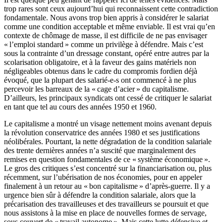
trop rares sont ceux aujourd’hui qui reconnaissent cette contradiction
fondamentale. Nous avons trop bien appris à considérer le salariat
comme une condition acceptable et même enviable. Il est vrai qu’en
contexte de chômage de masse, il est difficile de ne pas envisager
« l’emploi standard » comme un privilège à défendre. Mais c’est
sous la contrainte d’un dressage constant, opéré entre autres par la
scolarisation obligatoire, et à la faveur des gains matériels non
négligeables obtenus dans le cadre du compromis fordien déjà
évoqué, que la plupart des salarié-e-s ont commencé à ne plus
percevoir les barreaux de la « cage d’acier » du capitalisme.
D’ailleurs, les principaux syndicats ont cessé de critiquer le salariat
en tant que tel au cours des années 1950 et 1960.
Le capitalisme a montré un visage nettement moins avenant depuis
la révolution conservatrice des années 1980 et ses justifications
néolibérales. Pourtant, la nette dégradation de la condition salariale
des trente dernières années n’a suscité que marginalement des
remises en question fondamentales de ce « système économique ».
Le gros des critiques s’est concentré sur la financiarisation ou, plus
récemment, sur l’ubérisation de nos économies, pour en appeler
finalement à un retour au « bon capitalisme » d’après-guerre. Il y a
urgence bien sûr à défendre la condition salariale, alors que la
précarisation des travailleuses et des travailleurs se poursuit et que
nous assistons à la mise en place de nouvelles formes de servage,
sous couvert de « travail autonome ». Mais cette lutte défensive et