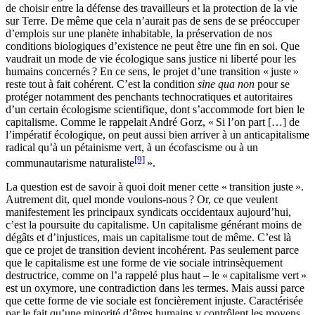
de choisir entre la défense des travailleurs et la protection de la vie
sur Terre. De même que cela n’aurait pas de sens de se préoccuper
d’emplois sur une planète inhabitable, la préservation de nos
conditions biologiques d’existence ne peut être une fin en soi. Que
vaudrait un mode de vie écologique sans justice ni liberté pour les
humains concernés ? En ce sens, le projet d’une transition « juste »
reste tout à fait cohérent. C’est la condition
sine qua non
pour se
protéger notamment des penchants technocratiques et autoritaires
d’un certain écologisme scientifique, dont s’accommode fort bien le
capitalisme. Comme le rappelait André Gorz, « Si l’on part […] de
l’impératif écologique, on peut aussi bien arriver à un anticapitalisme
radical qu’à un pétainisme vert, à un écofascisme ou à un
[9]
communautarisme naturaliste
».
La question est de savoir à quoi doit mener cette « transition juste ».
Autrement dit, quel monde voulons-nous ? Or, ce que veulent
manifestement les principaux syndicats occidentaux aujourd’hui,
c’est la poursuite du capitalisme. Un capitalisme générant moins de
dégâts et d’injustices, mais un capitalisme tout de même. C’est là
que ce projet de transition devient incohérent. Pas seulement parce
que le capitalisme est une forme de vie sociale intrinsèquement
destructrice, comme on l’a rappelé plus haut – le « capitalisme vert »
est un oxymore, une contradiction dans les termes. Mais aussi parce
que cette forme de vie sociale est foncièrement injuste. Caractérisée
par le fait qu’une minorité d’êtres humains y contrôlent les moyens