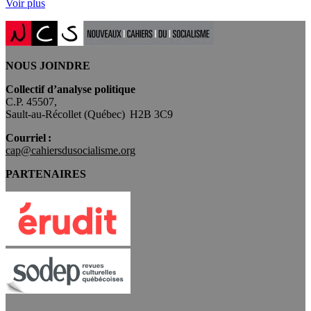
Voir plus
NOUS JOINDRE
Collectif d’analyse politique
C.P. 45507,
Sault-au-Récollet (Québec) H2B 3C9
Courriel :
cap@cahiersdusocialisme.org
PARTENAIRES