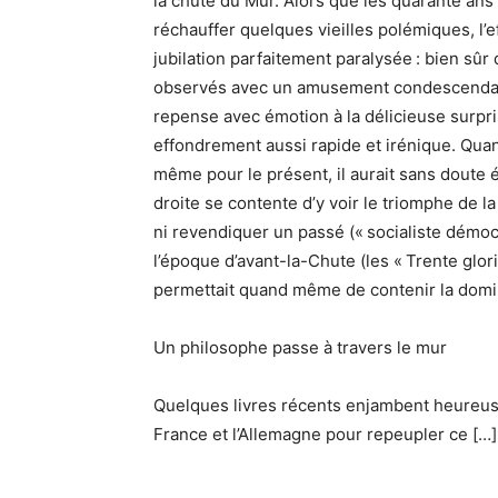
la chute du Mur. Alors que les quarante ans
réchauffer quelques vieilles polémiques, l’e
jubilation parfaitement paralysée : bien sû
observés avec un amusement condescendant –
repense avec émotion à la délicieuse surpr
effondrement aussi rapide et irénique. Quant
même pour le présent, il aurait sans doute 
droite se contente d’y voir le triomphe de la 
ni revendiquer un passé (« socialiste démocr
l’époque d’avant-la-Chute (les « Trente glor
permettait quand même de contenir la domin
Un philosophe passe à travers le mur
Quelques livres récents enjambent heureusem
France et l’Allemagne pour repeupler ce […]