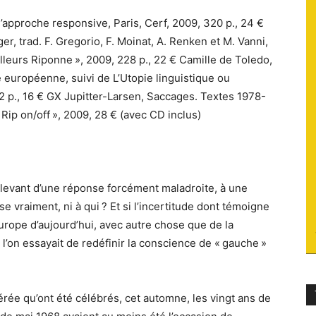
d’approche responsive, Paris, Cerf, 2009, 320 p., 24 €
du
r, trad. F. Gregorio, F. Moinat, A. Renken et M. Vanni,
Ailleurs Riponne », 2009, 228 p., 22 € Camille de Toledo,
se européenne, suivi de L’Utopie linguistique ou
12 p., 16 € GX Jupitter-Larsen, Saccages. Textes 1978-
 Rip on/off », 2009, 28 € (avec CD inclus)
socialisme
 relevant d’une réponse forcément maladroite, à une
se vraiment, ni à qui ? Et si l’incertitude dont témoigne
urope d’aujourd’hui, avec autre chose que de la
si l’on essayait de redéfinir la conscience de « gauche »
ée qu’ont été célébrés, cet automne, les vingt ans de