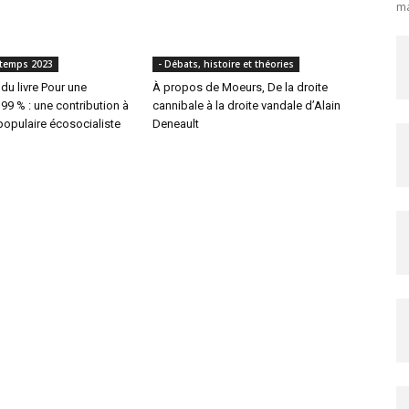
ma
ntemps 2023
- Débats, histoire et théories
du livre Pour une
À propos de Moeurs, De la droite
99 % : une contribution à
cannibale à la droite vandale d’Alain
populaire écosocialiste
Deneault