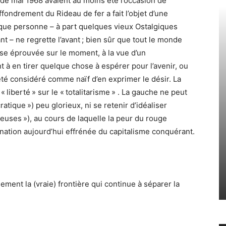
 de mai 1968 avaient au moins été l’occasion de
ffondrement du Rideau de fer a fait l’objet d’une
r que personne – à part quelques vieux Ostalgiques
 ne regrette l’avant ; bien sûr que tout le monde
ise éprouvée sur le moment, à la vue d’un
 à en tirer quelque chose à espérer pour l’avenir, ou
été considéré comme naïf d’en exprimer le désir. La
« liberté » sur le « totalitarisme » . La gauche ne peut
atique ») peu glorieux, ni se retenir d’idéaliser
ieuses »), au cours de laquelle la peur du rouge
ation aujourd’hui effrénée du capitalisme conquérant.
ent la (vraie) frontière qui continue à séparer la