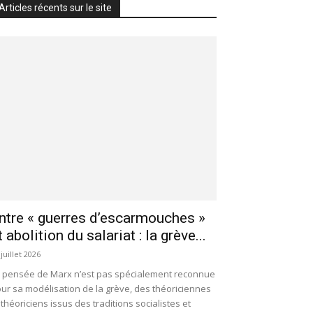
Articles récents sur le site
ntre « guerres d’escarmouches »
t abolition du salariat : la grève...
 juillet 2026
 pensée de Marx n’est pas spécialement reconnue
ur sa modélisation de la grève, des théoriciennes
 théoriciens issus des traditions socialistes et