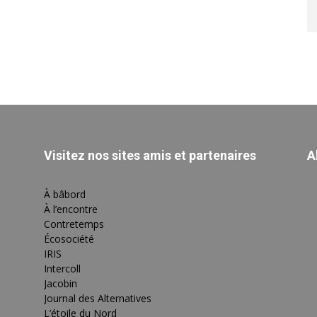
Visitez nos sites amis et partenaires
A
À bâbord
À l’encontre
Contretemps
Écosociété
IRIS
Intercoll
Jacobin
Journal des Alternatives
L’étoile du Nord