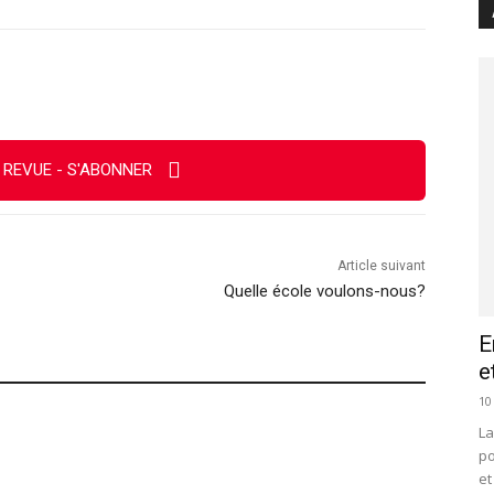
Imprimer
 REVUE - S'ABONNER
Article suivant
Quelle école voulons-nous?
E
e
10
La
po
et