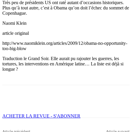
Très peu de présidents US ont raté autant d’occasions historiques.
Plus qu’à tout autre, c’est à Obama qu’on doit l’échec du sommet de
Copenhague.
Naomi Klein
article original
http://www.naomiklein.org/articles/2009/12/obama-no-opportunity-
too-big-blow
Traduction le Grand Soir. Elle aurait pu rajouter les guerres, les
tortures, les interventions en Amérique latine… La liste est déjà si
longue ?
Facebook
X
Email
Imprimer
ACHETER LA REVUE - S'ABONNER
Article précédent
Article suivant