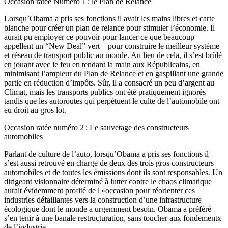
Occasion ratée Numéro 1 : le Plan de Relance
Lorsqu’Obama a pris ses fonctions il avait les mains libres et carte
blanche pour créer un plan de relance pour stimuler l’économie. Il
aurait pu employer ce pouvoir pour lancer ce que beaucoup
appellent un “New Deal” vert – pour construire le meilleur système
et réseau de transport public au monde. Au lieu de cela, il s’est brûlé
en jouant avec le feu en tendant la main aux Républicains, en
minimisant l’ampleur du Plan de Relance et en gaspillant une grande
partie en réduction d’impôts. Sûr, il a consacré un peu d’argent au
Climat, mais les transports publics ont été pratiquement ignorés
tandis que les autoroutes qui perpétuent le culte de l’automobile ont
eu droit au gros lot.
Occasion ratée numéro 2 : Le sauvetage des constructeurs
automobiles
Parlant de culture de l’auto, lorsqu’Obama a pris ses fonctions il
s’est aussi retrouvé en charge de deux des trois gros constructeurs
automobiles et de toutes les émissions dont ils sont responsables. Un
dirigeant visionnaire déterminé à lutter contre le chaos climatique
aurait évidemment profité de l »occasion pour réorienter ces
industries défaillantes vers la construction d’une infrastructure
écologique dont le monde a urgemment besoin. Obama a préféré
s’en tenir à une banale restructuration, sans toucher aux fondementx
de l’industrie.