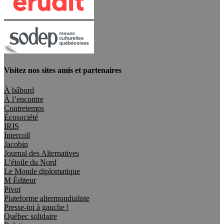
Visitez nos sites amis et partenaires
À bâbord
À l’encontre
Contretemps
Écosociété
IRIS
Intercoll
Jacobin
Journal des Alternatives
L’étoile du Nord
Le Monde diplomatique
M Éditeur
Pivot
Plateforme altermondialiste
Presse-toi à gauche !
Québec solidaire