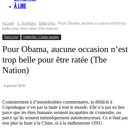
À LIRE
Accueil
X - Archives
États-Unis
Pour Obama, aucune occasion n’est trop
belle pour être ratée (The Nation)
États-Unis
Inégalités / Classes sociales
Pour Obama, aucune occasion n’est
trop belle pour être ratée (The
Nation)
6 janvier 2010
Contrairement à d’innombrables commentaires, la débâcle à
Copenhague n’est pas la faute à tout le monde. Elle n’a pas eu lieu
parce que les êtres humains seraient incapables de s’entendre, ou
parce qu’ils seraient intrinsèquement autodestructeurs. Ce n’était pas
non plus la faute à la Chine, ni à la malheureuse ONU.