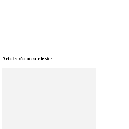
La grève politique et sociale – No 35, printemps 2026
28 avril 2026
Articles récents sur le site