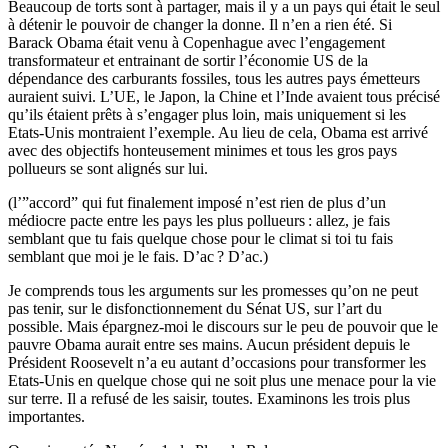
Beaucoup de torts sont à partager, mais il y a un pays qui était le seul
à détenir le pouvoir de changer la donne. Il n’en a rien été. Si
Barack Obama était venu à Copenhague avec l’engagement
transformateur et entrainant de sortir l’économie US de la
dépendance des carburants fossiles, tous les autres pays émetteurs
auraient suivi. L’UE, le Japon, la Chine et l’Inde avaient tous précisé
qu’ils étaient prêts à s’engager plus loin, mais uniquement si les
Etats-Unis montraient l’exemple. Au lieu de cela, Obama est arrivé
avec des objectifs honteusement minimes et tous les gros pays
pollueurs se sont alignés sur lui.
(l’”accord” qui fut finalement imposé n’est rien de plus d’un
médiocre pacte entre les pays les plus pollueurs : allez, je fais
semblant que tu fais quelque chose pour le climat si toi tu fais
semblant que moi je le fais. D’ac ? D’ac.)
Je comprends tous les arguments sur les promesses qu’on ne peut
pas tenir, sur le disfonctionnement du Sénat US, sur l’art du
possible. Mais épargnez-moi le discours sur le peu de pouvoir que le
pauvre Obama aurait entre ses mains. Aucun président depuis le
Président Roosevelt n’a eu autant d’occasions pour transformer les
Etats-Unis en quelque chose qui ne soit plus une menace pour la vie
sur terre. Il a refusé de les saisir, toutes. Examinons les trois plus
importantes.