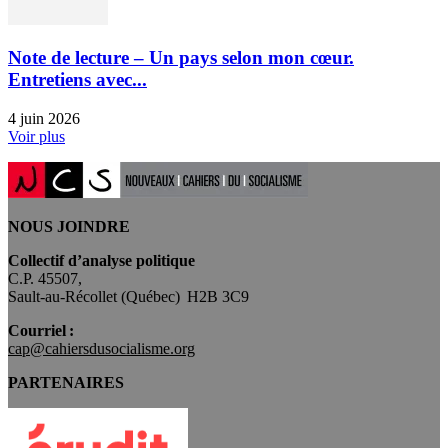
Note de lecture – Un pays selon mon cœur.
Entretiens avec...
4 juin 2026
Voir plus
NOUS JOINDRE
Collectif d’analyse politique
C.P. 45507,
Sault-au-Récollet (Québec) H2B 3C9
Courriel :
cap@cahiersdusocialisme.org
PARTENAIRES