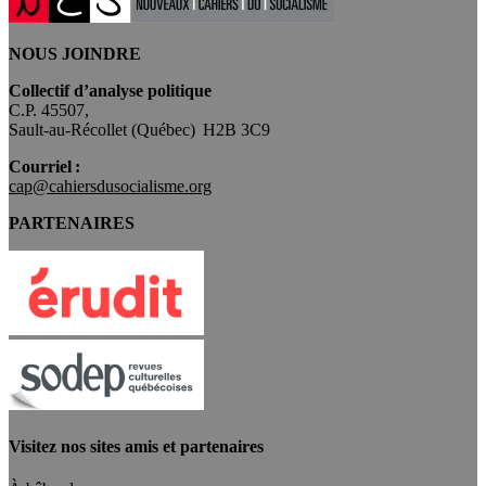
NOUS JOINDRE
Collectif d’analyse politique
C.P. 45507,
Sault-au-Récollet (Québec) H2B 3C9
Courriel :
cap@cahiersdusocialisme.org
PARTENAIRES
Visitez nos sites amis et partenaires