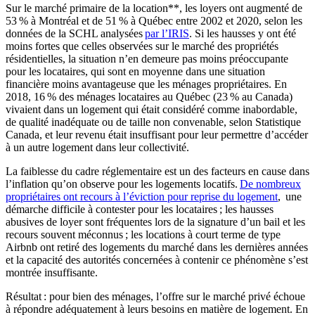
Sur le marché primaire de la location**, les loyers ont augmenté de
53 % à Montréal et de 51 % à Québec entre 2002 et 2020, selon les
données de la SCHL analysées
par l’IRIS
. Si les hausses y ont été
moins fortes que celles observées sur le marché des propriétés
résidentielles, la situation n’en demeure pas moins préoccupante
pour les locataires, qui sont en moyenne dans une situation
financière moins avantageuse que les ménages propriétaires. En
2018, 16 % des ménages locataires au Québec (23 % au Canada)
vivaient dans un logement qui était considéré comme inabordable,
de qualité inadéquate ou de taille non convenable, selon Statistique
Canada, et leur revenu était insuffisant pour leur permettre d’accéder
à un autre logement dans leur collectivité.
La faiblesse du cadre réglementaire est un des facteurs en cause dans
l’inflation qu’on observe pour les logements locatifs.
De nombreux
propriétaires ont recours à l’éviction pour reprise du logement
, une
démarche difficile à contester pour les locataires ; les hausses
abusives de loyer sont fréquentes lors de la signature d’un bail et les
recours souvent méconnus ; les locations à court terme de type
Airbnb ont retiré des logements du marché dans les dernières années
et la capacité des autorités concernées à contenir ce phénomène s’est
montrée insuffisante.
Résultat : pour bien des ménages, l’offre sur le marché privé échoue
à répondre adéquatement à leurs besoins en matière de logement. En