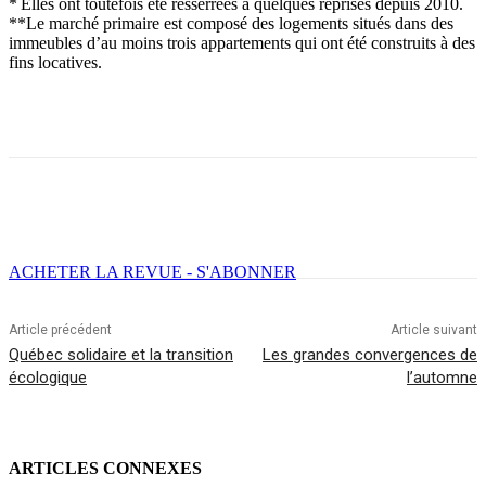
* Elles ont toutefois été resserrées à quelques reprises depuis 2010.
**Le marché primaire est composé des logements situés dans des
immeubles d’au moins trois appartements qui ont été construits à des
fins locatives.
Facebook
X
Email
Imprimer
ACHETER LA REVUE - S'ABONNER
Article précédent
Article suivant
Québec solidaire et la transition
Les grandes convergences de
écologique
l’automne
ARTICLES CONNEXES