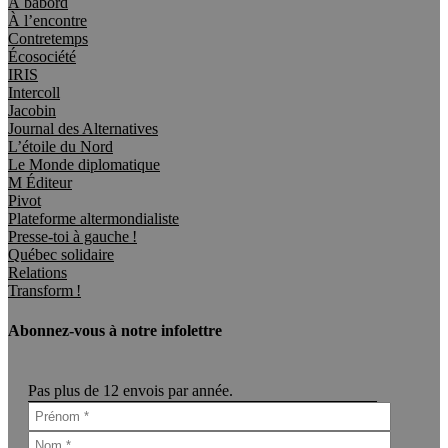
À bâbord
À l’encontre
Contretemps
Écosociété
IRIS
Intercoll
Jacobin
Journal des Alternatives
L’étoile du Nord
Le Monde diplomatique
M Éditeur
Pivot
Plateforme altermondialiste
Presse-toi à gauche !
Québec solidaire
Relations
Transform !
Abonnez-vous à notre infolettre
Pas plus de 12 envois par année.