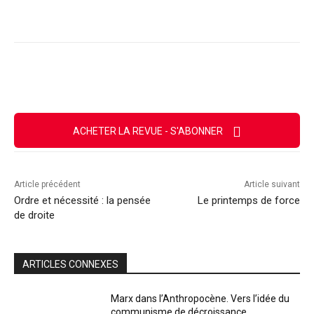
Facebook
X
Email
Imprimer
ACHETER LA REVUE - S'ABONNER
Article précédent
Article suivant
Ordre et nécessité : la pensée
Le printemps de force
de droite
ARTICLES CONNEXES
Marx dans l’Anthropocène. Vers l’idée du
communisme de décroissance