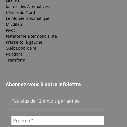
Jacobin
Journal des Alternatives
L’étoile du Nord
Le Monde diplomatique
M Éditeur
Pivot
Plateforme altermondialiste
Presse-toi à gauche !
Québec solidaire
Relations
Transform !
Abonnez-vous à notre infolettre
Pas plus de 12 envois par année.