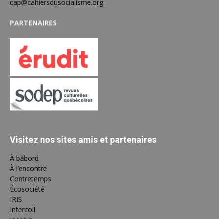
cap@cahiersdusocialisme.org
PARTENAIRES
Visitez nos sites amis et partenaires
À bâbord
À l’encontre
Contretemps
Écosociété
IRIS
Intercoll