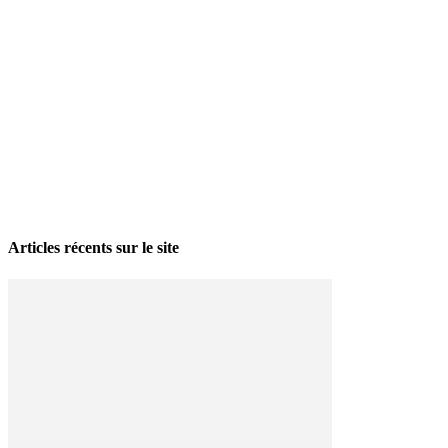
La grève politique et sociale – No 35, printemps 2026
28 avril 2026
Articles récents sur le site