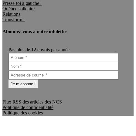
Presse-toi à gauche !
Québec solidaire
Relations
Transform !
Abonnez-vous à notre infolettre
Pas plus de 12 envois par année.
Flux RSS des articles des NCS
Politique de confidentialité
Politique des cookies