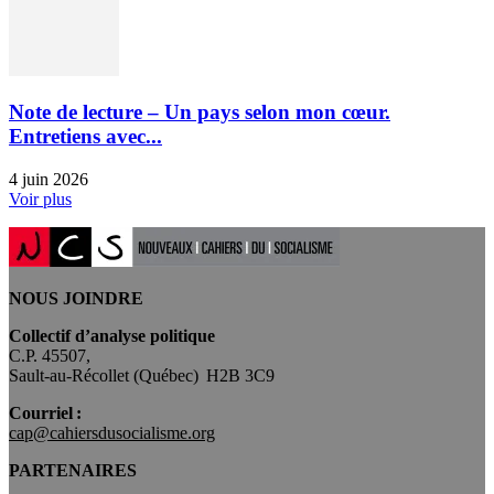
Note de lecture – Un pays selon mon cœur.
Entretiens avec...
4 juin 2026
Voir plus
NOUS JOINDRE
Collectif d’analyse politique
C.P. 45507,
Sault-au-Récollet (Québec) H2B 3C9
Courriel :
cap@cahiersdusocialisme.org
PARTENAIRES