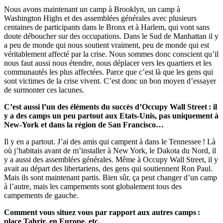
Nous avons maintenant un camp à Brooklyn, un camp à
Washington Highs et des assemblées générales avec plusieurs
centaines de participants dans le Bronx et à Harlem, qui vont sans
doute déboucher sur des occupations. Dans le Sud de Manhattan il y
a peu de monde qui nous soutient vraiment, peu de monde qui est
véritablement affecté par la crise. Nous sommes donc conscient qu’il
nous faut aussi nous étendre, nous déplacer vers les quartiers et les
communautés les plus affectées. Parce que c’est là que les gens qui
sont victimes de la crise vivent. C’est donc un bon moyen d’essayer
de surmonter ces lacunes.
C’est aussi l’un des éléments du succès d’Occupy Wall Street : il
y a des camps un peu partout aux Etats-Unis, pas uniquement à
New-York et dans la région de San Francisco…
Il y en a partout. J’ai des amis qui campent à dans le Tennessee ! Là
où j’habitais avant de m’installer à New York, le Dakota du Nord, il
y a aussi des assemblées générales. Même à Occupy Wall Street, il y
avait au départ des libertariens, des gens qui soutiennent Ron Paul.
Mais ils sont maintenant partis. Bien sûr, ça peut changer d’un camp
à l’autre, mais les campements sont globalement tous des
campements de gauche.
Comment vous situez vous par rapport aux autres camps :
place Tahrir, en Europe, etc.