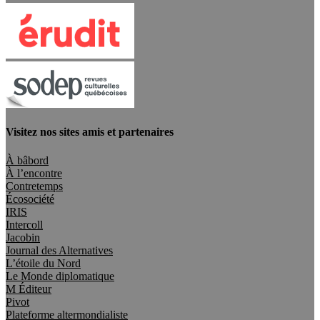
Visitez nos sites amis et partenaires
À bâbord
À l’encontre
Contretemps
Écosociété
IRIS
Intercoll
Jacobin
Journal des Alternatives
L’étoile du Nord
Le Monde diplomatique
M Éditeur
Pivot
Plateforme altermondialiste