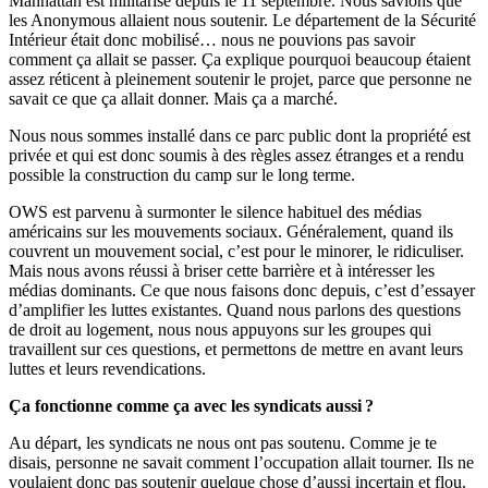
Manhattan est militarisé depuis le 11 septembre. Nous savions que
les Anonymous allaient nous soutenir. Le département de la Sécurité
Intérieur était donc mobilisé… nous ne pouvions pas savoir
comment ça allait se passer. Ça explique pourquoi beaucoup étaient
assez réticent à pleinement soutenir le projet, parce que personne ne
savait ce que ça allait donner. Mais ça a marché.
Nous nous sommes installé dans ce parc public dont la propriété est
privée et qui est donc soumis à des règles assez étranges et a rendu
possible la construction du camp sur le long terme.
OWS est parvenu à surmonter le silence habituel des médias
américains sur les mouvements sociaux. Généralement, quand ils
couvrent un mouvement social, c’est pour le minorer, le ridiculiser.
Mais nous avons réussi à briser cette barrière et à intéresser les
médias dominants. Ce que nous faisons donc depuis, c’est d’essayer
d’amplifier les luttes existantes. Quand nous parlons des questions
de droit au logement, nous nous appuyons sur les groupes qui
travaillent sur ces questions, et permettons de mettre en avant leurs
luttes et leurs revendications.
Ça fonctionne comme ça avec les syndicats aussi ?
Au départ, les syndicats ne nous ont pas soutenu. Comme je te
disais, personne ne savait comment l’occupation allait tourner. Ils ne
voulaient donc pas soutenir quelque chose d’aussi incertain et flou.