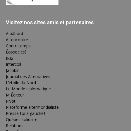
Visitez nos sites amis et partenaires
À bâbord
À l’encontre
Contretemps
Écosociété
IRIS
Intercoll
Jacobin
Journal des Alternatives
L’étoile du Nord
Le Monde diplomatique
M Éditeur
Pivot
Plateforme altermondialiste
Presse-toi à gauche !
Québec solidaire
Relations