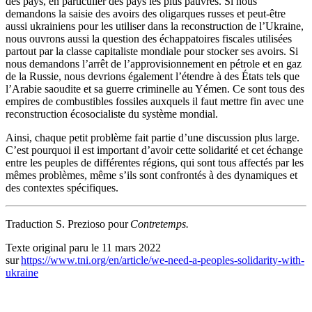
des pays, en particulier des pays les plus pauvres. Si nous
demandons la saisie des avoirs des oligarques russes et peut-être
aussi ukrainiens pour les utiliser dans la reconstruction de l’Ukraine,
nous ouvrons aussi la question des échappatoires fiscales utilisées
partout par la classe capitaliste mondiale pour stocker ses avoirs. Si
nous demandons l’arrêt de l’approvisionnement en pétrole et en gaz
de la Russie, nous devrions également l’étendre à des États tels que
l’Arabie saoudite et sa guerre criminelle au Yémen. Ce sont tous des
empires de combustibles fossiles auxquels il faut mettre fin avec une
reconstruction écosocialiste du système mondial.
Ainsi, chaque petit problème fait partie d’une discussion plus large.
C’est pourquoi il est important d’avoir cette solidarité et cet échange
entre les peuples de différentes régions, qui sont tous affectés par les
mêmes problèmes, même s’ils sont confrontés à des dynamiques et
des contextes spécifiques.
Traduction S. Prezioso pour
Contretemps.
Texte original paru le 11 mars 2022
sur
https://www.tni.org/en/article/we-need-a-peoples-solidarity-with-
ukraine