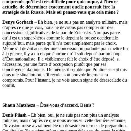
comprends qu’il est très difficile pour quiconque, à l’heure
actuelle, de déterminer exactement quelle pourrait être la
stratégie de la Russie. Mais où pensez-vous que cela mène ?
Denys Gorbach –
Eh bien, je ne suis pas un analyste militaire, mais
d’après ce que je vois, nous ne devrions pas compter sur des
concessions significatives de la part de Zelensky. Non pas parce
qu’il est un super-héros comme le dépeint la presse occidentale
aujourd’hui, mais parce qu’il n’a tout simplement pas le choix.
Même s’il devait accepter une concession importante pour mettre fin
à la guerre, il y a un risque énorme qu’il soit déposé par un coup
d’État nationaliste. Il a visiblement fait le choix d’être déposé, si
nécessaire, par une force d’occupation plutôt que par ses
concitoyens ukrainiens. De même, il semble que Poutine se soit mis
dans une situation où, s’il recule, son pouvoir interne sera
compromis. Pour l’instant, je ne vois aucun signe de désescalade du
conflit.
Shaun Matsheza – Êtes-vous d’accord, Denis ?
Denis Pilash –
Eh bien, oui, je ne suis pas non plus un analyste
militaire, mais d’après ce que nous avons vu cette dernière semaine,
l’invasion russe a vraiment été un désastre en termes de préparation.
On dirait qu’ils avaient prévu une guerre éclair en douceur, la prise