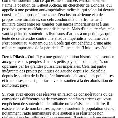
comment soutenir tout ce qui est lié à l’armée. Personnellement,
j’aime la position de Gilbert Achcar, un chercheur de Londres, qui
appelle à une position anti-impérialiste radicale, qui selon lui devrait
consister à s’opposer à une zone d’exclusion aérienne et à des
propositions similaires, car cela conduirait à un affrontement
militaire direct entre les grandes puissances impérialistes et à une
possible guerre nucléaire mondiale totale. Mais d’un autre côté, cela
vaut la peine de soutenir les livraisons d’armes à un petit pays qui
tente de se défendre contre une attaque impérialiste, comme cela
s’est produit au Vietnam ou en Corée qui ont bénéficié d’une aide
militaire importante de la part de la Chine et de l’Union soviétique.
Denis Pilash –
Oui. Il y a une grande tradition historique de soutien
aux guerres des peuples dans les petits pays qui sont attaqués ou
opprimés par les grandes puissances impériales. Cela fait partie
intégrante des projets politiques de gauche depuis le 19e siècle,
depuis le soutien de la Première Internationale aux luttes polonaises
et irlandaises, etc. et plus tard avec le soutien à la décolonisation de
nombreux pays.
Si vous avez encore des réserves en raison de considérations ou de
convictions différentes ou de croyances pacifistes strictes qui vous
empêchent de soutenir l’aide militaire ou la résistance militaire, il
existe encore de nombreuses façons de soutenir la population civile,
notamment l’aide humanitaire et le soutien à la résistance non
violente dans les villes et villages occupés. Il existe un large éventail