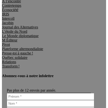
À l’encontre
Contretemps
Écosociété
IRIS
Intercoll
Jacobin
Journal des Alternatives
L’étoile du Nord
Le Monde diplomatique
M Éditeur
Pivot
Plateforme altermondialiste
Presse-toi à gauche !
Québec solidaire
Relations
Transform !
Abonnez-vous à notre infolettre
Pas plus de 12 envois par année.