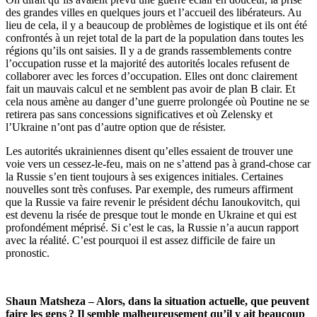
des grandes villes en quelques jours et l’accueil des libérateurs. Au
lieu de cela, il y a beaucoup de problèmes de logistique et ils ont été
confrontés à un rejet total de la part de la population dans toutes les
régions qu’ils ont saisies. Il y a de grands rassemblements contre
l’occupation russe et la majorité des autorités locales refusent de
collaborer avec les forces d’occupation. Elles ont donc clairement
fait un mauvais calcul et ne semblent pas avoir de plan B clair. Et
cela nous amène au danger d’une guerre prolongée où Poutine ne se
retirera pas sans concessions significatives et où Zelensky et
l’Ukraine n’ont pas d’autre option que de résister.
Les autorités ukrainiennes disent qu’elles essaient de trouver une
voie vers un cessez-le-feu, mais on ne s’attend pas à grand-chose car
la Russie s’en tient toujours à ses exigences initiales. Certaines
nouvelles sont très confuses. Par exemple, des rumeurs affirment
que la Russie va faire revenir le président déchu Ianoukovitch, qui
est devenu la risée de presque tout le monde en Ukraine et qui est
profondément méprisé. Si c’est le cas, la Russie n’a aucun rapport
avec la réalité. C’est pourquoi il est assez difficile de faire un
pronostic.
Shaun Matsheza – Alors, dans la situation actuelle, que peuvent
faire les gens ? Il semble malheureusement qu’il y ait beaucoup