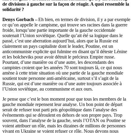
de divisions à gauche sur la façon de réagir. A quoi ressemble la
solidarité ?
Denys Gorbach –
Eh bien, en termes de division, il y a par exemple
ce qu’on appelle le campisme, qui trouve ses racines dans la guerre
froide, lorsqu’une partie importante de la gauche occidentale
soutenait l’Union soviétique. Quelle qu’ait été sa logique dans le
passé, c’est une aberration aujourd’hui, alors que la Russie est
clairement un pays capitaliste dont le leader, Poutine, est un
anticommuniste explicite qui fulmine en disant qu’il déteste Lénine
et les bolcheviks pour avoir détruit le précieux Empire russe.
Pourtant, d’une manière ou d’une autre, les descendants des
campistes croient que les années 70 sont toujours là, ce qui nous
amène à cette triste situation où une partie de la gauche mondiale
soutient toute personne anti-américaine, surtout s’il s’agit de la
Russie, qui est d’une manière ou d’une autre toujours associée à
l’Union soviétique, au communisme et aux ours.
Je pense que c’est le bon moment pour que tous les membres de la
gauche mondiale repensent leur analyse. Un bon point de départ
serait de refuser tout parti pris géopolitique dans l’analyse des
événements qui se déroulent en dehors de son propre pays. Trop
souvent, dans l’analyse de la gauche, seuls l’OTAN ou Poutine se
voient attribuer un rôle, mais les dizaines de millions de personnes
vivant en Ukraine se voient refuser ce rôle. Nous devons nous