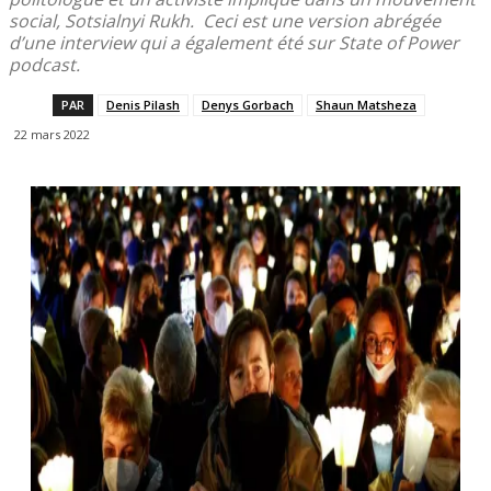
social, Sotsialnyi Rukh. Ceci est une version abrégée
d’une interview qui a également été sur State of Power
podcast.
PAR
Denis Pilash
Denys Gorbach
Shaun Matsheza
22 mars 2022