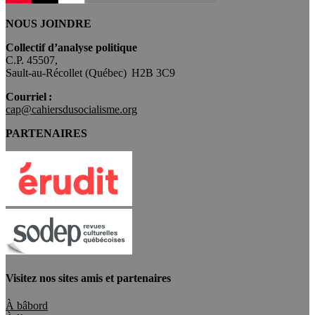
NOUS JOINDRE
Collectif d’analyse politique
C.P. 45507,
Sault-au-Récollet (Québec) H2B 3C9
Courriel :
cap@cahiersdusocialisme.org
PARTENAIRES
Visitez nos sites amis et partenaires
À bâbord