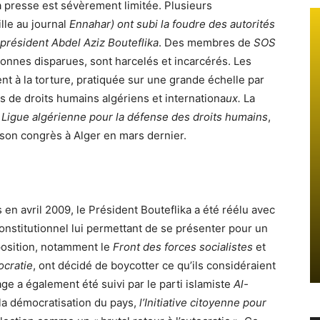
la presse est sévèrement limitée. Plusieurs
ille au journal
Ennahar)
ont subi la foudre des autorités
e président
Abdel Aziz Bouteflika
. Des membres de
SOS
sonnes disparues, sont harcelés et incarcérés. Les
nt à la torture, pratiquée sur une grande échelle par
es de droits humains algériens et internationa
ux.
La
a Ligue algérienne
pour la défense des droits humains
,
r son congrès à Alger en mars dernier.
 en avril 2009, le Président Bouteflika a été réélu avec
nstitutionnel lui permettant de se présenter pour un
position, notamment le
Front des forces socialistes
et
ocratie
, ont décidé de boycotter ce qu’ils considéraient
e a également été suivi par le parti islamiste
Al-
la démocratisation du pays,
l’Initiative citoyenne pour