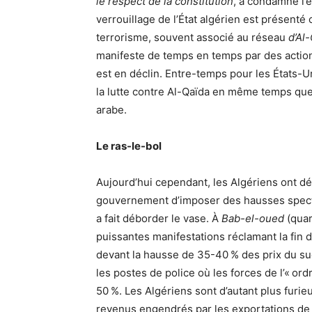
le respect de la constitution
, a condamné l’é
verrouillage de l’État algérien est présenté
terrorisme, souvent associé au réseau
d’Al
manifeste de temps en temps par des actions
est en déclin. Entre-temps pour les États-Un
la lutte contre Al-Qaïda en même temps qu
arabe.
Le ras-le-bol
Aujourd’hui cependant, les Algériens ont déc
gouvernement d’imposer des hausses spectac
a fait déborder le vase. À
Bab-el-oued
(quar
puissantes manifestations réclamant la fin d
devant la hausse de 35-40 % des prix du suc
les postes de police où les forces de l’« or
50 %. Les Algériens sont d’autant plus furieu
revenus engendrés par les exportations de p