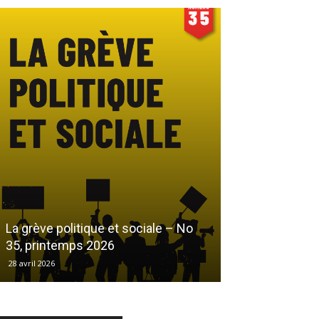
Le droit au log
La grève politique et sociale – No
démarchandisa
35, printemps 2026
automne 2025
28 avril 2026
17 décembre 2025