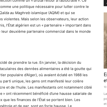
lection comme un « brutal retour à l’autocratie ». Ce
 comme une politique nécessaire pour lutter contre le
-Qaïda au Maghreb islamique
(AQIM) et qui se
 violentes. Mais selon les observateurs, leur action
is, l’État algérien est un « partenaire » important dans
e leur deuxième partenaire commercial dans le monde
idé de prendre la rue. En janvier, la décision du
ulaires des denrées alimentaires a été la goutte qui
E
tier populaire d’Alger), où avaient éclaté en 1988 les
e
u parti unique, les gens ont manifesté leur colère
10
re et de l’huile. Les manifestants ont notamment ciblé
dre » ont récemment bénéficié d’une hausse salariale de
La
po
x que les finances de l’État se portent bien. Les
et
étrole et de gaz, sont en forte hausse. Le