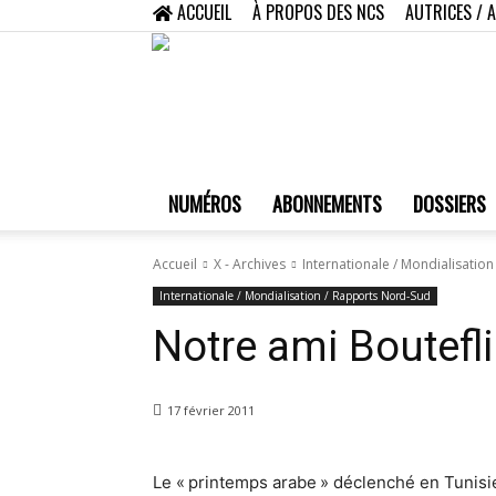
ACCUEIL
À PROPOS DES NCS
AUTRICES / 
NUMÉROS
ABONNEMENTS
DOSSIERS
Accueil
X - Archives
Internationale / Mondialisatio
Internationale / Mondialisation / Rapports Nord-Sud
Notre ami Boutefl
17 février 2011
Le « printemps arabe » déclenché en Tunisi