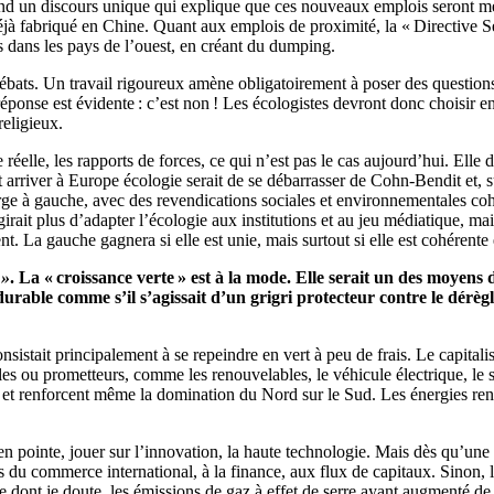
nd un discours unique qui explique que ces nouveaux emplois seront meill
déjà fabriqué en Chine. Quant aux emplois de proximité, la « Directive
és dans les pays de l’ouest, en créant du dumping.
bats. Un travail rigoureux amène obligatoirement à poser des questions t
 réponse est évidente : c’est non ! Les écologistes devront donc choisir 
religieux.
réelle, les rapports de forces, ce qui n’est pas le cas aujourd’hui. Elle d
river à Europe écologie serait de se débarrasser de Cohn-Bendit et, sur
rge à gauche, avec des revendications sociales et environnementales cohé
girait plus d’adapter l’écologie aux institutions et au jeu médiatique, ma
nt. La gauche gagnera si elle est unie, mais surtout si elle est cohérente
 »
. La « croissance verte » est à la mode. Elle serait un des moyens 
urable comme s’il s’agissait d’un grigri protecteur contre le dérè
sistait principalement à se repeindre en vert à peu de frais. Le capital
bles ou prometteurs, comme les renouvelables, le véhicule électrique, le 
t et renforcent même la domination du Nord sur le Sud. Les énergies reno
en pointe, jouer sur l’innovation, la haute technologie. Mais dès qu’une
es du commerce international, à la finance, aux flux de capitaux. Sinon, 
e dont je doute, les émissions de gaz à effet de serre ayant augmenté de