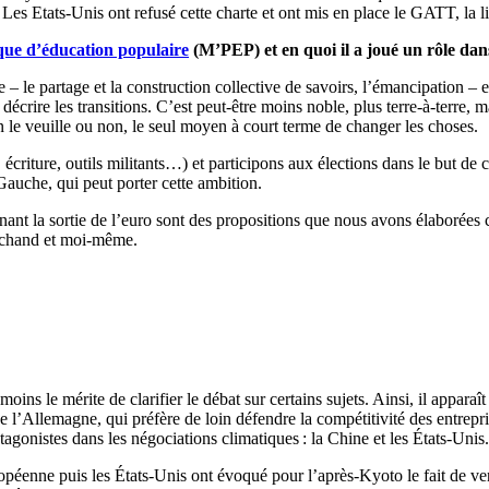
 Les Etats-Unis ont refusé cette charte et ont mis en place le GATT, la li
ue d’éducation populaire
(M’PEP) et en quoi il a joué un rôle dans
e partage et la construction collective de savoirs, l’émancipation – est
ire les transitions. C’est peut-être moins noble, plus terre-à-terre, m
n le veuille ou non, le seul moyen à court terme de changer les choses.
criture, outils militants…) et participons aux élections dans le but de 
Gauche, qui peut porter cette ambition.
ant la sortie de l’euro sont des propositions que nous avons élaborées 
rchand et moi-même.
oins le mérite de clarifier le débat sur certains sujets. Ainsi, il apparaî
l’Allemagne, qui préfère de loin défendre la compétitivité des entrepris
gonistes dans les négociations climatiques : la Chine et les États-Unis.
péenne puis les États-Unis ont évoqué pour l’après-Kyoto le fait de ven