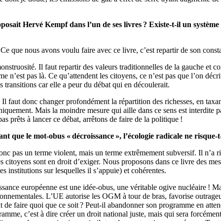
oposait Hervé Kempf dans l’un de ses livres ? Existe-t-il un systè
e que nous avons voulu faire avec ce livre, c’est repartir de son constat
nstruosité. Il faut repartir des valeurs traditionnelles de la gauche et 
ème n’est pas là. Ce qu’attendent les citoyens, ce n’est pas que l’on dé
s transitions car elle a peur du débat qui en découlerait.
 faut donc changer profondément la répartition des richesses, en taxant
quement. Mais la moindre mesure qui aille dans ce sens est interdite 
 prêts à lancer ce débat, arrêtons de faire de la politique !
 que le mot-obus « décroissance », l’écologie radicale ne risque-t-e
 donc pas un terme violent, mais un terme extrêmement subversif. Il n’a ri
s citoyens sont en droit d’exiger. Nous proposons dans ce livre des mesu
s institutions sur lesquelles il s’appuie) et cohérentes.
issance européenne est une idée-obus, une véritable ogive nucléaire ! Mai
ronnementales. L’UE autorise les OGM à tour de bras, favorise outrage
ant de faire quoi que ce soit ? Peut-il abandonner son programme en att
ramme, c’est à dire créer un droit national juste, mais qui sera forcém