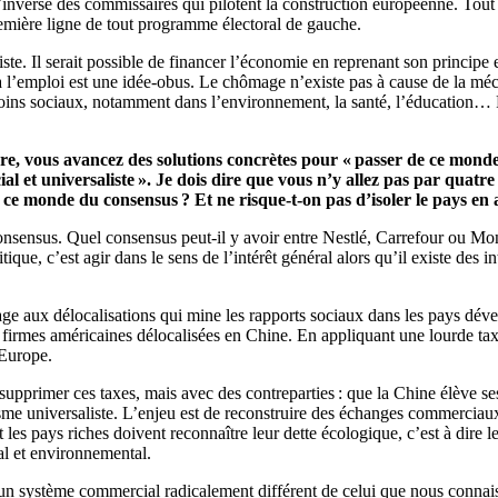
’inverse des commissaires qui pilotent la construction européenne. Tout l
première ligne de tout programme électoral de gauche.
te. Il serait possible de financer l’économie en reprenant son principe et
à l’emploi est une idée-obus. Le chômage n’existe pas à cause de la méc
ns sociaux, notamment dans l’environnement, la santé, l’éducation… Pour
re, vous avancez des solutions concrètes pour « passer de ce monde u
al et universaliste ». Je dois dire que vous n’y allez pas par quat
 ce monde du consensus ? Et ne risque-t-on pas d’isoler le pays en 
 consensus. Quel consensus peut-il y avoir entre Nestlé, Carrefour ou Mo
que, c’est agir dans le sens de l’intérêt général alors qu’il existe des int
age aux délocalisations qui mine les rapports sociaux dans les pays dév
firmes américaines délocalisées en Chine. En appliquant une lourde taxe 
 Europe.
e supprimer ces taxes, mais avec des contreparties : que la Chine élève 
nisme universaliste. L’enjeu est de reconstruire des échanges commerciaux
t les pays riches doivent reconnaître leur dette écologique, c’est à dire le
al et environnemental.
un système commercial radicalement différent de celui que nous connais