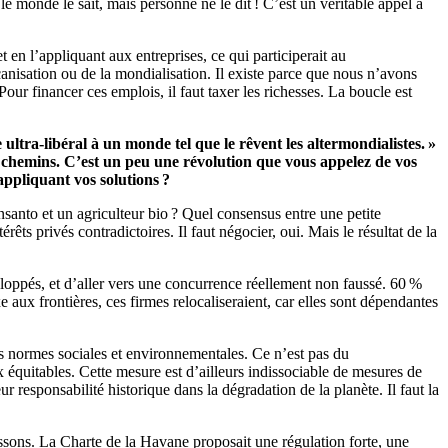
e monde le sait, mais personne ne le dit ! C’est un véritable appel à
 en l’appliquant aux entreprises, ce qui participerait au
anisation ou de la mondialisation. Il existe parce que nous n’avons
 financer ces emplois, il faut taxer les richesses. La boucle est
ltra-libéral à un monde tel que le rêvent les altermondialistes. »
re chemins. C’est un peu une révolution que vous appelez de vos
appliquant vos solutions ?
nsanto et un agriculteur bio ? Quel consensus entre une petite
érêts privés contradictoires. Il faut négocier, oui. Mais le résultat de la
eloppés, et d’aller vers une concurrence réellement non faussé. 60 %
aux frontières, ces firmes relocaliseraient, car elles sont dépendantes
ses normes sociales et environnementales. Ce n’est pas du
 équitables. Cette mesure est d’ailleurs indissociable de mesures de
ur responsabilité historique dans la dégradation de la planète. Il faut la
sons. La Charte de la Havane proposait une régulation forte, une