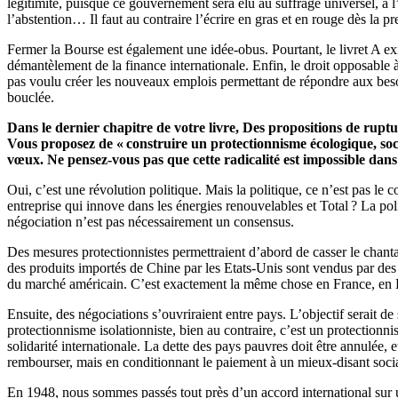
légitimité, puisque ce gouvernement sera élu au suffrage universel, à l
l’abstention… Il faut au contraire l’écrire en gras et en rouge dès la 
Fermer la Bourse est également une idée-obus. Pourtant, le livret A exis
démantèlement de la finance internationale. Enfin, le droit opposable 
pas voulu créer les nouveaux emplois permettant de répondre aux besoi
bouclée.
Dans le dernier chapitre de votre livre, Des propositions de ruptu
Vous proposez de « construire un protectionnisme écologique, soci
vœux. Ne pensez-vous pas que cette radicalité est impossible dans
Oui, c’est une révolution politique. Mais la politique, ce n’est pas le
entreprise qui innove dans les énergies renouvelables et Total ? La politi
négociation n’est pas nécessairement un consensus.
Des mesures protectionnistes permettraient d’abord de casser le chant
des produits importés de Chine par les Etats-Unis sont vendus par des 
du marché américain. C’est exactement la même chose en France, en
Ensuite, des négociations s’ouvriraient entre pays. L’objectif serait d
protectionnisme isolationniste, bien au contraire, c’est un protection
solidarité internationale. La dette des pays pauvres doit être annulée, e
rembourser, mais en conditionnant le paiement à un mieux-disant soci
En 1948, nous sommes passés tout près d’un accord international sur 