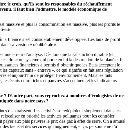
tre je crois, qu’ils sont les responsables du réchauffement
devenu, il faut bien l’admettre, le modèle économique de
est massive et plus la consommation est massive, plus les profits le
tiviste.
ù la finance s’est considérablement développée. Les taux de profit
 dans sa version « néolibérale ».
t une erreur d’analyse. Dès lors que la satisfaction durable (et
 est donc un système qui porte en lui la destruction de la planète. Il
issances financières a permis d’obtenir que les Etats acceptent le
 les capitaux sans « entrave », ce qui signifie en fait sans régulation
res et aujourd’hui de protéger l’environnement. Mais les faits
es écarts entre riches et pauvres s’accentuent et les indicateurs
lyse ? D’autre part, vous reprochez à nombres d’écologistes de ne
ratiquée dans notre pays ?
nes disparaissent. Les activités se redéploient simplement dans les
elocaliser en priorité les activités polluantes pour les contrôler
it payer aux plus pauvres le prix des gaz à effet de serre. On a amusé
 des biens et des services qui augmentent, et ça, personne ne l’a