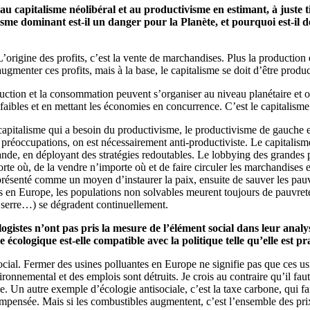
 capitalisme néolibéral et au productivisme en estimant, à juste ti
isme dominant est-il un danger pour la Planète, et pourquoi est-il 
origine des profits, c’est la vente de marchandises. Plus la production 
gmenter ces profits, mais à la base, le capitalisme se doit d’être produc
uction et la consommation peuvent s’organiser au niveau planétaire et o
 faibles et en mettant les économies en concurrence. C’est le capitalisme
 capitalisme qui a besoin du productivisme, le productivisme de gauche es
 préoccupations, on est nécessairement anti-productiviste. Le capitalisme
de, en déployant des stratégies redoutables. Le lobbying des grandes pu
porte où, de la vendre n’importe où et de faire circuler les marchandises et
présenté comme un moyen d’instaurer la paix, ensuite de sauver les pauv
en Europe, les populations non solvables meurent toujours de pauvreté, l
 serre…) se dégradent continuellement.
ologistes n’ont pas pris la mesure de l’élément social dans leur ana
cologique est-elle compatible avec la politique telle qu’elle est p
ocial. Fermer des usines polluantes en Europe ne signifie pas que ces usi
nnemental et des emplois sont détruits. Je crois au contraire qu’il faut r
. Un autre exemple d’écologie antisociale, c’est la taxe carbone, qui fa
mpensée. Mais si les combustibles augmentent, c’est l’ensemble des prix