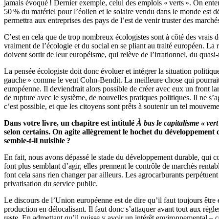
jamais évoqué ! Dernier exemple, celui des emplois « verts ». On ente
50 % du matériel pour l’éolien et le solaire vendu dans le monde est 
permettra aux entreprises des pays de l’est de venir truster des march
C’est en cela que de trop nombreux écologistes sont à côté des vrais dé
vraiment de l’écologie et du social en se pliant au traité européen. La
doivent sortir de leur européisme, qui relève de l’irrationnel, du quasi-
La pensée écologiste doit donc évoluer et intégrer la situation politique 
gauche » comme le veut Cohn-Bendit. La meilleure chose qui pourrait ar
européenne. Il deviendrait alors possible de créer avec eux un front la
de rupture avec le système, de nouvelles pratiques politiques. Il ne s’a
c’est possible, et que les citoyens sont prêts à soutenir un tel mouveme
Dans votre livre, un chapitre est intitulé
À bas le capitalisme « vert
selon certains. On agite allègrement le hochet du développement d
semble-t-il nuisible ?
En fait, nous avons dépassé le stade du développement durable, qui con
font plus semblant d’agir, elles prennent le contrôle de marchés renta
font cela sans rien changer par ailleurs. Les agrocarburants perpétuen
privatisation du service public.
Le discours de l’Union européenne est de dire qu’il faut toujours être 
production en délocalisant. Il faut donc s’attaquer avant tout aux règl
reste. En admettant qu’il puisse y avoir un intérêt environnemental – c