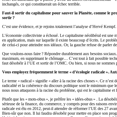
inchangés, ce qui constituerait un échec terrible.
Faut-il sortir du capitalisme pour sauver la Planète, comme le pr
sortir ?
C’est une évidence, et je rejoins totalement l’analyse d’Hervé Kempf. C
L’économie collectiviste a échoué. Le capitalisme néolibéral est une mo
en application, mais sur laquelle il existe beaucoup d’écrits. Le probl
de celui-ci pour atteindre nos idéaux. Or, la gauche refuse de parler de
Que voulons-nous faire ? Répondre durablement aux besoins sociaux. Il
maximum, en supprimant le chômage… C’est tout à fait possible techni
faut désobéir à l’UE et sortir de l’OMC. Ou bien, si nous ne sommes pas
Vous employez fréquemment le terme « d’écologie radicale ». Autant
Le terme « radical » signifie « aller à la racine des choses ». Ce n’est
radicalité et la cohérence du discours politique sont le minimum que le
nous nous attaquons à la racine du problème, qui est le capitalisme et le
Plutôt que les « mots-obus », je préfère les « idées-obus » . La désobé
sérieuse de la finance, du commerce, y compris pour des raisons envi
radicale est élu en 2012, peut-il attendre de réformer l’UE des 27 av
Bien-sûr que non. Il lui faudra désobéir pour mettre en place son prog