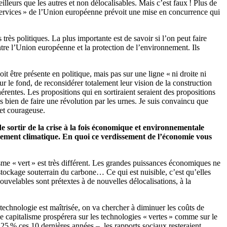
eurs que les autres et non délocalisables. Mais c’est faux ! Plus de
 Services » de l’Union européenne prévoit une mise en concurrence qui
rès politiques. La plus importante est de savoir si l’on peut faire
entre l’Union européenne et la protection de l’environnement. Ils
oit être présente en politique, mais pas sur une ligne « ni droite ni
 le fond, de reconsidérer totalement leur vision de la construction
rentes. Les propositions qui en sortiraient seraient des propositions
is bien de faire une révolution par les urnes. Je suis convaincu que
 et courageuse.
de sortir de la crise à la fois économique et environnementale
glement climatique. En quoi ce verdissement de l’économie vous
isme « vert » est très différent. Les grandes puissances économiques ne
stockage souterrain du carbone… Ce qui est nuisible, c’est qu’elles
uvelables sont prétextes à de nouvelles délocalisations, à la
 technologie est maîtrisée, on va chercher à diminuer les coûts de
le capitalisme prospérera sur les technologies « vertes » comme sur le
 25 % ces 10 dernières années –, les rapports sociaux resteraient