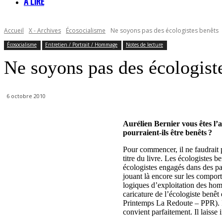
À LIRE
Accueil
X - Archives
Écosocialisme
Ne soyons pas des écologistes benêts
Écosocialisme
Entretien / Portrait / Hommage
Notes de lecture
Ne soyons pas des écologist
6 octobre 2010
Aurélien Bernier vous êtes l
pourraient-ils être benêts ?
Pour commencer, il ne faudrait p
titre du livre. Les écologistes 
écologistes engagés dans des pa
jouant là encore sur les comport
logiques d’exploitation des homm
caricature de l’écologiste benêt
Printemps La Redoute – PPR). Il 
convient parfaitement. Il laisse 