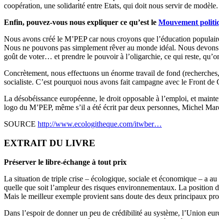
coopération, une solidarité entre Etats, qui doit nous servir de modèle.
Enfin, pouvez-vous nous expliquer ce qu’est le
Mouvement politiq
Nous avons créé le M’PEP car nous croyons que l’éducation populaire – l
Nous ne pouvons pas simplement rêver au monde idéal. Nous devons décr
goût de voter… et prendre le pouvoir à l’oligarchie, ce qui reste, qu’o
Concrètement, nous effectuons un énorme travail de fond (recherches, é
socialiste. C’est pourquoi nous avons fait campagne avec le Front de 
La désobéissance européenne, le droit opposable à l’emploi, et mainten
logo du M’PEP, même s’il a été écrit par deux personnes, Michel Ma
SOURCE
http://www.ecologitheque.com/itwber…
EXTRAIT DU LIVRE
Préserver le libre-échange à tout prix
La situation de triple crise – écologique, sociale et économique – a au m
quelle que soit l’ampleur des risques environnementaux. La position de 
Mais le meilleur exemple provient sans doute des deux principaux prota
Dans l’espoir de donner un peu de crédibilité au système, l’Union euro