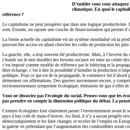
D’emblée vous vous attaquez au
climatique. En quoi le capital
référence ?
Le capitalisme ne peut prospérer que dans une logique productiviste. L’
sont. Ensuite, on rajoute une couche de financiarisation qui permet d’au
La forme actuelle du capitalisme est un système mondialisé où la prod
peuvent être accrus en allant chercher les coûts de production les plus
La gauche, elle, a trop souvent été productiviste. Mais, à l’inverse du
j’insiste sur le mot durable) des besoins sociaux est mise au centre des
s’est imposé comme modèle de référence par le lobbying et la propagan
libre-échange, c’est à dire la possibilité d’installer la production n’im
politique. Pour ce qui est de la propagande, le commerce fut d’abord 
démentent ces affirmations. Des guerres surviennent encore, y compris 
environnementaux (empreinte écologique, émissions de gaz à effet de
Vous ne dissociez pas l’écologie du social. Pensez-vous que les éc
pas prendre en compte la dimension politique du débat. La pensée é
Certains écologistes font clairement passer l’environnement avant le s
pays à bas coût de main-d’œuvre. Au final, il n’y a aucun progrès enviro
démocratiquement et les faire changer, et recréer de l’emploi en Europe
la galerie en prétendant que l’augmentation des combustibles serait co