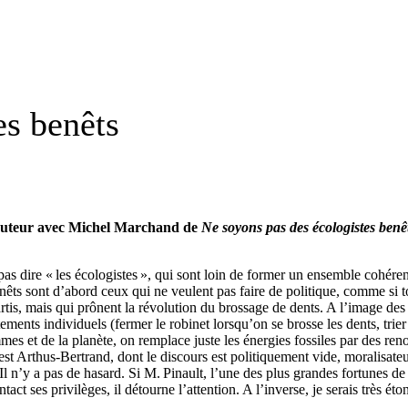
es benêts
’auteur avec Michel Marchand de
Ne soyons pas des écologistes benê
as dire « les écologistes », qui sont loin de former un ensemble cohéren
benêts sont d’abord ceux qui ne veulent pas faire de politique, comme si t
rtis, mais qui prônent la révolution du brossage de dents. A l’image de
ements individuels (fermer le robinet lorsqu’on se brosse les dents, tri
es et de la planète, on remplace juste les énergies fossiles par des reno
 est Arthus-Bertrand, dont le discours est politiquement vide, moralisate
n’y a pas de hasard. Si M. Pinault, l’une des plus grandes fortunes de 
intact ses privilèges, il détourne l’attention. A l’inverse, je serais très é