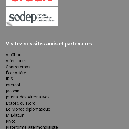
Visitez nos sites amis et partenaires
À bâbord
À l’encontre
Contretemps
Écosociété
IRIS
Intercoll
Jacobin
Journal des Alternatives
L’étoile du Nord
Le Monde diplomatique
M Éditeur
Pivot
Plateforme altermondialiste