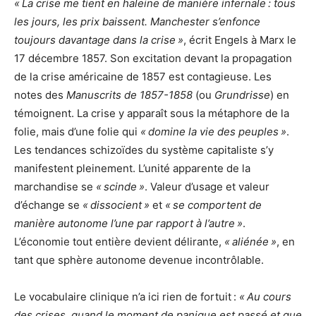
« La crise me tient en haleine de manière infernale : tous
les jours, les prix baissent. Manchester s’enfonce
toujours davantage dans la crise »
, écrit Engels à Marx le
17 décembre 1857. Son excitation devant la propagation
de la crise américaine de 1857 est contagieuse. Les
notes des
Manuscrits de 1857-1858
(ou
Grundrisse
) en
témoignent. La crise y apparaît sous la métaphore de la
folie, mais d’une folie qui
« domine la vie des peuples »
.
Les tendances schizoïdes du système capitaliste s’y
manifestent pleinement. L’unité apparente de la
marchandise se
« scinde »
. Valeur d’usage et valeur
d’échange se
« dissocient »
et
« se comportent de
manière autonome l’une par rapport à l’autre »
.
L’économie tout entière devient délirante,
« aliénée »
, en
tant que sphère autonome devenue incontrôlable.
Le vocabulaire clinique n’a ici rien de fortuit :
« Au cours
des crises, quand le moment de panique est passé et que