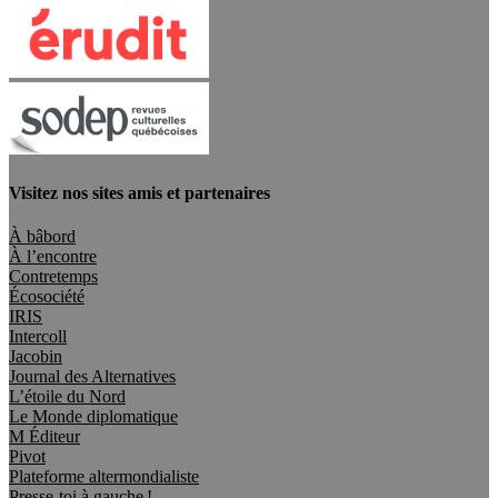
Visitez nos sites amis et partenaires
À bâbord
À l’encontre
Contretemps
Écosociété
IRIS
Intercoll
Jacobin
Journal des Alternatives
L’étoile du Nord
Le Monde diplomatique
M Éditeur
Pivot
Plateforme altermondialiste
Presse-toi à gauche !