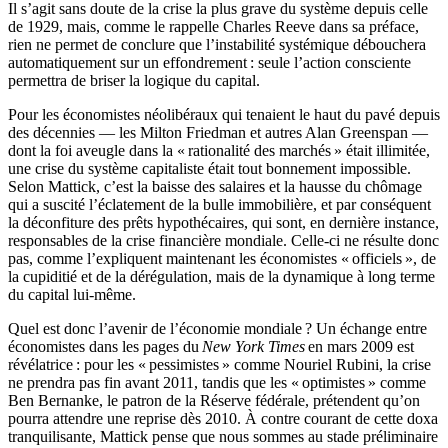
Il s’agit sans doute de la crise la plus grave du système depuis celle
de 1929, mais, comme le rappelle Charles Reeve dans sa préface,
rien ne permet de conclure que l’instabilité systémique débouchera
automatiquement sur un effondrement : seule l’action consciente
permettra de briser la logique du capital.
Pour les économistes néolibéraux qui tenaient le haut du pavé depuis
des décennies — les Milton Friedman et autres Alan Greenspan —
dont la foi aveugle dans la « rationalité des marchés » était illimitée,
une crise du système capitaliste était tout bonnement impossible.
Selon Mattick, c’est la baisse des salaires et la hausse du chômage
qui a suscité l’éclatement de la bulle immobilière, et par conséquent
la déconfiture des prêts hypothécaires, qui sont, en dernière instance,
responsables de la crise financière mondiale. Celle-ci ne résulte donc
pas, comme l’expliquent maintenant les économistes « officiels », de
la cupiditié et de la dérégulation, mais de la dynamique à long terme
du capital lui-même.
Quel est donc l’avenir de l’économie mondiale ? Un échange entre
économistes dans les pages du
New York Times
en mars 2009 est
révélatrice : pour les « pessimistes » comme Nouriel Rubini, la crise
ne prendra pas fin avant 2011, tandis que les « optimistes » comme
Ben Bernanke, le patron de la Réserve fédérale, prétendent qu’on
pourra attendre une reprise dès 2010. À contre courant de cette doxa
tranquilisante, Mattick pense que nous sommes au stade préliminaire