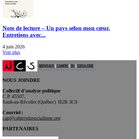
Note de lecture – Un pays selon mon cœur.
Entretiens avec...
4 juin 2026
Voir plus
NOUS JOINDRE
Collectif d’analyse politique
C.P. 45507,
Sault-au-Récollet (Québec) H2B 3C9
Courriel :
cap@cahiersdusocialisme.org
PARTENAIRES