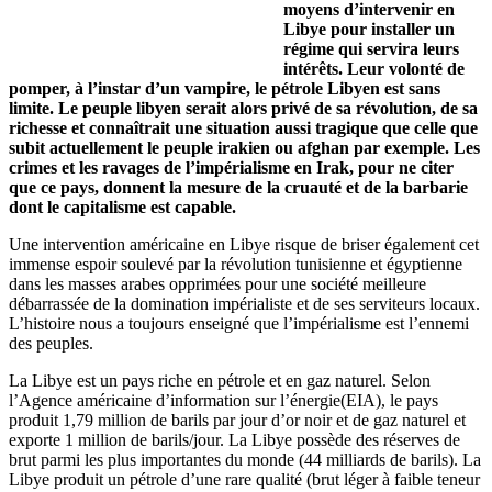
moyens d’intervenir en
Libye pour installer un
régime qui servira leurs
intérêts. Leur volonté de
pomper, à l’instar d’un vampire, le pétrole Libyen est sans
limite. Le peuple libyen serait alors privé de sa révolution, de sa
richesse et connaîtrait une situation aussi tragique que celle que
subit actuellement le peuple irakien ou afghan par exemple. Les
crimes et les ravages de l’impérialisme en Irak, pour ne citer
que ce pays, donnent la mesure de la cruauté et de la barbarie
dont le capitalisme est capable.
Une intervention américaine en Libye risque de briser également cet
immense espoir soulevé par la révolution tunisienne et égyptienne
dans les masses arabes opprimées pour une société meilleure
débarrassée de la domination impérialiste et de ses serviteurs locaux.
L’histoire nous a toujours enseigné que l’impérialisme est l’ennemi
des peuples.
La Libye est un pays riche en pétrole et en gaz naturel. Selon
l’Agence américaine d’information sur l’énergie(EIA), le pays
produit 1,79 million de barils par jour d’or noir et de gaz naturel et
exporte 1 million de barils/jour. La Libye possède des réserves de
brut parmi les plus importantes du monde (44 milliards de barils). La
Libye produit un pétrole d’une rare qualité (brut léger à faible teneur