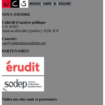
NOUS JOINDRE
Collectif d’analyse politique
C.P. 45507,
Sault-au-Récollet (Québec) H2B 3C9
Courriel :
cap@cahiersdusocialisme.org
PARTENAIRES
Visitez nos sites amis et partenaires