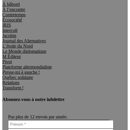
À bâbord
À l’encontre
Contretemps
Écosociété
IRIS
Intercoll
Jacobin
Journal des Alternatives
L’étoile du Nord
Le Monde diplomatique
M Éditeur
Pivot
Plateforme altermondialiste
Presse-toi à gauche !
Québec solidaire
Relations
Transform !
Abonnez-vous à notre infolettre
Pas plus de 12 envois par année.