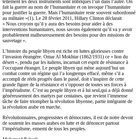
tellement les deux instruments sont imbriqués l’un dans l’autre. On
fait la guerre au nom de l’humanitaire et on invoque l’humanitaire
pour justifier la guerre. Mais l’humanitaire reste souvent subordonné
au militaire »(1). Le 28 février 2011, Hillary Clinton déclarait
« Nous croyons qu’il y aura des besoins pour aider à des
interventions humanitaires, nous savons également qu’il va y avoir
probablement malheureusement des besoins pour des missions de
sauvetage ».
L’histoire du peuple libyen est riche en luttes glorieuses contre
l’invasion étrangère. Omar Al Mokhtar (1862/1931) ce « lion du
désert », pendu par les italiens, incarnait cet esprit de résistance à
l’occupant étranger. Le peuple libyen qui mène aujourd’hui un
combat contre un régime qui l’a longtemps effacé, même s’il a
accompli de réels progrès dans le passé, doit s’inspirer de cette
grande figure de la résistance et s’opposer de toutes ses forces à
l’impérialisme. C’est au peuple libyen et à lui seul,qui a déjà donné
généreusement des martyrs par centaines, que revient l’immense
tâche de faire triompher la révolution libyenne, partie intégrante de
la révolution arabe en marche.
Révolutionnaires, progressistes et démocrates, il est de notre devoir
de soutenir les masses arabes en lutte et de dénoncer partout
l’impérialisme, ennemi de tous les peuples.