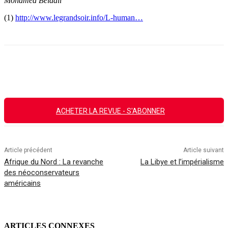
Mohamed Belaali
(1)
http://www.legrandsoir.info/L-human…
Facebook
X
Email
Imprimer
ACHETER LA REVUE - S'ABONNER
Article précédent
Article suivant
Afrique du Nord : La revanche
La Libye et l’impérialisme
des néoconservateurs
américains
ARTICLES CONNEXES