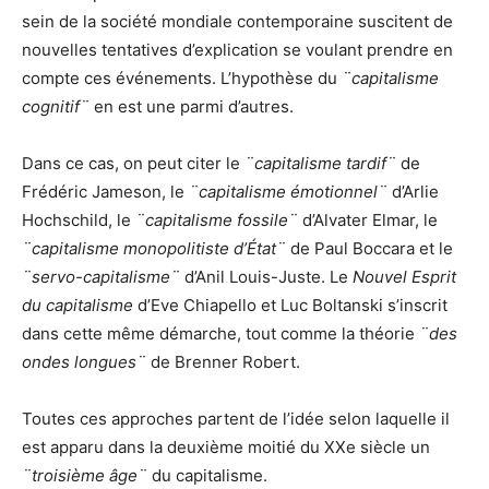
sein de la société mondiale contemporaine suscitent de
nouvelles tentatives d’explication se voulant prendre en
compte ces événements. L’hypothèse du
¨capitalisme
cognitif¨
en est une parmi d’autres.
Dans ce cas, on peut citer le
¨capitalisme tardif¨
de
Frédéric Jameson, le
¨capitalisme émotionnel¨
d’Arlie
Hochschild, le
¨capitalisme fossile¨
d’Alvater Elmar, le
¨capitalisme monopolitiste d’État¨
de Paul Boccara et le
¨servo-capitalisme¨
d’Anil Louis-Juste. Le
Nouvel Esprit
du capitalisme
d’Eve Chiapello et Luc Boltanski s’inscrit
dans cette même démarche, tout comme la théorie
¨des
ondes longues¨
de Brenner Robert.
Toutes ces approches partent de l’idée selon laquelle il
est apparu dans la deuxième moitié du XXe siècle un
¨troisième âge¨
du capitalisme.