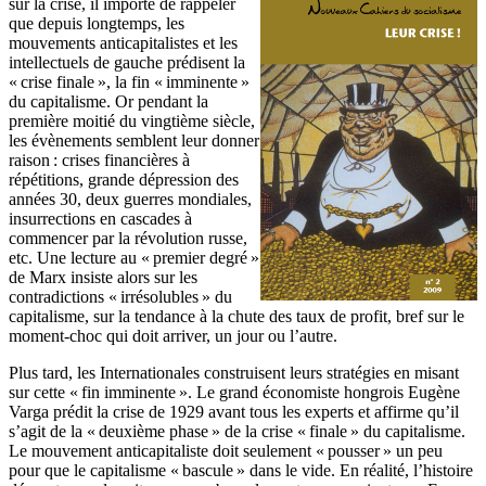
sur la crise, il importe de rappeler
que depuis longtemps, les
mouvements anticapitalistes et les
intellectuels de gauche prédisent la
« crise finale », la fin « imminente »
du capitalisme. Or pendant la
première moitié du vingtième siècle,
les évènements semblent leur donner
raison : crises financières à
répétitions, grande dépression des
années 30, deux guerres mondiales,
insurrections en cascades à
commencer par la révolution russe,
etc. Une lecture au « premier degré »
de Marx insiste alors sur les
contradictions « irrésolubles » du
capitalisme, sur la tendance à la chute des taux de profit, bref sur le
moment-choc qui doit arriver, un jour ou l’autre.
Plus tard, les Internationales construisent leurs stratégies en misant
sur cette « fin imminente ». Le grand économiste hongrois Eugène
Varga prédit la crise de 1929 avant tous les experts et affirme qu’il
s’agit de la « deuxième phase » de la crise « finale » du capitalisme.
Le mouvement anticapitaliste doit seulement « pousser » un peu
pour que le capitalisme « bascule » dans le vide. En réalité, l’histoire