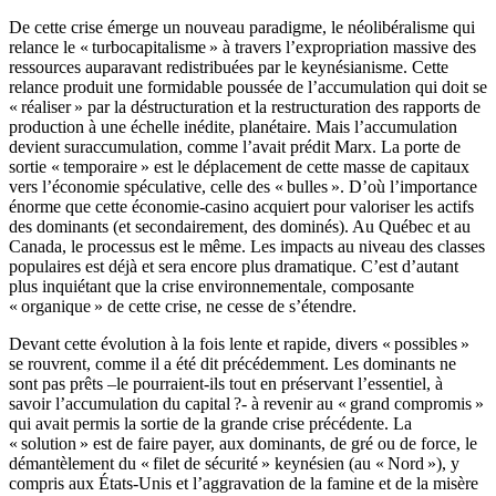
De cette crise émerge un nouveau paradigme, le néolibéralisme qui
relance le « turbocapitalisme » à travers l’expropriation massive des
ressources auparavant redistribuées par le keynésianisme. Cette
relance produit une formidable poussée de l’accumulation qui doit se
« réaliser » par la déstructuration et la restructuration des rapports de
production à une échelle inédite, planétaire. Mais l’accumulation
devient suraccumulation, comme l’avait prédit Marx. La porte de
sortie « temporaire » est le déplacement de cette masse de capitaux
vers l’économie spéculative, celle des « bulles ». D’où l’importance
énorme que cette économie-casino acquiert pour valoriser les actifs
des dominants (et secondairement, des dominés). Au Québec et au
Canada, le processus est le même. Les impacts au niveau des classes
populaires est déjà et sera encore plus dramatique. C’est d’autant
plus inquiétant que la crise environnementale, composante
« organique » de cette crise, ne cesse de s’étendre.
Devant cette évolution à la fois lente et rapide, divers « possibles »
se rouvrent, comme il a été dit précédemment. Les dominants ne
sont pas prêts –le pourraient-ils tout en préservant l’essentiel, à
savoir l’accumulation du capital ?- à revenir au « grand compromis »
qui avait permis la sortie de la grande crise précédente. La
« solution » est de faire payer, aux dominants, de gré ou de force, le
démantèlement du « filet de sécurité » keynésien (au « Nord »), y
compris aux États-Unis et l’aggravation de la famine et de la misère