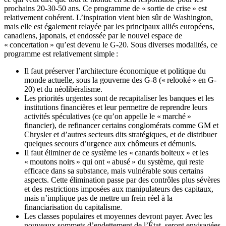
prochains 20-30-50 ans. Ce programme de « sortie de crise » est
relativement cohérent. L’inspiration vient bien sûr de Washington,
mais elle est également relayée par les principaux alliés européens,
canadiens, japonais, et endossée par le nouvel espace de
« concertation » qu’est devenu le G-20. Sous diverses modalités, ce
programme est relativement simple :
Il faut préserver l’architecture économique et politique du
monde actuelle, sous la gouverne des G-8 (« relooké » en G-
20) et du néolibéralisme.
Les priorités urgentes sont de recapitaliser les banques et les
institutions financières et leur permettre de reprendre leurs
activités spéculatives (ce qu’on appelle le « marché »
financier), de refinancer certains conglomérats comme GM et
Chrysler et d’autres secteurs dits stratégiques, et de distribuer
quelques secours d’urgence aux chômeurs et démunis.
Il faut éliminer de ce système les « canards boiteux » et les
« moutons noirs » qui ont « abusé » du système, qui reste
efficace dans sa substance, mais vulnérable sous certains
aspects. Cette élimination passe par des contrôles plus sévères
et des restrictions imposées aux manipulateurs des capitaux,
mais n’implique pas de mettre un frein réel à la
financiarisation du capitalisme.
Les classes populaires et moyennes devront payer. Avec les
nouveaux sommets d’endettement de l’État, seront envisagées