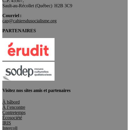
C.P. 45507,
Sault-au-Récollet (Québec) H2B 3C9
Courriel :
cap@cahiersdusocialisme.org
PARTENAIRES
Visitez nos sites amis et partenaires
À bâbord
À l’encontre
Contretemps
Écosociété
IRIS
Intercoll