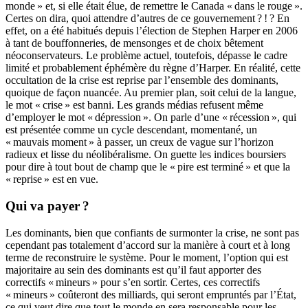
monde » et, si elle était élue, de remettre le Canada « dans le rouge ».
Certes on dira, quoi attendre d’autres de ce gouvernement ? ! ? En
effet, on a été habitués depuis l’élection de Stephen Harper en 2006
à tant de bouffonneries, de mensonges et de choix bêtement
néoconservateurs. Le problème actuel, toutefois, dépasse le cadre
limité et probablement éphémère du règne d’Harper. En réalité, cette
occultation de la crise est reprise par l’ensemble des dominants,
quoique de façon nuancée. Au premier plan, soit celui de la langue,
le mot « crise » est banni. Les grands médias refusent même
d’employer le mot « dépression ». On parle d’une « récession », qui
est présentée comme un cycle descendant, momentané, un
« mauvais moment » à passer, un creux de vague sur l’horizon
radieux et lisse du néolibéralisme. On guette les indices boursiers
pour dire à tout bout de champ que le « pire est terminé » et que la
« reprise » est en vue.
Qui va payer ?
Les dominants, bien que confiants de surmonter la crise, ne sont pas
cependant pas totalement d’accord sur la manière à court et à long
terme de reconstruire le système. Pour le moment, l’option qui est
majoritaire au sein des dominants est qu’il faut apporter des
correctifs « mineurs » pour s’en sortir. Certes, ces correctifs
« mineurs » coûteront des milliards, qui seront empruntés par l’État,
ce qui veut dire que tout le monde en sera responsable pour les