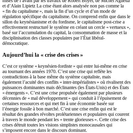
mises de l’avant par les travaux de Robert Boyer, de Michel Aglietta
et d’Alain Lipietz La crise étant alors analysée non pas comme la
« fin du capitalisme », mais la fin d’un cycle et d’un mode de
régulation spécifique du capitalisme. On comprend enfin que dans le
sillon du keynésianisme et du fordisme, le capitalisme post-crise a
effectivement restructuré le système en créant un cercle « vertueux »,
basé sur l’accumulation du capital, la consommation de masse et la
disciplinisation des classes populaires par l’État libéral-
démocratique.
Aujourd’hui la « crise des crises »
C’est ce système « keynésien-fordiste » qui entre lui-même en crise
au tournant des années 1970. C’est une crise qui reflète les
contradictions à la base même du système capitaliste, mais
également l’acuité des conflits « inter-impérialistes » où rivalisent des
puissances dominantes mais déclinantes (les États-Unis) et des États
« émergents ». C’est une crise propulsée également par plusieurs
décennies de « mal développement » qui conduit à l’épuisement de
certaines ressources et qui met fin à une économie basée sur
l’énergie fossile à bon marché. C’est une crise enfin qui est le
résultat des grandes révoltes prolétariennes et populaires qui courent
à travers le monde pendant les « trente glorieuses ». Cette crise des
crises détruit toutes les visions simplistes monocausales qui
s’imposent encore dans le discours dominant.