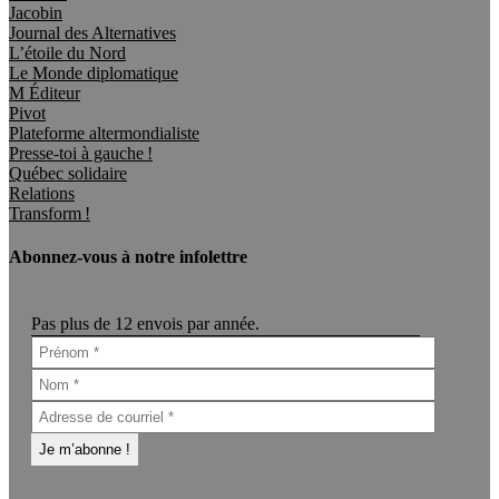
Jacobin
Journal des Alternatives
L’étoile du Nord
Le Monde diplomatique
M Éditeur
Pivot
Plateforme altermondialiste
Presse-toi à gauche !
Québec solidaire
Relations
Transform !
Abonnez-vous à notre infolettre
Pas plus de 12 envois par année.