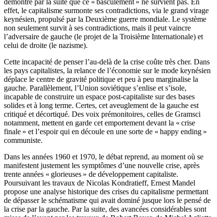
démontre par la suite que ce « basculement » ne survient pas. En
effet, le capitalisme surmonte ses contradictions, via le grand virage
keynésien, propulsé par la Deuxième guerre mondiale. Le système
non seulement survit à ses contradictions, mais il peut vaincre
l’adversaire de gauche (le projet de la Troisième Internationale) et
celui de droite (le nazisme).
Cette incapacité de penser l’au-delà de la crise coûte très cher. Dans
les pays capitalistes, la relance de l’économie sur le mode keynésien
déplace le centre de gravité politique et peu à peu marginalise la
gauche. Parallèlement, l’Union soviétique s’enlise et s’isole,
incapable de construire un espace post-capitaliste sur des bases
solides et à long terme. Certes, cet aveuglement de la gauche est
critiqué et décortiqué. Des voix prémonitoires, celles de Gramsci
notamment, mettent en garde cet emportement devant la « crise
finale » et l’espoir qui en découle en une sorte de « happy ending »
communiste.
Dans les années 1960 et 1970, le débat reprend, au moment où se
manifestent justement les symptômes d’une nouvelle crise, après
trente années « glorieuses » de développement capitaliste.
Poursuivant les travaux de Nicolas Kondratieff, Ernest Mandel
propose une analyse historique des crises du capitalisme permettant
de dépasser le schématisme qui avait dominé jusque lors le pensé de
la crise par la gauche. Par la suite, des avancées considérables sont