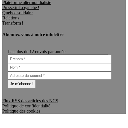
Plateforme altermondialiste
Presse-toi à gauche !
Québec solidaire
Relations
Transform !
Abonnez-vous à notre infolettre
Pas plus de 12 envois par année.
Flux RSS des articles des NCS
Politique de confidentialité
Politique des cookies