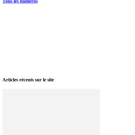
Tous les numéros
La grève politique et sociale – No 35, printemps 2026
28 avril 2026
Articles récents sur le site