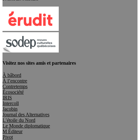
Visitez nos sites amis et partenaires
À bâbord
À l’encontre
Contretemps
Écosociété
IRIS
Intercoll
Jacobin
Journal des Alternatives
L’étoile du Nord
Le Monde diplomatique
M Éditeur
Pivot