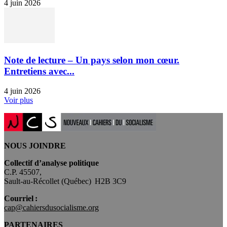
4 juin 2026
Note de lecture – Un pays selon mon cœur.
Entretiens avec...
4 juin 2026
Voir plus
NOUS JOINDRE
Collectif d’analyse politique
C.P. 45507,
Sault-au-Récollet (Québec) H2B 3C9
Courriel :
cap@cahiersdusocialisme.org
PARTENAIRES